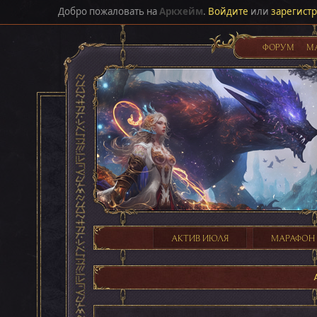
Добро пожаловать на
Аркхейм
.
Войдите
или
зарегист
ФОРУМ
М
АКТИВ ИЮЛЯ
МАРАФОН