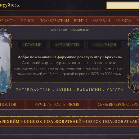
рируйтесь
.
АТЧАСТЬ
ПОИСК
ПОЛЬЗОВАТЕЛИ
ВОЙТИ
МАГАЗИН
PR-ВХОД
Р
активные
последние
НУЖНЫЕ
АКТИВИСТЫ
НАВИГАЦИЯ
Акции
Добро пожаловать на форумную ролевую игру «Аркхейм»
Авторский мир в антураже многожанровой фантастики,
эпизодическая система игры, смешанный мастеринг. Контент для
пользователей от 18 лет. Игровой период с 5025 по 5029 годы.
41 ПОСТОВ
31 ПОСТОВ
29 ПОСТОВ
24 ПОСТОВ
таблице игровой активности
ПУТЕВОДИТЕЛЬ
•
АКЦИИ
•
ВАКАНСИИ
•
КВЕСТЫ
 ПОСТОВ
ЛУЧШИЕ ПОСТЫ ИЮНЯ
СЕМЬ ВЕЧЕРОВ С ГЕР
АРКХЕЙМ
►
СПИСОК ПОЛЬЗОВАТЕЛЕЙ
►
ПОИСК ПОЛЬЗОВАТЕЛЕ
ВС