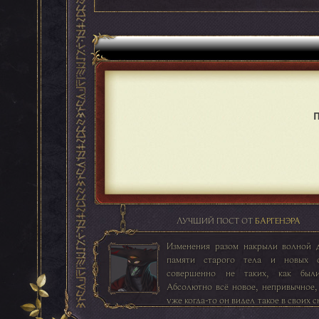
ЛУЧШИЙ ПОСТ ОТ
БАРГЕНЭРА
Изменения разом накрыли волной 
памяти старого тела и новых 
совершенно не таких, как был
Абсолютно всё новое, непривычное,
уже когда-то он видел такое в своих с
каждый раз он просыпался и сон ра