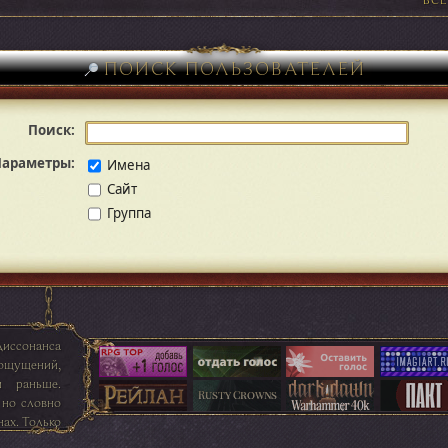
ПОИСК ПОЛЬЗОВАТЕЛЕЙ
Поиск:
Параметры:
Имена
Сайт
Группа
диссонанса
ощущений,
и раньше.
 но словно
нах. Только
ссыпался в