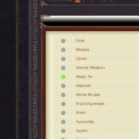
Cкай
Mизери
Ujcnm
Аантер Эйнфолл
Авирс Ле
Аврелия
Авээм Ви Два
Агата Иденмарк
Агнет
Адельгейд
Адема