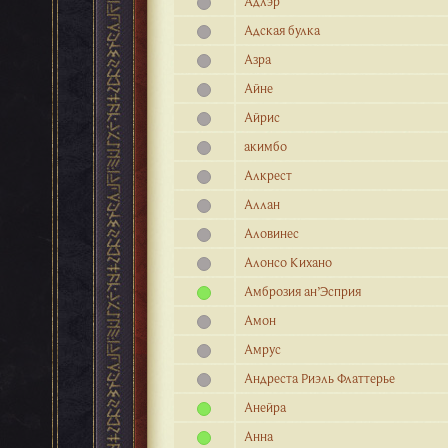
Адлэр
Адская булка
Азра
Айне
Айрис
акимбо
Алкрест
Аллан
Аловинес
Алонсо Кихано
Амброзия ан’Эсприя
Амон
Амрус
Андреста Риэль Флаттерье
Анейра
Анна