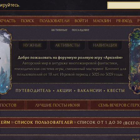
рируйтесь
.
АТЧАСТЬ
ПОИСК
ПОЛЬЗОВАТЕЛИ
ВОЙТИ
МАГАЗИН
PR-ВХОД
Р
активные
последние
НУЖНЫЕ
АКТИВИСТЫ
НАВИГАЦИЯ
Акции
Добро пожаловать на форумную ролевую игру «Аркхейм»
Авторский мир в антураже многожанровой фантастики,
эпизодическая система игры, смешанный мастеринг. Контент для
пользователей от 18 лет. Игровой период с 5025 по 5029 годы.
41 ПОСТОВ
31 ПОСТОВ
29 ПОСТОВ
24 ПОСТОВ
таблице игровой активности
ПУТЕВОДИТЕЛЬ
•
АКЦИИ
•
ВАКАНСИИ
•
КВЕСТЫ
 ПОСТОВ
ЛУЧШИЕ ПОСТЫ ИЮНЯ
СЕМЬ ВЕЧЕРОВ С ГЕР
ХЕЙМ
►
СПИСОК ПОЛЬЗОВАТЕЛЕЙ
►
СПИСОК ОТ 1 ДО 30
(ВСЕГО:
ВС