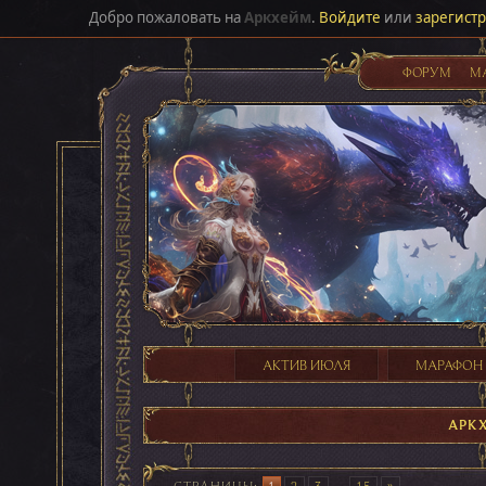
Добро пожаловать на
Аркхейм
.
Войдите
или
зарегист
ФОРУМ
М
АКТИВ ИЮЛЯ
МАРАФОН
АРК
СТРАНИЦЫ
1
2
3
...
15