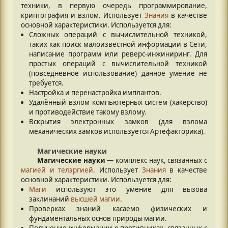
техники, в первую очередь программирование,
криптография и взлом. Использует
Знания
в качестве
основной характеристики. Используется для:
Сложных операций с вычислительной техникой,
таких как поиск малоизвестной информации в Сети,
написание программ или реверс-инжиниринг. Для
простых операций с вычислительной техникой
(повседневное использование) данное умение не
требуется.
Настройка и перенастройка имплантов.
Удалённый взлом компьютерных систем (хакерство)
и противодействие такому взлому.
Вскрытия электронных замков (для взлома
механических замков используется Артефакторика).
Магические науки
Магические науки
— комплекс наук, связанных с
магией и телэргией
. Использует
Знания
в качестве
основной характеристики. Используется для:
Маги
используют это умение для вызова
заклинаний
высшей магии
.
Проверках знаний касаемо физических и
фундаментальных основ природы магии.
Получение информации о противниках, связанных с