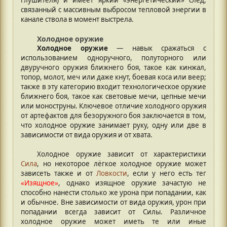
связанный с массивным выбросом тепловой энергии в
канале ствола в момент выстрела.
Холодное оружие
Холодное оружие
— навык сражаться с
использованием одноручного, полуторного или
двуручного оружия ближнего боя, такое как кинжал,
топор, молот, меч или даже кнут, боевая коса или веер;
также в эту категорию входит технологическое оружие
ближнего боя, такое как световые мечи, цепные мечи
или моноструны. Ключевое отличие холодного оружия
от артефактов для безоружного боя заключается в том,
что холодное оружие занимает руку, одну или две в
зависимости от вида оружия и от хвата.
Холодное оружие зависит от характеристики
Сила
, но некоторое лёгкое холодное оружие может
зависеть также и от
Ловкости
, если у него есть тег
«Изящное»
, однако изящное оружие зачастую не
способно нанести столько же урона при попадании, как
и обычное. Вне зависимости от вида оружия, урон при
попадании всегда зависит от Силы. Различное
холодное оружие может иметь те или иные