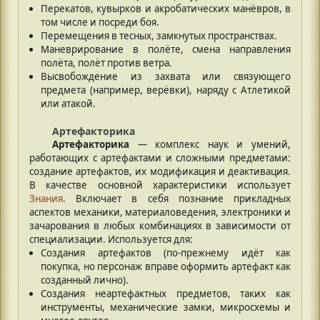
Перекатов, кувырков и акробатических манёвров, в
том числе и посреди боя.
Перемещения в тесных, замкнутых пространствах.
Маневрирование в полёте, смена направления
полёта, полёт против ветра.
Высвобождение из захвата или связующего
предмета (например, верёвки), наряду с Атлетикой
или атакой.
Артефакторика
Артефакторика
— комплекс наук и умений,
работающих с артефактами и сложными предметами:
создание артефактов, их модификация и деактивация.
В качестве основной характеристики использует
Знания
. Включает в себя познание прикладных
аспектов механики, материаловедения, электроники и
зачарования в любых комбинациях в зависимости от
специализации. Используется для:
Создания артефактов (по-прежнему идёт как
покупка, но персонаж вправе оформить артефакт как
созданный лично).
Создания неартефактных предметов, таких как
инструменты, механические замки, микросхемы и