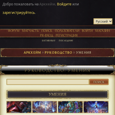
Добро пожаловать на
Аркхейм
.
Войдите
или
зарегистрируйтесь
.
ФОРУМ
МАТЧАСТЬ
ПОИСК
ПОЛЬЗОВАТЕЛИ
ВОЙТИ
МАГАЗИН
PR-ВХОД
РЕГИСТРАЦИЯ
активные
последние
АРКХЕЙМ
►
РУКОВОДСТВО
►
УМЕНИЯ
РУКОВОДСТВО: УМЕНИЯ
ПОИСК
УМЕНИЯ