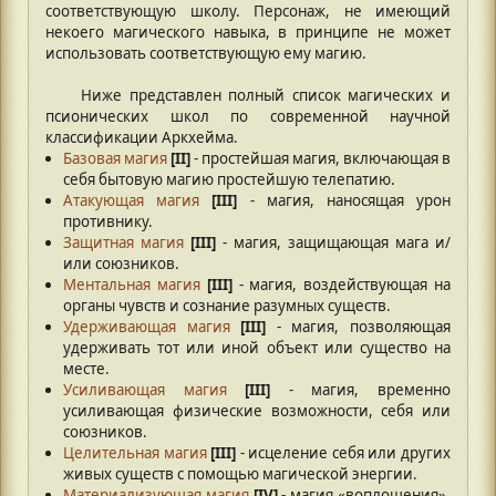
соответствующую школу. Персонаж, не имеющий
некоего магического навыка, в принципе не может
использовать соответствующую ему магию.
Ниже представлен полный список магических и
псионических школ по современной научной
классификации Аркхейма.
Базовая магия
[II]
- простейшая магия, включающая в
себя бытовую магию простейшую телепатию.
Атакующая магия
[III]
- магия, наносящая урон
противнику.
Защитная магия
[III]
- магия, защищающая мага и/
или союзников.
Ментальная магия
[III]
- магия, воздействующая на
органы чувств и сознание разумных существ.
Удерживающая магия
[III]
- магия, позволяющая
удерживать тот или иной объект или существо на
месте.
Усиливающая магия
[III]
- магия, временно
усиливающая физические возможности, себя или
союзников.
Целительная магия
[III]
- исцеление себя или других
живых существ с помощью магической энергии.
Материализующая магия
[IV]
- магия «воплощения»,