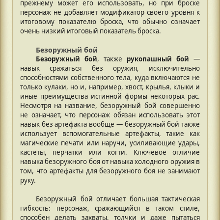
прежнему может его использовать, но при броске
персонаж не добавляет модификатор своего уровня к
итоговому показателю броска, что обычно означает
очень низкий итоговый показатель броска.
Безоружный бой
Безоружный бой
, также
рукопашный бой
—
навык сражаться без оружия, исключительно
способностями собственного тела, куда включаются не
только кулаки, но и, например, хвост, крылья, клыки и
иные преимущества истинной формы некоторых рас.
Несмотря на название, безоружный бой совершенно
не означает, что персонаж обязан использовать этот
навык без артефакта вообще — безоружный бой также
использует вспомогательные артефакты, такие как
магические печати или наручи, усиливающие удары,
кастеты, перчатки или когти. Ключевое отличие
навыка безоружного боя от навыка холодного оружия в
том, что артефакты для безоружного боя не занимают
руку.
Безоружный бой отличает большая тактическая
гибкость: персонаж, сражающийся в таком стиле,
способен делать захваты, толчки и даже пытаться