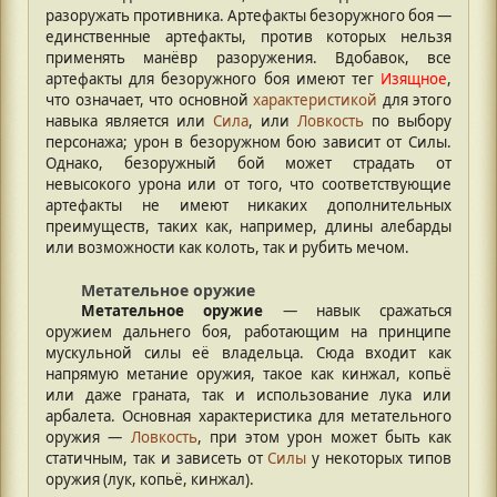
разоружать противника. Артефакты безоружного боя —
единственные артефакты, против которых нельзя
применять манёвр разоружения. Вдобавок, все
артефакты для безоружного боя имеют тег
Изящное
,
что означает, что основной
характеристикой
для этого
навыка является или
Сила
, или
Ловкость
по выбору
персонажа; урон в безоружном бою зависит от Силы.
Однако, безоружный бой может страдать от
невысокого урона или от того, что соответствующие
артефакты не имеют никаких дополнительных
преимуществ, таких как, например, длины алебарды
или возможности как колоть, так и рубить мечом.
Метательное оружие
Метательное оружие
— навык сражаться
оружием дальнего боя, работающим на принципе
мускульной силы её владельца. Сюда входит как
напрямую метание оружия, такое как кинжал, копьё
или даже граната, так и использование лука или
арбалета. Основная характеристика для метательного
оружия —
Ловкость
, при этом урон может быть как
статичным, так и зависеть от
Силы
у некоторых типов
оружия (лук, копьё, кинжал).