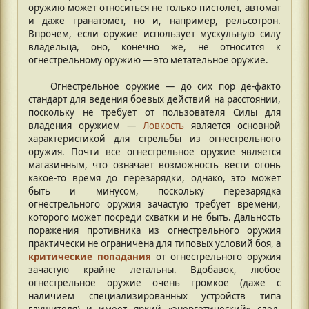
оружию может относиться не только пистолет, автомат
и даже гранатомёт, но и, например, рельсотрон.
Впрочем, если оружие использует мускульную силу
владельца, оно, конечно же, не относится к
огнестрельному оружию — это метательное оружие.
Огнестрельное оружие — до сих пор де-факто
стандарт для ведения боевых действий на расстоянии,
поскольку не требует от пользователя Силы для
владения оружием —
Ловкость
является основной
характеристикой для стрельбы из огнестрельного
оружия. Почти всё огнестрельное оружие является
магазинным, что означает возможность вести огонь
какое-то время до перезарядки, однако, это может
быть и минусом, поскольку перезарядка
огнестрельного оружия зачастую требует времени,
которого может посреди схватки и не быть. Дальность
поражения противника из огнестрельного оружия
практически не ограничена для типовых условий боя, а
критические попадания
от огнестрельного оружия
зачастую крайне летальны. Вдобавок, любое
огнестрельное оружие очень громкое (даже с
наличием специализированных устройств типа
глушителя) и имеет яркий «энергетический» след,