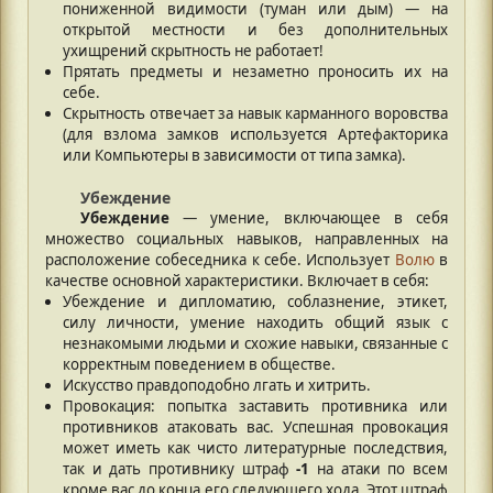
пониженной видимости (туман или дым) — на
открытой местности и без дополнительных
ухищрений скрытность не работает!
Прятать предметы и незаметно проносить их на
себе.
Скрытность отвечает за навык карманного воровства
(для взлома замков используется Артефакторика
или Компьютеры в зависимости от типа замка).
Убеждение
Убеждение
— умение, включающее в себя
множество социальных навыков, направленных на
расположение собеседника к себе. Использует
Волю
в
качестве основной характеристики. Включает в себя:
Убеждение и дипломатию, соблазнение, этикет,
силу личности, умение находить общий язык с
незнакомыми людьми и схожие навыки, связанные с
корректным поведением в обществе.
Искусство правдоподобно лгать и хитрить.
Провокация: попытка заставить противника или
противников атаковать вас. Успешная провокация
может иметь как чисто литературные последствия,
так и дать противнику штраф
-1
на атаки по всем
кроме вас до конца его следующего хода. Этот штраф