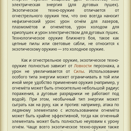
электрическая энергия (для дуговых пушек).
Экзотическое техно-оружие отличается от
огнестрельного оружия тем, что оно всегда наносит
нефизический урон: урон огнём для лазеров,
плазмомётов и огнемётов, урон холодом для
криопушек и урон электричеством для дуговых пушек.
Технологическое оружие ближнего боя, такое как
цепные пилы или световые сабли, не относится к
экзотическому оружию — это холодное оружие.
Как и огнестрельное оружие, экзотическое техно-
оружие полностью зависит от
Ловкости
персонажа, а
урон не увеличивается от
Силы
. Использование
особого типа энергии может ограничивать в той или
иной мере удобство применения оружия (например, у
огнемёта может быть относительно небольшой радиус
поражения, а дуговые разрядники не работают под
водой). При этом, необычный тип энергии может
сыграть как на руку, как и против: например, атака по
ледяному элементалю с использованием огнемёта
может быть крайне эффективной, тогда как огненный
элементаль может быть полностью неуязвим к урону
огнём. Чаще всего экзотическое техно-оружие также