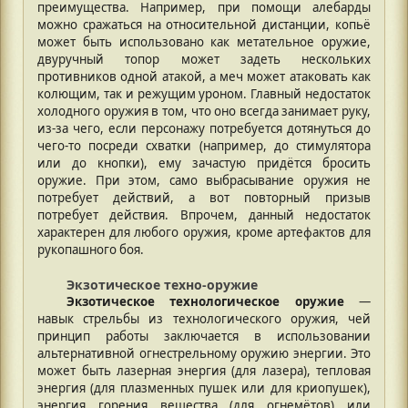
преимущества. Например, при помощи алебарды
можно сражаться на относительной дистанции, копьё
может быть использовано как метательное оружие,
двуручный топор может задеть нескольких
противников одной атакой, а меч может атаковать как
колющим, так и режущим уроном. Главный недостаток
холодного оружия в том, что оно всегда занимает руку,
из-за чего, если персонажу потребуется дотянуться до
чего-то посреди схватки (например, до стимулятора
или до кнопки), ему зачастую придётся бросить
оружие. При этом, само выбрасывание оружия не
потребует действий, а вот повторный призыв
потребует действия. Впрочем, данный недостаток
характерен для любого оружия, кроме артефактов для
рукопашного боя.
Экзотическое техно-оружие
Экзотическое технологическое оружие
—
навык стрельбы из технологического оружия, чей
принцип работы заключается в использовании
альтернативной огнестрельному оружию энергии. Это
может быть лазерная энергия (для лазера), тепловая
энергия (для плазменных пушек или для криопушек),
энергия горения вещества (для огнемётов) или