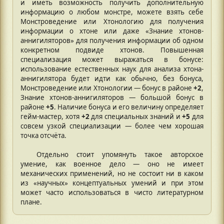
и иметь возможность получить дополнительную
информацию о любом монстре, можете взять себе
Монстроведение или Хтонологию для получения
информации о хтоне или даже «Знание хтонов-
аннигиляторов» для получения информации об одном
конкретном подвиде хтонов. Повышенная
специализация может выражаться в бонусе:
использование естественных наук для анализа хтона-
аннигилятора будет идти как обычно, без бонуса,
Монстроведение или Хтонологии — бонус в районе
+2
,
Знание хтонов-аннигиляторов — большой бонус в
районе
+5
. Наличие бонуса и его величину определяет
гейм-мастер, хотя
+2
для специальных знаний и
+5
для
совсем узкой специализации — более чем хорошая
точка отсчёта.
Отдельно стоит упомянуть такое авторское
умение, как военное дело — оно не имеет
механических применений, но не состоит ни в каком
из «научных» концептуальных умений и при этом
может часто использоваться в чисто литературном
плане.