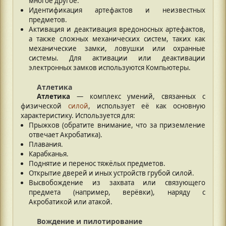
многое другое.
Идентификация артефактов и неизвестных
предметов.
Активация и деактивация вредоносных артефактов,
а также сложных механических систем, таких как
механические замки, ловушки или охранные
системы. Для активации или деактивации
электронных замков используются Компьютеры.
Атлетика
Атлетика
— комплекс умений, связанных с
физической
силой
, использует её как основную
характеристику. Используется для:
Прыжков (обратите внимание, что за приземление
отвечает Акробатика).
Плавания.
Карабканья.
Поднятие и перенос тяжёлых предметов.
Открытие дверей и иных устройств грубой силой.
Высвобождение из захвата или связующего
предмета (например, верёвки), наряду с
Акробатикой или атакой.
Вождение и пилотирование