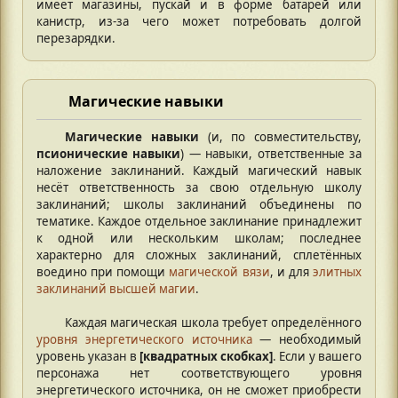
имеет магазины, пускай и в форме батарей или
канистр, из-за чего может потребовать долгой
перезарядки.
Магические навыки
Магические навыки
(и, по совместительству,
псионические навыки
) — навыки, ответственные за
наложение заклинаний. Каждый магический навык
несёт ответственность за свою отдельную школу
заклинаний; школы заклинаний объединены по
тематике. Каждое отдельное заклинание принадлежит
к одной или нескольким школам; последнее
характерно для сложных заклинаний, сплетённых
воедино при помощи
магической вязи
, и для
элитных
заклинаний высшей магии
.
Каждая магическая школа требует определённого
уровня энергетического источника
— необходимый
уровень указан в
[квадратных скобках]
. Если у вашего
персонажа нет соответствующего уровня
энергетического источника, он не сможет приобрести