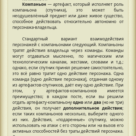
Компаньон
— артефакт, который исполняет роль
компаньона (спутника), это может быть
неодушевлённый предмет или даже живое существо,
способное действовать относительно автономно от
персонажа-владельца.
Стандартный вариант взаимодействия
персонажей с компаньонами следующий. Компаньоны
тратят действия владельца через команды. Команды
могут отдаваться мысленно, по магическим или
технологическим каналам, жестами, словами и т.д.;
однако, если спутник принял решение самостоятельно,
это всё равно тратит одно действие персонажа. Одна
команда [одно действие персонажа], отданная одному
из артефактов-спутников, даёт ему одно действие. При
этом, у артефактов-компаньонов имеется
преимущество; в каждом посте, если вы решили
отдать артефакту-компаньону
одно
или
два
(но не три)
действия, он получает
дополнительное действие
;
если таких компаньонов несколько, выберите одного
из них. Действия, «подаренные» спутнику, можно
использовать на атаки с его стороны или на вызов его
активных способностей без траты действий персонажа.