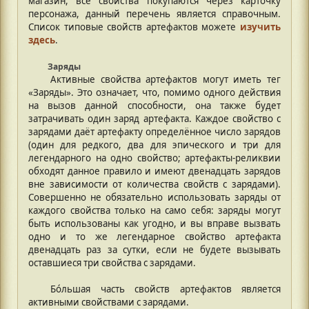
магазин, все свойства покупаются через карточку
персонажа, данный перечень является справочным.
Список типовые свойств артефактов можете
изучить
здесь
.
Заряды
Активные свойства артефактов могут иметь тег
«Заряды». Это означает, что, помимо одного действия
на вызов данной способности, она также будет
затрачивать один заряд артефакта. Каждое свойство с
зарядами даёт артефакту определённое число зарядов
(один для редкого, два для эпического и три для
легендарного на одно свойство; артефакты-реликвии
обходят данное правило и имеют двенадцать зарядов
вне зависимости от количества свойств с зарядами).
Совершенно не обязательно использовать заряды от
каждого свойства только на само себя: заряды могут
быть использованы как угодно, и вы вправе вызвать
одно и то же легендарное свойство артефакта
двенадцать раз за сутки, если не будете вызывать
оставшиеся три свойства с зарядами.
Бóльшая часть свойств артефактов является
активными свойствами с зарядами.