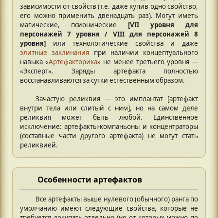
зависимости от свойств (т.е. даже купив одно свойство,
его можно применить двенадцать раз). Могут иметь
магические, псионические
[VII уровня для
персонажей 7 уровня / VIII для персонажей 8
уровня]
или технологические свойства и даже
элитные заклинания
при наличии концептуального
навыка «
Артефакторика
» не менее третьего уровня —
«Эксперт». Заряды артефакта полностью
восстанавливаются за сутки естественным образом.
Зачастую реликвия — это имплантат [артефакт
внутри тела или слитый с ним], но на самом деле
реликвия может быть любой. Единственное
исключение: артефакты-компаньоны и концентраторы
(составные части другого артефакта) не могут стать
реликвией.
Особенности артефактов
Все артефакты выше нулевого (обычного) ранга по
умолчанию имеют следующие свойства, которые не
требуется докупать отдельно (но от которых можно по