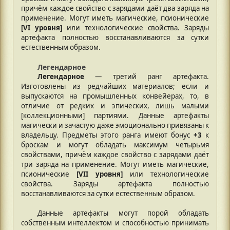
причём каждое свойство с зарядами даёт два заряда на
применение. Могут иметь магические, псионические
[VI уровня]
или технологические свойства. Заряды
артефакта полностью восстанавливаются за сутки
естественным образом.
Легендарное
Легендарное
— третий ранг артефакта.
Изготовлены из редчайших материалов; если и
выпускаются на промышленных конвейерах, то, в
отличие от редких и эпических, лишь малыми
[коллекционными] партиями. Данные артефакты
магически и зачастую даже эмоционально привязаны к
владельцу. Предметы этого ранга имеют бонус
+3
к
броскам и могут обладать максимум четырьмя
свойствами, причём каждое свойство с зарядами даёт
три заряда на применение. Могут иметь магические,
псионические
[VII уровня]
или технологические
свойства. Заряды артефакта полностью
восстанавливаются за сутки естественным образом.
Данные артефакты могут порой обладать
собственным интеллектом и способностью принимать