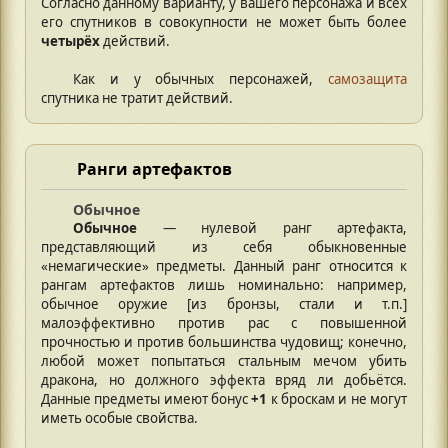
Согласно данному варианту, у вашего персонажа и всех
его спутников в совокупности не может быть более
четырёх
действий.
Как и у обычных персонажей,
самозащита
спутника не тратит действий.
Ранги артефактов
Обычное
Обычное
— нулевой ранг артефакта,
представляющий из себя обыкновенные
«немагические» предметы. Данный ранг относится к
рангам артефактов лишь номинально: например,
обычное оружие [из бронзы, стали и т.п.]
малоэффективно против рас с повышенной
прочностью и против большинства чудовищ; конечно,
любой может попытаться стальным мечом убить
дракона, но должного эффекта вряд ли добьётся.
Данные предметы имеют бонус
+1
к броскам и не могут
иметь особые свойства.