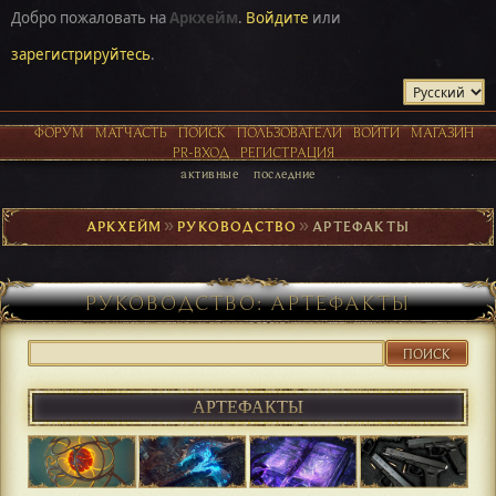
Добро пожаловать на
Аркхейм
.
Войдите
или
зарегистрируйтесь
.
ФОРУМ
МАТЧАСТЬ
ПОИСК
ПОЛЬЗОВАТЕЛИ
ВОЙТИ
МАГАЗИН
PR-ВХОД
РЕГИСТРАЦИЯ
активные
последние
АРКХЕЙМ
►
РУКОВОДСТВО
►
АРТЕФАКТЫ
РУКОВОДСТВО: АРТЕФАКТЫ
ПОИСК
АРТЕФАКТЫ