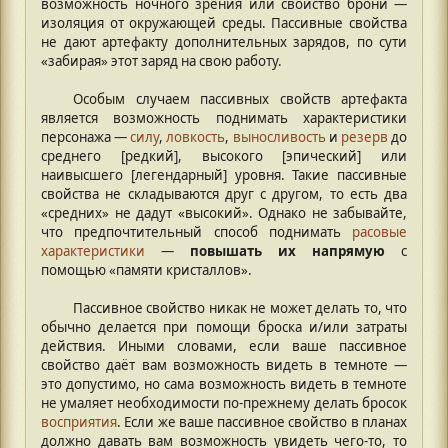
возможность ночного зрения или свойство брони —
изоляция от окружающей среды. Пассивные свойства
не дают артефакту дополнительных зарядов, по сути
«забирая» этот заряд на свою работу.
Особым случаем пассивных свойств артефакта
является возможность поднимать характеристики
персонажа —
силу
,
ловкость
,
выносливость
и
резерв
до
среднего [редкий], высокого [эпический] или
наивысшего [легендарный] уровня. Такие пассивные
свойства не складываются друг с другом, то есть два
«средних» не дадут «высокий». Однако не забывайте,
что предпочтительный способ поднимать
расовые
характеристики
—
повышать их напрямую
с
помощью «памяти кристаллов».
Пассивное свойство никак не может делать то, что
обычно делается при помощи броска и/или затраты
действия. Иными словами, если ваше пассивное
свойство даёт вам возможность видеть в темноте —
это допустимо, но сама возможность видеть в темноте
не умаляет необходимости по-прежнему делать бросок
восприятия
. Если же ваше пассивное свойство в планах
должно давать вам возможность увидеть чего-то, то