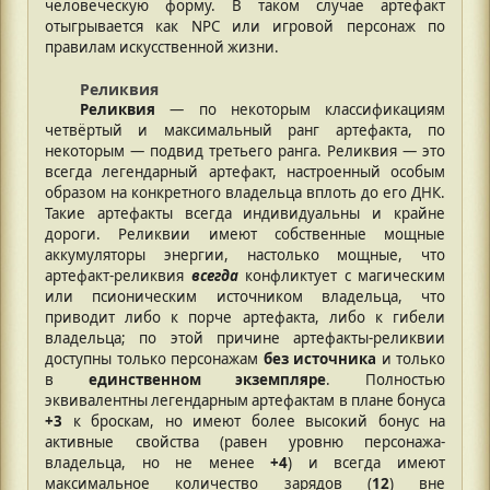
человеческую форму. В таком случае артефакт
отыгрывается как NPC или игровой персонаж по
правилам искусственной жизни.
Реликвия
Реликвия
— по некоторым классификациям
четвёртый и максимальный ранг артефакта, по
некоторым — подвид третьего ранга. Реликвия — это
всегда легендарный артефакт, настроенный особым
образом на конкретного владельца вплоть до его ДНК.
Такие артефакты всегда индивидуальны и крайне
дороги. Реликвии имеют собственные мощные
аккумуляторы энергии, настолько мощные, что
артефакт-реликвия
всегда
конфликтует с магическим
или псионическим источником владельца, что
приводит либо к порче артефакта, либо к гибели
владельца; по этой причине артефакты-реликвии
доступны только персонажам
без источника
и только
в
единственном экземпляре
. Полностью
эквивалентны легендарным артефактам в плане бонуса
+3
к броскам, но имеют более высокий бонус на
активные свойства (равен уровню персонажа-
владельца, но не менее
+4
) и всегда имеют
максимальное количество зарядов (
12
) вне