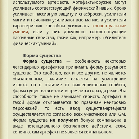
используемого артефакта. Артефакты-оружие могут
усиливать соответствующий физический навык, броня
усиливает пассивную защиту и спасброски, усилители
магии и псионики усиливают всю магию, а усилители
характеристик способны усиливать
концептуальные
умения
, если у них докуплены соответствующие
пассивные свойства, такие как, например, «Усилитель
физических умений».
Форма существа
Форма существа
— особенность некоторых
легендарных артефактов принимать форму разумного
существа. Это свойство, как и все другие, не является
обязательным, наличие остаётся на усмотрение
игрока, но в отличие от вышеописанных свойств,
форма существа всё-таки встречается гораздо реже. Эта
способность также не занимает свойств. Артефакт в
такой форме отыгрывается по правилам неигровых
персонажей, то есть ввод существа-артефакта
осуществляется по согласию всех участников или GM.
Форма существа
не получает
бонуса компаньона в
виде потенциального бесплатного действия, если,
конечно, сам артефакт не является компаньоном.