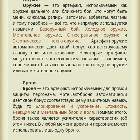
Оружие
— это артефакт, используемый как
оружие дальнего или ближнего боя. Это могут быть
мечи, кинжалы, рапиры, автоматы, арбалеты, лазганы
и тому подобное — всё то, что напрямую используется
навыками:
Безоружный бой
,
Холодное оружие
,
Метательное оружие
,
Огнестрельное оружие
и
Экзотическое техно-оружие
. Артефакт-оружие
автоматически даёт свой бонус соответствующему
навыку при использовании. Некоторые артефакты
могут относиться к нескольким навыкам — например,
копьё может быть использовано как холодное оружие
или как метательное оружие.
Броня
Броня
— это артефакт, используемый для прямой
защиты персонажа. Артефакт-броня автоматически
даёт свой бонус соответствующему защитному навыку,
будь то
Блокирование и уклонение
,
Стойкость
,
Реакция
или
Ментальный блок и воля
. Помимо этого,
броня также является усилителем характеристик (об
этом ниже). В любой момент времени персонаж может
использовать лишь одну броню.