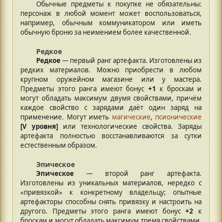
Обычные предметы к покупке не обязательны:
персонаж в любой момент может воспользоваться,
например, обычным коммуникатором или иметь
обычную броню за неимением более качественной.
Редкое
Редкое
— первый ранг артефакта. Изготовлены из
редких материалов. Можно приобрести в любом
крупном оружейном магазине или у мастера.
Предметы этого ранга имеют бонус
+1
к броскам и
могут обладать максимум двумя свойствами, причём
каждое свойство с зарядами даёт один заряд на
применение. Могут иметь
магические
,
псионические
[V уровня]
или технологические свойства. Заряды
артефакта полностью восстанавливаются за сутки
естественным образом.
Эпическое
Эпическое
— второй ранг артефакта.
Изготовлены из уникальных материалов, нередко с
«привязкой» к конкретному владельцу; опытные
артефакторы способны снять привязку и настроить на
другого. Предметы этого ранга имеют бонус
+2
к
броскам и могут обладать максимум тремя свойствами,