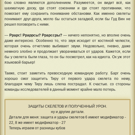
бою словно являются дополнением. Разумеется, он видит всё, как
шахматную доску, где стоят союзники и где стоят противники, что
помогает ему сохранить понимание обстановки. Как именно скелеты
понимают друг-друга, могло бы остаться загадкой, если бы Гуд Вин не
решил поговорить с ними.
—
Ррарс! Рраррсы? Ррарссры?
— ничего непонятно, но вполне очень
даже интересно. Особенно то, что звук исходит от костяной челюсти,
которая очень отчетливо выбивает звуки. Недовольно, гневно, даже
немного злобно и продолжает уворачиваться от ударов. Кажется, если
бы у скелета были глаза, то он бы посмотрел, как на идиота. Ох уж этот
языковой барьер!
Также, стоит заметить превосходную командную работу. Барг очень
хорошо смог защитить Тиру от первого удара скелета по нему,
благодаря чему Тиру лишь слегка пострадал. К счастью. со стороны
команды исследователей в данный момент крайне мало потерь.
ЗАЩИТЫ СКЕЛЕТОВ И ПОЛУЧЕННЫЙ УРОН.
ну и другие детали.
Детали для меня: защита и удары скелетов 6 имеют модификатор -
22, 8 же имеет модификатор - 27
Теперь играем от разницы кубов