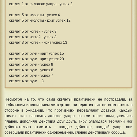
скелет 1 от силового удара - успех 2
скелет 5 от кислоты - успех 4
скелет 5 от кислоты - крит успех 12
скелет 5 от когтей - успех 8
скелет 4 от когтей - успех 8
скелет 3 от когтей - крит успех 13
скелет 5 от руки - крит успех 15
скелет 4 от руки - крит успех 20
скелет 5 от руки - успех 9
скелет 4 от руки - успех 8
скелет 5 от руки - успех 7
скелет 4 от руки - -3
Несмотря на то, что сами скелеты практически не пострадали, за
небольшим исключением четвертого, ни один из них не стал стоять в
стороне в ожидании, что противники передумают драться. Каждый
скелет стал наносить дальше удары своими костяшками, двигаясь
плавно, дополняя действия друг друга. Тиру благодаря теомагии мог
действительно отметить - каждое действие, каждый удар, они
совершали практически одновременно, словно действовали сообща.