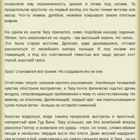
позволяли ему ограниченность зрения и почва под ногами. Та
предательски хрустела: на первый взгляд это были тонкие веточки или
мусор. Что-то ломкое, дряблое, неживое покрывало землю плотным
ковром.
На одном из шагов Тиру пригнулся, ловко подобрав находку ладонью.
Лёгкая, чуть шероховатая на ощупь - как высохший корень. Но запах...
Это была старая косточка. Дряхлая, едва державшаяся, готовая
рассыпаться от малейшего напора пальцев. И под ногами его
товарищей, и под его собственной тяжестью всё чаще звучал этот
глухой, короткий треск.
Хруст становился всё громче. Но создавали его не они.
Отчётливо тянуло запахом прелого разложения. Усилённые теомагией
чувства обострили восприятие, и Тиру почти физически ощутил дрожь
воздуха, сопровождающую приближение к чему-то неестественному. Не
живому, но опасному. Дребезжащий, чуждый звук - как пересыпающиеся
сухие полые ветки - больше не оставлял сомнений.
Капитан вздрогнул, когда тишину прорезали выстрелы и яростный,
напористый крик Гуд Вина. Тиру услышал, как без колебаний вперёд
рванулся Гектор, и зазвучали его удары - глухо, но точно, словно вбивая
гвозди в необычно твёрдые кости без плоти. Даже могучий наргдалит
уже вступил в бой, наметившись на самого сильного врага. А Тиру... он на