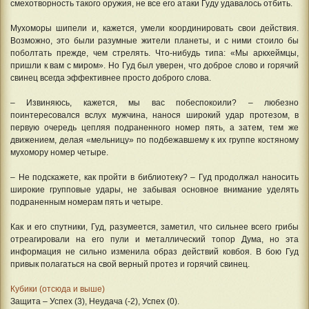
смехотворность такого оружия, не все его атаки Гуду удавалось отбить.
Мухоморы шипели и, кажется, умели координировать свои действия.
Возможно, это были разумные жители планеты, и с ними стоило бы
поболтать прежде, чем стрелять. Что-нибудь типа: «Мы аркхеймцы,
пришли к вам с миром». Но Гуд был уверен, что доброе слово и горячий
свинец всегда эффективнее просто доброго слова.
– Извиняюсь, кажется, мы вас побеспокоили? – любезно
поинтересовался вслух мужчина, нанося широкий удар протезом, в
первую очередь цепляя подраненного номер пять, а затем, тем же
движением, делая «мельницу» по подбежавшему к их группе костяному
мухомору номер четыре.
– Не подскажете, как пройти в библиотеку? – Гуд продолжал наносить
широкие групповые удары, не забывая основное внимание уделять
подраненным номерам пять и четыре.
Как и его спутники, Гуд, разумеется, заметил, что сильнее всего грибы
отреагировали на его пули и металлический топор Дума, но эта
информация не сильно изменила образ действий ковбоя. В бою Гуд
привык полагаться на свой верный протез и горячий свинец.
Кубики (отсюда и выше)
Защита – Успех (3), Неудача (-2), Успех (0).