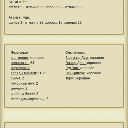
Атаки в Рея:
скелет 5 - отлично 32, хорошо 22, отлично 32
Атаки в Гуда:
скелет 3 - отлично 32, хорошо 19, хорошо 18
Фыр-фыр
Состояния:
состояние:
хорошее
Баргенэр Дум:
хорошее
полоска хп:
64
Гектор Динг:
хорошее
перебросы:
1
Гуд Вин:
хорошее
заряды маг/пси:
11/12
Рей Гримуа:
хорошее
сумка:
2
Тиру:
хорошее
походный нож:
2
амулет:
2
средняя броня:
2
тело кумихо(когти):
2