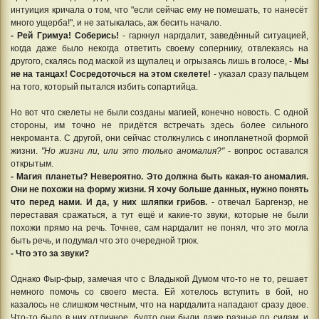
интуиция кричала о том, что "если сейчас ему не помешать, то нанесёт
много ущерба!", и не затыкалась, аж бесить начало.
- Рей Гримуа! Соберись!
- гаркнул наргдалит, заведённый ситуацией,
когда даже было некогда ответить своему сопернику, отвлекаясь на
другого, скалясь под маской из щупалец и огрызаясь лишь в голосе, -
Мы
не на танцах! Сосредоточься на этом скелете!
- указал сразу пальцем
на того, который пытался избить сопартийца.
Но вот что скелеты не были созданы магией, конечно новость. С одной
стороны, им точно не придётся встречать здесь более сильного
некроманта. С другой, они сейчас столкнулись с инопланетной формой
жизни.
"Но жизни ли, или это только аномалия?"
- вопрос оставался
открытым.
- Магия планеты? Невероятно. Это должна быть какая-то аномалия.
Они не похожи на форму жизни. Я хочу больше данных, нужно понять
что перед нами. И да, у них шляпки грибов.
- отвечал Баргенэр, не
переставая сражаться, а тут ещё и какие-то звуки, которые не были
похожи прямо на речь. Точнее, сам наргдалит не понял, что это могла
быть речь, и подумал что это очередной трюк.
- Что это за звуки?
Однако Фыр-фыр, замечая что с Владыкой Думом что-то не то, решает
немного помочь со своего места. Ей хотелось вступить в бой, но
казалось не слишком честным, что на наргдалита нападают сразу двое.
Что-то было в них отличное, будто они были даже разные по силам, и