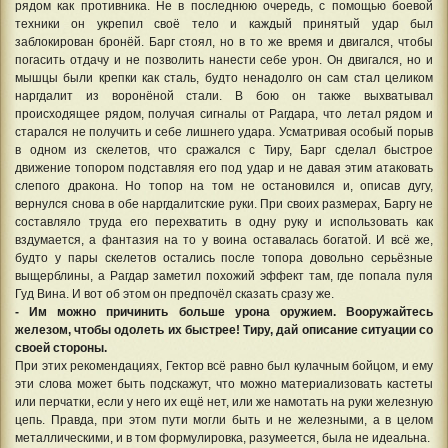
рядом как противника. Не в последнюю очередь, с помощью боевой
техники он укрепил своё тело и каждый принятый удар был
заблокирован бронёй. Барг стоял, но в то же время и двигался, чтобы
погасить отдачу и не позволить нанести себе урон. Он двигался, но и
мышцы были крепки как сталь, будто ненадолго он сам стал целиком
наргдалит из воронёной стали. В бою он также выхватывал
происходящее рядом, получая сигналы от Рагдара, что летал рядом и
старался не получить и себе лишнего удара. Усматривая особый порыв
в одном из скелетов, что сражался с Тиру, Барг сделал быстрое
движение топором подставляя его под удар и не давая этим атаковать
слепого дракона. Но топор на том не остановился и, описав дугу,
вернулся снова в обе наргдалитские руки. При своих размерах, Баргу не
составляло труда его перехватить в одну руку и использовать как
вздумается, а фантазия на то у воина оставалась богатой. И всё же,
будто у пары скелетов остались после топора довольно серьёзные
выщерблины, а Рагдар заметил похожий эффект там, где попала пуля
Гуд Вина. И вот об этом он предпочёл сказать сразу же.
- Им можно причинить больше урона оружием. Вооружайтесь
железом, чтобы одолеть их быстрее! Тиру, дай описание ситуации со
своей стороны.
При этих рекомендациях, Гектор всё равно был кулачным бойцом, и ему
эти слова может быть подскажут, что можно материализовать кастеты
или перчатки, если у него их ещё нет, или же намотать на руки железную
цепь. Правда, при этом пути могли быть и не железными, а в целом
металлическими, и в том формулировка, разумеется, была не идеальна.