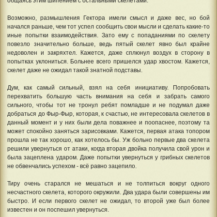
общаясь этим шипением с остальными скелетами.
Возможно, размышления Гектора имели смысл и даже вес, но бой
начался раньше, чем тот успел сообщить свои мысли и сделать какие-то
иные попытки взаимодействия. Зато ему с попаданиями по скелету
повезло значительно больше, ведь пятый скелет явно был крайне
недоволен и закряхтел. Кажется, даже сплюнул воздух в сторону в
попытках уклониться. Больнее всего пришелся удар хвостом. Кажется,
скелет даже не ожидал такой знатной подставы.
Дум, как самый сильный, взял на себя инициативу. Попробовать
перехватить большую часть внимания на себя и забрать самого
сильного, чтобы тот не тронул ребят помладше и не подумал даже
добраться до Фыр-Фыр, которая, к счастью, не интересовала скелетов в
данный момент и у них были дела поважнее и поопаснее, поэтому та
может спокойно заняться зарисовками. Кажется, первая атака топором
прошла не так хорошо, как хотелось бы. Уж больно первые два скелета
решили увернуться от атаки, когда вторая двойка получила свой урон и
была зацеплена ударом. Даже попытки увернуться у грибных скелетов
не обвенчались успехом - всё равно зацепило.
Тиру очень старался не мешаться и не толпиться вокруг одного
несчастного скелета, которого окружили. Два удара были совершены им
быстро. И если первого скелет не ожидал, то второй уже был более
известен и он поспешил увернуться.