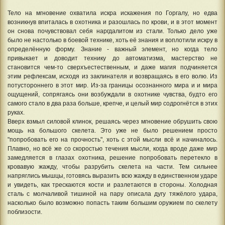
Тело на мгновение охватила искра искажения по Горгалу, но едва
возникнув впиталась в охотника и разошлась по крови, и в этот момент
он снова почувствовал себя наргдалитом из стали. Только дело уже
было не настолько в боевой технике, хоть её знания и воплотили искру в
определённую форму. Знание - важный элемент, но когда тело
привыкает и доводит технику до автоматизма, мастерство не
становится чем-то сверхъестественным, и даже магия подчиняется
этим рефлексам, исходя из заклинателя и возвращаясь в его волю. Из
потустороннего в этот мир. Из-за границы осознанного мира и и мира
ощущений, сопрягаясь они возбуждали в охотнике чувства, будто его
самого стало в два раза больше, крепче, и целый мир содрогнётся в этих
руках.
Вверх взмыл силовой клинок, решаясь через мгновение обрушить свою
мощь на большого скелета. Это уже не было решением просто
"попробовать его на прочность", хоть с этой мысли всё и начиналось.
Плавно, но всё же со скоростью течения мысли, когда вроде даже мир
замедляется в глазах охотника, решение попробовать перетекло в
кровавую жажду, чтобы разрубить скелета на части. Тем сильнее
напряглись мышцы, готовясь выразить всю жажду в единственном ударе
и увидеть, как трескаются кости и разлетаются в стороны. Холодная
сталь с молчаливой тишиной на пару описала дугу тяжёлого удара,
насколько было возможно попасть таким большим оружием по скелету
поблизости.