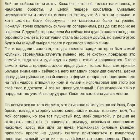
Бой не собирался стихать. Казалось, что всё только начиналось, и
набирало обороты. В целой пещере собрались буквально
исследователи и скелеты стенка на стенку, что бы это ни значило, и
хотя скелеты были безоружны - их мастерство было на уровне.
Пожалуй, точно оказались сильными соперниками, раз до сих пор их не
вынесли. С другой стороны, если бы сейчас вся группа напала на одного
огромного скелета, то ситуация стала бы совсем другой, но вместо этого
будто бы каждый выбрал своего и сражался именно с ним.
Так и наргдалит замечал, что два скелета, среди которых был самый
крупный, стремились стукнуть именно его. И охотник прекрасно это
замечал, видя как и куда идут их удары, как они защищаются. Это с
самого начала предполагалось вроде дуэли, только Барг сам привлёк
больше внимания и сейчас на него нападали сразу два скелета. Держа
сразу двмя руками силовой клинок в форме топора, он подставлял его
на пути ударов, отводил их ноги и кулаки и использовал для этого всё
своё тело и доспехи. И всё же, даже усиленный... Без усиления явно и
наргдалит получил бы пару ударов. Опыт его как воина давал многое.
Но посмотрев на того скелета, что отчаянно накинулся на котёнка, Барг
бросил взгляд в сторону своего соперника и пожал плечами, мол, "ты
мой соперник, но вон тот пушистый под моей защитой". И решил не
атаковать скелетов, а защищать команду, показывая соперникам,
насколько здесь все друг за друга. Размахивая силовым клинком,
пришлось просто не давать скелету притронуться к пушистому,
прерывая каждый удар из столь эффективно выполненных. Просто