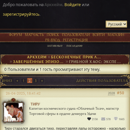
Добро пожаловать на
Аркхейм
.
Войдите
или
зарегистрируйтесь
.
ФОРУМ
МАТЧАСТЬ
ПОИСК
ПОЛЬЗОВАТЕЛИ
ВОЙТИ
МАГАЗИН
PR-ВХОД
РЕГИСТРАЦИЯ
активные
последние
АРКХЕЙМ
►
БЕСКОНЕЧНЫЕ ПРИКЛЮЧЕНИЯ
►
ЗАВЕРШЁННЫЕ ЭПИЗОДЫ
►
ГРИБНОЙ ХАОС: ЭКСПЕДИЦИЯ
0 Пользователи и 1 гость просматривают эту тему.
ВНИЗ
1
2
3
ДЕЙСТВИЯ ПОЛЬЗОВАТЕЛЯ
#50
26-04-2025, 18:41:42
2028
ТИРУ
Капитан космического судна «Облачный Ткач», магистр
Торговой сферы в ордене демиурга Удачи
2136
578
1665
Тиру старался двигаться тихо, переставляя лапы осторожно - насколько