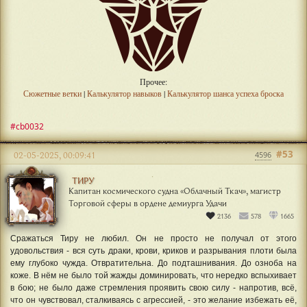
Прочее:
Сюжетные ветки
|
Калькулятор навыков
|
Калькулятор шанса успеха броска
#cb0032
#53
02-05-2025, 00:09:41
4596
ТИРУ
Капитан космического судна «Облачный Ткач», магистр
Торговой сферы в ордене демиурга Удачи
2136
578
1665
Сражаться Тиру не любил. Он не просто не получал от этого
удовольствия - вся суть драки, крови, криков и разрывания плоти была
ему глубоко чужда. Отвратительна. До подташнивания. До озноба на
коже. В нём не было той жажды доминировать, что нередко вспыхивает
в бою; не было даже стремления проявить свою силу - напротив, всё,
что он чувствовал, сталкиваясь с агрессией, - это желание избежать её,