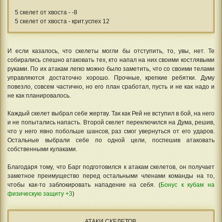
5 скелет от хвоста - -8
5 скелет от хвоста - крит.успех 12
И если казалось, что скелеты могли бы отступить, то, увы, нет. Те
собирались спешно атаковать тех, кто напал на них своими костлявыми
руками. По их атакам легко можно было заметить, что со своими телами
управляются достаточно хорошо. Прочные, крепкие ребятки. Думу
повезло, совсем частично, но его план сработал, пусть и не как надо и
не как планировалось.
Каждый скелет выбрал себе жертву. Так как Рей не вступил в бой, на него
и не попытались напасть. Второй скелет переключился на Дума, решив,
что у него явно побольше шансов, раз смог увернуться от его ударов.
Остальные выбрали себе по одной цели, поспешив атаковать
собственными кулаками.
Благодаря тому, что Барг подготовился к атакам скелетов, он получает
заметное преимущество перед остальными членами команды на то,
чтобы как-то заблокировать нападение на себя. (
Бонус к кубам на
физическую защиту +3
)
АТАКИ СКЕЛЕТОВ.