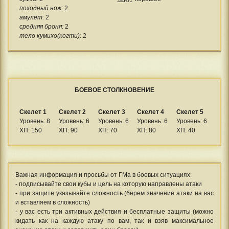
походный нож:
2
амулет:
2
средняя броня:
2
тело кумихо(когти):
2
БОЕВОЕ СТОЛКНОВЕНИЕ
Скелет 1
Скелет 2
Скелет 3
Скелет 4
Скелет 5
Уровень: 8
Уровень: 6
Уровень: 6
Уровень: 6
Уровень: 6
ХП: 150
ХП: 90
ХП: 70
ХП: 80
ХП: 40
Важная информация и просьбы от ГМа в боевых ситуациях:
- подписывайте свои кубы и цель на которую направлены атаки
- при защите указывайте сложность (берем значение атаки на вас
и вставляем в сложность)
- у вас есть три активных действия и бесплатные защиты (можно
кидать как на каждую атаку по вам, так и взяв максимальное