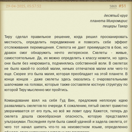
#51
29-04-2025, 05:57:52
5869
десятый круг
планета Микромирис
пещеры Такер
Тиру сделал правильное решение, когда решил просканировать
местность, определить передвижение и повесить себе эффект
отслеживания перемещения. Слепота не дает преимуществ в бою, но
дракон смог обнаружить нечто интересное. Скелеты - живые,
самостоятельные. Да, их можно определить к классу нежити, но здесь
они были без некроманта, подчинялись собственной воли. В скелетах
не было какой-то особой магии, ничьих отпечатков магии или чего-то
еще. Скорее это была магия, которая преобладает на этой планете. В
конце концов - даже скелеты здесь оказались с очаровательными
шапочками на головах, которые также составляли костную структуру по
которой Тиру мысленно мог пройтись.
Командование взял на себя Гуд Вин, предложив неплохую идею
разваливать скелетов по очереди. К сожалению, пятый скелет грамотно
уворачивается от его пуль, но всё же ловит одну. Кажется, теперь до
скелета дошла своеобразная опасность, которую представлял
ультрахуман. Последняя пуля была самой удачной и задела скелета, от
чего тот начал шипеть что-то на неизвестном языке, определенно