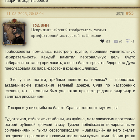
Твари не ходят в белом
#55
11-05-2025, 20:48:04
2078
ГУД ВИН
Непризнанныйгений-изобретатель, хозяин
артефакторной мастерской на Цирконе
432
66
45
Грибоскелеты помчались навстречу группе, проявляя удивительную
избирательность. Каждый наметил персональную цель, будто
собирался на танец пригласить, а не по башке врезать. Здоровяка Дума
преследовала аж пара красоток в красных шляпках.
– Это у них, кстати, грибные шляпки на головах? – продолжал
академические изыскания зелёный дракон. Судя по настроению
слепого, тот за малым был уже готов присесть рядом с Фыр-Фыр и
заняться рисованием.
– Говорю ж, у них грибы на башке! Сраные костяные мухоморы!
Гуд отвечал, отбиваясь тяжёлым, как дубина, металлическим протезом с
острой рубящей кромкой внизу. Тускло поблёскивая полированными
сочленениями и пыхтя сервоприводами. «Запавший» на него скелет,
остервенело размахивал своими костяными культяпками. Несмотря на