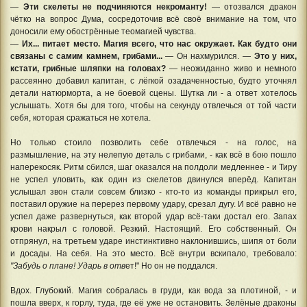
—
Эти скелеты не подчиняются некроманту!
— отозвался дракон
чётко на вопрос Дума, сосредоточив всё своё внимание на том, что
доносили ему обострённые теомагией чувства.
—
Их... питает место. Магия всего, что нас окружает. Как будто они
связаны с самим камнем, грибами...
— Он нахмурился. —
Это у них,
кстати, грибные шляпки на головах?
— неожиданно живо и немного
рассеянно добавил капитан, с лёгкой озадаченностью, будто уточнял
детали натюрморта, а не боевой сцены. Шутка ли - а ответ хотелось
услышать. Хотя бы для того, чтобы на секунду отвлечься от той части
себя, которая сражаться не хотела.
Но только стоило позволить себе отвлечься - на голос, на
размышление, на эту нелепую деталь с грибами, - как всё в бою пошло
наперекосяк. Ритм сбился, шаг оказался на полдоли медленнее - и Тиру
не успел уловить, как один из скелетов двинулся вперёд. Капитан
услышал звон стали совсем близко - кто-то из команды прикрыл его,
поставил оружие на перерез первому удару, срезал дугу. И всё равно не
успел даже развернуться, как второй удар всё-таки достал его. Запах
крови накрыл с головой. Резкий. Настоящий. Его собственный. Он
отпрянул, на третьем ударе инстинктивно наклонившись, шипя от боли
и досады. На себя. На это место. Всё внутри вскипало, требовало:
"Забудь о плане! Ударь в отв
ет!" Но он не поддался.
Вдох. Глубокий. Магия собралась в груди, как вода за плотиной, - и
пошла вверх, к горлу, туда, где её уже не остановить. Зелёные драконы