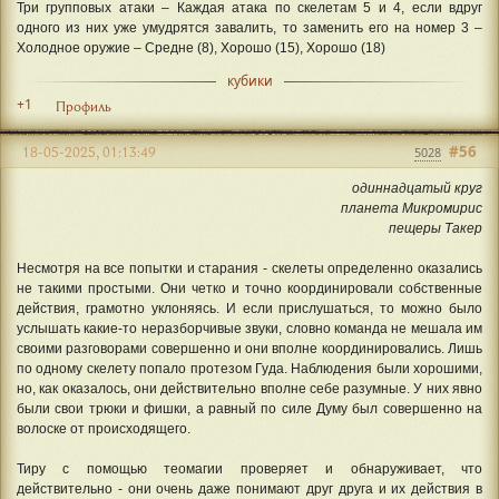
Три групповых атаки – Каждая атака по скелетам 5 и 4, если вдруг
одного из них уже умудрятся завалить, то заменить его на номер 3 –
Холодное оружие – Средне (8), Хорошо (15), Хорошо (18)
кубики
+1
Профиль
#56
18-05-2025, 01:13:49
5028
одиннадцатый круг
планета Микромирис
пещеры Такер
Несмотря на все попытки и старания - скелеты определенно оказались
не такими простыми. Они четко и точно координировали собственные
действия, грамотно уклоняясь. И если прислушаться, то можно было
услышать какие-то неразборчивые звуки, словно команда не мешала им
своими разговорами совершенно и они вполне координировались. Лишь
по одному скелету попало протезом Гуда. Наблюдения были хорошими,
но, как оказалось, они действительно вполне себе разумные. У них явно
были свои трюки и фишки, а равный по силе Думу был совершенно на
волоске от происходящего.
Тиру с помощью теомагии проверяет и обнаруживает, что
действительно - они очень даже понимают друг друга и их действия в