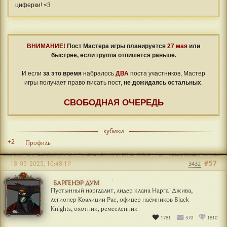
циферки! <3
ВНИМАНИЕ!
Пост Мастера игры планируется
27 мая
или
быстрее, если группа отпишется раньше.
⠀
И если
за это время
набралось
ДВА
поста участников, Мастер
игры получает право писать пост,
не дожидаясь остальных
.
СВОБОДНАЯ ОЧЕРЕДЬ
кубики
+2
Профиль
#57
18-05-2025, 10:48:19
3432
БАРГЕНЭР ДУМ
Пустынный наргдалит, лидер клана Нарга`Джива,
легионер Коалиции Рас, офицер наёмников Black
Knights, охотник, ремесленник
1781
370
1810