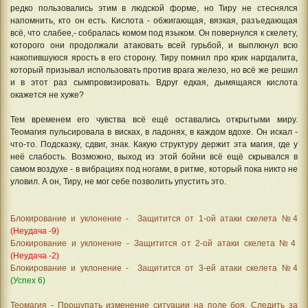
редко пользовались этим в людской форме, но Тиру не стеснялся
напомнить, кто он есть. Кислота - обжигающая, вязкая, разъедающая
всё, что слабее,- собралась комом под языком. Он повернулся к скелету,
которого они продолжали атаковать всей гурьбой, и выплюнул всю
накопившуюся ярость в его сторону. Тиру помнил про крик наргдалита,
который призывал использовать против врага железо, но всё же решил
и в этот раз сымпровизировать. Вдруг едкая, дымящаяся кислота
окажется не хуже?
Тем временем его чувства всё ещё оставались открытыми миру.
Теомагия пульсировала в висках, в ладонях, в каждом вдохе. Он искал -
что-то. Подсказку, сдвиг, знак. Какую структуру держит эта магия, где у
неё слабость. Возможно, выход из этой бойни всё ещё скрывался в
самом воздухе - в вибрациях под ногами, в ритме, который пока никто не
уловил. А он, Тиру, не мог себе позволить упустить это.
Блокирование и уклонение - Защитится от 1-ой атаки скелета №4
(Неудача -9)
Блокирование и уклонение - Защитится от 2-ой атаки скелета №4
(Неудача -2)
Блокирование и уклонение - Защитится от 3-ей атаки скелета №4
(Успех 6)
Теомагия - Прощупать изменение ситуации на поле боя. Следить за