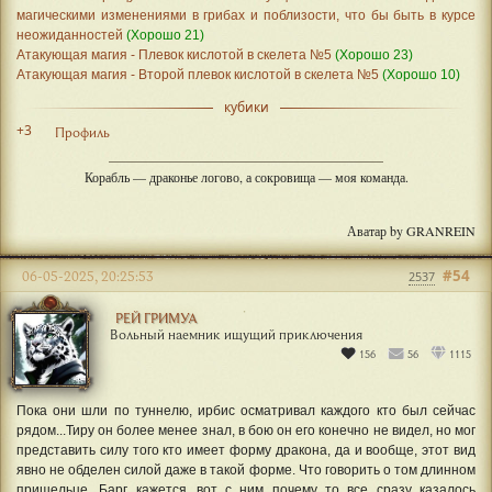
магическими изменениями в грибах и поблизости, что бы быть в курсе
неожиданностей
(Хорошо 21)
Атакующая магия - Плевок кислотой в скелета №5
(Хорошо 23)
Атакующая магия - Второй плевок кислотой в скелета №5
(Хорошо 10)
кубики
+3
Профиль
Корабль — драконье логово, а сокровища — моя команда.
Аватар by GRANREIN
#54
06-05-2025, 20:25:53
2537
РЕЙ ГРИМУА
Вольный наемник ищущий приключения
156
56
1115
Пока они шли по туннелю, ирбис осматривал каждого кто был сейчас
рядом...Тиру он более менее знал, в бою он его конечно не видел, но мог
представить силу того кто имеет форму дракона, да и вообще, этот вид
явно не обделен силой даже в такой форме. Что говорить о том длинном
пришельце, Барг кажется...вот с ним почему то все сразу казалось