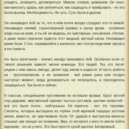
уладить, уговорить, договориться. Миром, словом, доверием. Он знал,
как наносить удары, как уклоняться, как защищать и прикрывать - но это
была выучка. Необходимость. Не суть. Суть была в другом.
Он ненавидел бой за то, что в нём почти всегда страдает кто-то живой.
Ненавидел липкий, тошнотворный привкус и запах крови - особенно
когда она на коже, и ты её не видишь, но чувствуешь: она вязкая, тёплая,
и даже через перчатки чудится этот медный, мутный запах. Ненавидел
крики боли. Стон, сорвавшийся у раненого, мог потом неделями звучать
в его памяти.
Но быть капитаном - значит, иногда принимать бой. Особенно если от
твоего решения зависят жизни команды. Его людей. Тех, кто летит
рядом с ним сквозь звёзды, делит еду, риски и радости. И пусть работа
их - грузоперевозки, а не сражения - всё равно рано или поздно
наступал момент, когда договориться не получалось, и приходилось
защищаться. Так было и сейчас.
К счастью, сегодняшние противники не истекали кровью. Хруст костей
под ударами, мертвенный скрежет пустых суставов, щелчки челюстей -
всё это было почти... нейтрально. Не приятно - нет. Но терпимо.
Скелеты, которых вытащила из глубин этой мрачной пещеры затхлая
магия, кажется, не чувствовали боли. От ударов и выстрелов капитан
слышал, как трещат их позвонки. Звук, от которого у кого-то могли пойти
мурашки, - но не у него. Это был просто сухой щелчок. Бескровный.