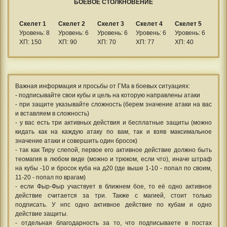
БОЕВОЕ СТОЛКНОВЕНИЕ
Скелет 1
Скелет 2
Скелет 3
Скелет 4
Скелет 5
Уровень: 8
Уровень: 6
Уровень: 6
Уровень: 6
Уровень: 6
ХП: 150
ХП: 90
ХП: 70
ХП: 77
ХП: 40
Важная информация и просьбы от ГМа в боевых ситуациях:
- подписывайте свои кубы и цель на которую направлены атаки
- при защите указывайте сложность (берем значение атаки на вас
и вставляем в сложность)
- у вас есть три активных действия и бесплатные защиты (можно
кидать как на каждую атаку по вам, так и взяв максимальное
значение атаки и совершить один бросок)
- так как Тиру слепой, первое его активное действие должно быть
теомагия в любом виде (можно и трюком, если что), иначе штраф
на кубы -10 и бросок куба на д20 (где выше 1-10 - попал по своим,
11-20 - попал по врагам)
- если Фыр-Фыр участвует в ближнем бое, то её одно активное
действие считается за три. Также с магией, стоит только
подписать. У нпс одно активное действие по кубам и одно
действие защиты.
- отдельная благодарность за то, что подписываете в постах