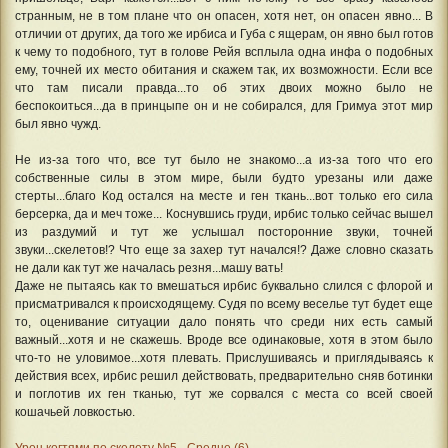
странным, не в том плане что он опасен, хотя нет, он опасен явно... В
отличии от других, да того же ирбиса и Губа с ящерам, он явно был готов
к чему то подобного, тут в голове Рейя всплыла одна инфа о подобных
ему, точней их место обитания и скажем так, их возможности. Если все
что там писали правда...то об этих двоих можно было не
беспокоиться...да в принцыпе он и не собирался, для Гримуа этот мир
был явно чужд.
Не из-за того что, все тут было не знакомо...а из-за того что его
собственные силы в этом мире, были будто урезаны или даже
стерты...благо Код остался на месте и ген ткань...вот только его сила
берсерка, да и меч тоже... Коснувшись груди, ирбис только сейчас вышел
из раздумий и тут же услышал посторонние звуки, точней
звуки...скелетов!? Что еще за захер тут начался!? Даже словно сказать
не дали как тут же началась резня...машу вать!
Даже не пытаясь как то вмешаться ирбис буквально слился с флорой и
присматривался к происходящему. Судя по всему веселье тут будет еще
то, оценивание ситуации дало понять что среди них есть самый
важный...хотя и не скажешь. Вроде все одинаковые, хотя в этом было
что-то не уловимое...хотя плевать. Прислушиваясь и приглядываясь к
действия всех, ирбис решил действовать, предварительно сняв ботинки
и поглотив их ген тканью, тут же сорвался с места со всей своей
кошачьей ловкостью.
Урон когтями по скелету №5 - Средне (6)