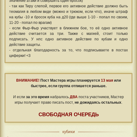
значение атаки и совершить один бросок)
- так как Тиру слепой, первое его активное действие должно быть
теомагия в любом виде (можно и трюком, если что), иначе штраф
на кубы -10 и бросок куба на д20 (где выше 1-10 - попал по своим,
11-20 - попал по врагам)
- если Фыр-Фыр участвует в ближнем бое, то её одно активное
действие считается за три. Также с магией, стоит только
подписать. У нпс одно активное действие по кубам и одно
действие защиты.
- отдельная благодарность за то, что подписываете в постах
циферки! <3
ВНИМАНИЕ!
Пост Мастера игры планируется
13 мая
или
быстрее, если группа отпишется раньше.
⠀
И если
за это время
набралось
ДВА
поста участников, Мастер
игры получает право писать пост,
не дожидаясь остальных
.
СВОБОДНАЯ ОЧЕРЕДЬ
кубики