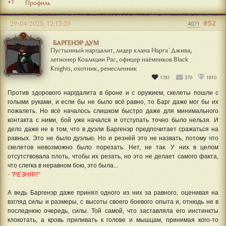
+1
Профиль
#52
29-04-2025, 12:13:20
4071
БАРГЕНЭР ДУМ
Пустынный наргдалит, лидер клана Нарга`Джива,
легионер Коалиции Рас, офицер наёмников Black
Knights, охотник, ремесленник
1781
370
1810
Против здорового наргдалита в броне и с оружием, скелеты пошли с
голыми руками, и если бы не было всё равно, то Барг даже мог бы их
пожалеть. Но всё началось слишком быстро даже для минимального
контакта с ними, бой уже начался и отступать точно было нельзя. И
дело даже не в том, что в дуэли Баргенэр предпочитает сражаться на
равных. Это не было дуэлью. Но и резнёй это не назвать, потому что
скелетов невозможно было порезать. Нет, не так. У них в целом
отсутствовала плоть, чтобы их резать, но это не делает самого факта,
что слегка в неравном бою, это была...
- "РЕЗНЯ!!!"
А ведь Баргенэр даже принял одного из них за равного, оценивая на
взгляд силы и размеры, с высоты своего боевого опыта и, отнюдь не в
последнюю очередь, силы. Той самой, что заставляла его инстинкты
клокотать, а кровь приливать к голове и мышцам, принимая кого-то