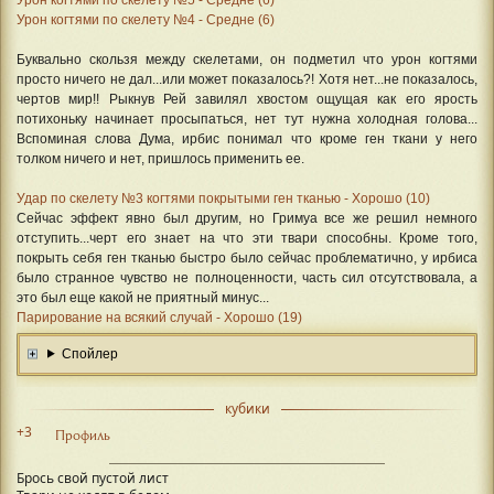
Урон когтями по скелету №4 - Средне (6
)
Буквально скользя между скелетами, он подметил что урон когтями
просто ничего не дал...или может показалось?! Хотя нет...не показалось,
чертов мир!! Рыкнув Рей завилял хвостом ощущая как его ярость
потихоньку начинает просыпаться, нет тут нужна холодная голова...
Вспоминая слова Дума, ирбис понимал что кроме ген ткани у него
толком ничего и нет, пришлось применить ее.
Удар по скелету №3 когтями покрытыми ген тканью - Хорошо (10)
Сейчас эффект явно был другим, но Гримуа все же решил немного
отступить...черт его знает на что эти твари способны. Кроме того,
покрыть себя ген тканью быстро было сейчас проблематично, у ирбиса
было странное чувство не полноценности, часть сил отсутствовала, а
это был еще какой не приятный минус...
Парирование на всякий случай - Хорошо (19)
Спойлер
кубики
+3
Профиль
Брось свой пустой лист