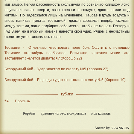
миг замер. Лёгкая рассеянность скользнула по сознанию: слишком ясно
ощущался запах смерти, звон тревоги в воздухе, дрожь земли под
когтями. Но задержался лишь на мгновение. Набрав в грудь воздуха и
вновь напитав чувства теомагией, дракон сорвался вперёд, скользя
между тенями, ловко подбирая себе место - чтобы не мешать Гектору и
Гуд Вину, но в нужный момент нанести свой удар. Рядом с несчастным
скелетом уже становилось тесно.
Теомагия - Отчетливо чувствовать поле боя. Ощутить с помощью
Теомагии что-нибудь необычное. Возможно, источник магии что
заставляет скелетов двигаться? (Хорошо 22)
Безоружный бой - Удар хвостом по скелету №5 (Хорошо 27)
Безоружный бой - Еще один удар хвостом по скелету №5 (Хорошо 10)
кубики
+2
Профиль
Корабль — драконье логово, а сокровища — моя команда.
Аватар by GRANREIN