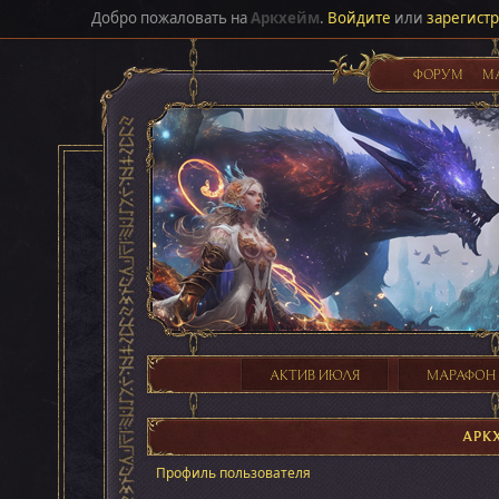
Добро пожаловать на
Аркхейм
.
Войдите
или
зарегист
ФОРУМ
М
АКТИВ ИЮЛЯ
МАРАФОН
АРК
Профиль пользователя