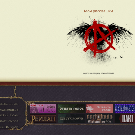
Мои рисовашки
картинка сверху кликабельна
оживешь до
олагаешь, в
ости? Если
подписывал
е, и, если
сдвинули до