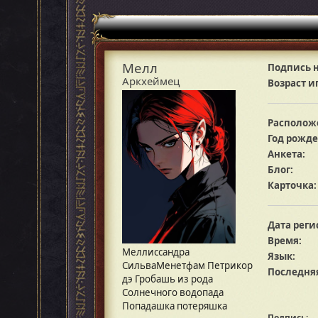
Мелл
Подпись н
Аркхеймец
Возраст и
Располож
Год рожде
Анкета:
Блог:
Карточка:
Дата реги
Время:
Меллиссандра
Язык:
СильваМенетфам Петрикор
Последняя
дэ Гробашь из рода
Солнечного водопада
Попадашка потеряшка
Подпись: