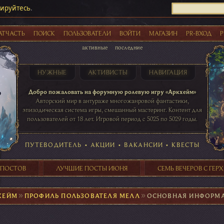
рируйтесь
.
АТЧАСТЬ
ПОИСК
ПОЛЬЗОВАТЕЛИ
ВОЙТИ
МАГАЗИН
PR-ВХОД
Р
активные
последние
НУЖНЫЕ
АКТИВИСТЫ
НАВИГАЦИЯ
Акции
Добро пожаловать на форумную ролевую игру «Аркхейм»
Авторский мир в антураже многожанровой фантастики,
эпизодическая система игры, смешанный мастеринг. Контент для
пользователей от 18 лет. Игровой период с 5025 по 5029 годы.
41 ПОСТОВ
31 ПОСТОВ
29 ПОСТОВ
24 ПОСТОВ
таблице игровой активности
ПУТЕВОДИТЕЛЬ
•
АКЦИИ
•
ВАКАНСИИ
•
КВЕСТЫ
 ПОСТОВ
ЛУЧШИЕ ПОСТЫ ИЮНЯ
СЕМЬ ВЕЧЕРОВ С ГЕР
ХЕЙМ
►
ПРОФИЛЬ ПОЛЬЗОВАТЕЛЯ МЕЛЛ
►
ОСНОВНАЯ ИНФОРМ