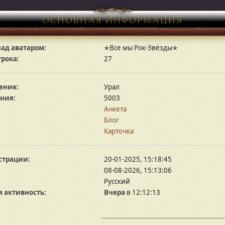
ОСНОВНАЯ ИНФОРМАЦИЯ
ад аватаром:
✭Все мы Рок-Звёзды✭
грока:
27
ение:
Урал
ния:
5003
Анкета
Блог
Карточка
страции:
20-01-2025, 15:18:45
08-08-2026, 15:13:06
Русский
 активность:
Вчера
в 12:12:13