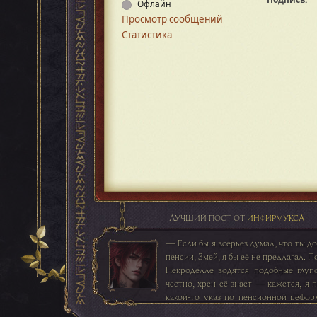
Офлайн
Просмотр сообщений
Статистика
ЛУЧШИЙ ПОСТ ОТ
ИНФИРМУКСА
— Если бы я всерьез думал, что ты д
пенсии, Змей, я бы её не предлагал. П
Некроделле водятся подобные глуп
честно, хрен её знает — кажется, я 
какой-то указ по пенсионной реформ
память не изменяет, возраст выхода 