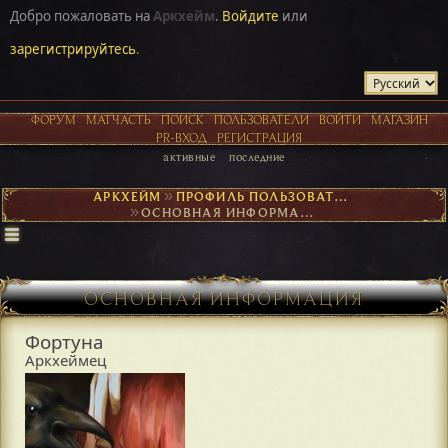
Добро пожаловать на
Аркхейм
.
Войдите
или
зарегистрируйтесь
.
ФОРУМ
МАТЧАСТЬ
ПОИСК
ПОЛЬЗОВАТЕЛИ
ВОЙТИ
МАГАЗИН
PR-ВХОД
РЕГИСТРАЦИЯ
активные
последние
АРКХЕЙМ
►
ПРОФИЛЬ ПОЛЬЗОВАТЕЛЯ ФОРТУНА
►
ОСНОВНАЯ ИНФОРМАЦИЯ
ОСНОВНАЯ ИНФОРМАЦИЯ
Фортуна
Аркхеймец