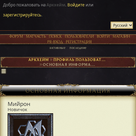
Добро пожаловать на
Аркхейм
.
Войдите
или
зарегистрируйтесь
.
ФОРУМ
МАТЧАСТЬ
ПОИСК
ПОЛЬЗОВАТЕЛИ
ВОЙТИ
МАГАЗИН
PR-ВХОД
РЕГИСТРАЦИЯ
активные
последние
АРКХЕЙМ
►
ПРОФИЛЬ ПОЛЬЗОВАТЕЛЯ МИЙРОН
►
ОСНОВНАЯ ИНФОРМАЦИЯ
ОСНОВНАЯ ИНФОРМАЦИЯ
Мийрон
Новичок