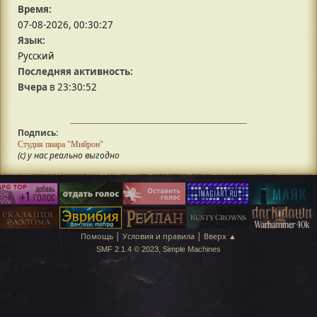
Время:
07-08-2026, 00:30:27
Язык:
Русский
Последняя активность:
Вчера
в 23:30:52
Подпись:
Студия пиара "Мийрон"
(с) у нас реально выгодно
|
|
Помощь
Условия и правила
Вверх ▲
,
SMF 2.1.4 © 2023
Simple Machines