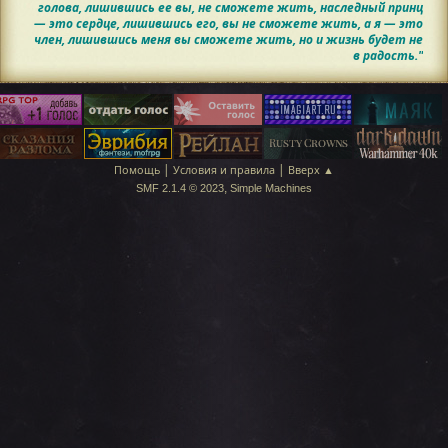
голова, лишившись ее вы, не сможете жить, наследный принц
— это сердце, лишившись его, вы не сможете жить, а я — это
член, лишившись меня вы сможете жить, но и жизнь будет не
в радость."
|
|
Помощь
Условия и правила
Вверх ▲
,
SMF 2.1.4 © 2023
Simple Machines