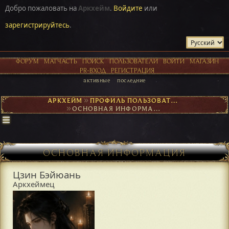
Добро пожаловать на
Аркхейм
.
Войдите
или
зарегистрируйтесь
.
ФОРУМ
МАТЧАСТЬ
ПОИСК
ПОЛЬЗОВАТЕЛИ
ВОЙТИ
МАГАЗИН
PR-ВХОД
РЕГИСТРАЦИЯ
активные
последние
АРКХЕЙМ
►
ПРОФИЛЬ ПОЛЬЗОВАТЕЛЯ ЦЗИН БЭЙЮАНЬ
►
ОСНОВНАЯ ИНФОРМАЦИЯ
ОСНОВНАЯ ИНФОРМАЦИЯ
Цзин Бэйюань
Аркхеймец