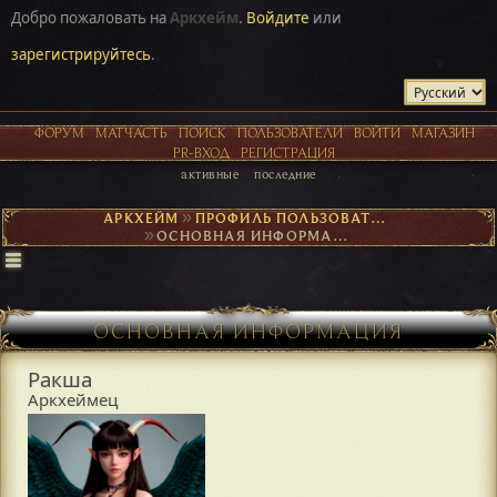
Добро пожаловать на
Аркхейм
.
Войдите
или
зарегистрируйтесь
.
ФОРУМ
МАТЧАСТЬ
ПОИСК
ПОЛЬЗОВАТЕЛИ
ВОЙТИ
МАГАЗИН
PR-ВХОД
РЕГИСТРАЦИЯ
активные
последние
АРКХЕЙМ
►
ПРОФИЛЬ ПОЛЬЗОВАТЕЛЯ РАКША
►
ОСНОВНАЯ ИНФОРМАЦИЯ
ОСНОВНАЯ ИНФОРМАЦИЯ
Ракша
Аркхеймец