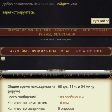
Добро пожаловать на
Аркхейм
.
Войдите
или
зарегистрируйтесь
.
ФОРУМ
МАТЧАСТЬ
ПОИСК
ПОЛЬЗОВАТЕЛИ
ВОЙТИ
МАГАЗИН
PR-ВХОД
РЕГИСТРАЦИЯ
активные
последние
АРКХЕЙМ
►
ПРОФИЛЬ ПОЛЬЗОВАТЕЛЯ СОНАТА
►
СТАТИСТИКА
ОБЩАЯ ИНФОРМАЦИЯ - СОНАТА
Общее время нахождения на
68 дн., 11 ч. и 54 минут
форуме
Всего сообщений
109 сообщений
Количество начатых тем
16 тем
Количество созданных
0 опросов