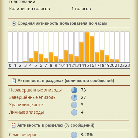
голосований
Количество голосов
1 голосов
Средняя активность пользователя по часам
0
1
2
3
4
5
6
7
8
9
10
11
12
13
14
15
16
17
18
19
20
21
22
23
Активность в разделах (количество сообщений)
Незавершённые эпизоды
73
Завершённые эпизоды
27
Хранилище анкет
5
Личные эпизоды
4
Активность в разделах (% сообщений)
Семь вечеров с…
3.28%