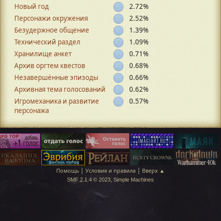
Новый год
2.72%
Персонажи окружения
2.52%
Безудержное общение
1.39%
Технический раздел
1.09%
Хранилище анкет
0.71%
Архив оргтем квестов
0.68%
Незавершённые эпизоды
0.66%
Архивная тема голосований
0.62%
Игромеханика и развитие
0.57%
персонажа
|
|
Помощь
Условия и правила
Вверх ▲
,
SMF 2.1.4 © 2023
Simple Machines