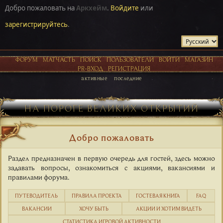
Добро пожаловать на
Аркхейм
.
Войдите
или
зарегистрируйтесь
.
ФОРУМ
МАТЧАСТЬ
ПОИСК
ПОЛЬЗОВАТЕЛИ
ВОЙТИ
МАГАЗИН
PR-ВХОД
РЕГИСТРАЦИЯ
активные
последние
НА ПОРОГЕ ВЕЛИКИХ ОТКРЫТИЙ
Добро пожаловать
Раздел предназначен в первую очередь для гостей, здесь можно
задавать вопросы, ознакомиться с акциями, вакансиями и
правилами форума.
ПУТЕВОДИТЕЛЬ
ПРАВИЛА ПРОЕКТА
ГОСТЕВАЯ КНИГА
FAQ
ВАКАНСИИ
ХОЧУ БЫТЬ
АКЦИИ И ХОТИМ ВИДЕТЬ
СТАТИСТИКА ИГРОВОЙ АКТИВНОСТИ