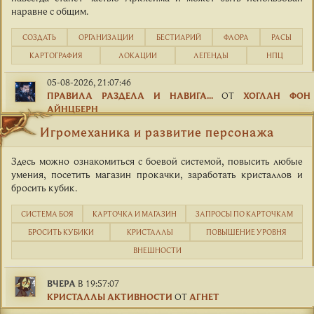
наравне с общим.
СОЗДАТЬ
ОРГАНИЗАЦИИ
БЕСТИАРИЙ
ФЛОРА
РАСЫ
КАРТОГРАФИЯ
ЛОКАЦИИ
ЛЕГЕНДЫ
НПЦ
05-08-2026, 21:07:46
ПРАВИЛА РАЗДЕЛА И НАВИГА...
ОТ
ХОГЛАН ФОН
АЙНЦБЕРН
Игромеханика и развитие персонажа
Здесь можно ознакомиться с боевой системой, повысить любые
умения, посетить магазин прокачки, заработать кристаллов и
бросить кубик.
СИСТЕМА БОЯ
КАРТОЧКА И МАГАЗИН
ЗАПРОСЫ ПО КАРТОЧКАМ
БРОСИТЬ КУБИКИ
КРИСТАЛЛЫ
ПОВЫШЕНИЕ УРОВНЯ
ВНЕШНОСТИ
ВЧЕРА
В 19:57:07
КРИСТАЛЛЫ АКТИВНОСТИ
ОТ
АГНЕТ