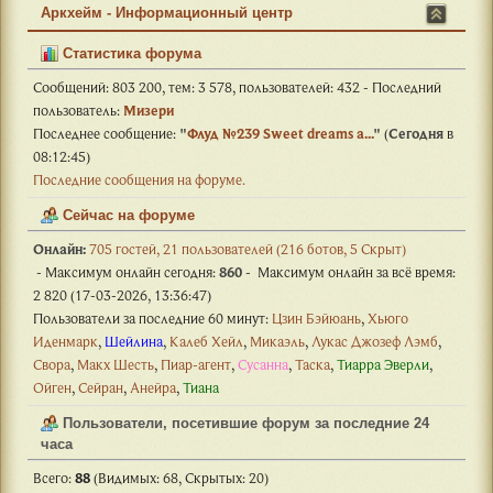
Аркхейм - Информационный центр
Статистика форума
Сообщений: 803 200, тем: 3 578, пользователей: 432 - Последний
пользователь:
Mизери
Последнее сообщение:
"
Флуд №239 Sweet dreams a...
"
(
Сегодня
в
08:12:45)
Последние сообщения на форуме.
Сейчас на форуме
Онлайн:
705 гостей, 21 пользователей (216 ботов, 5 Скрыт)
- Максимум онлайн сегодня:
860
- Максимум онлайн за всё время:
2 820 (17-03-2026, 13:36:47)
Пользователи за последние 60 минут:
Цзин Бэйюань
,
Хьюго
Иденмарк
,
Шейлина
,
Калеб Хейл
,
Микаэль
,
Лукас Джозеф Лэмб
,
Свора
,
Макх Шесть
,
Пиар-агент
,
Сусанна
,
Таска
,
Тиарра Эверли
,
Ойген
,
Сейран
,
Анейра
,
Тиана
Пользователи, посетившие форум за последние 24
часа
Всего:
88
(Видимых: 68, Скрытых: 20)