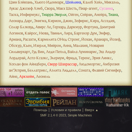
Цзин Бэйюань
,
Хьюго Иденмарк
,
Шейлина
,
Калеб Хейл
,
Микаэль
,
Лукас Джозеф Лэмб
,
Свора
,
Макх Шесть
,
Пиар-агент
,
Сусанна
,
Таска
,
Инфирмукс
,
Тиарра Эверли
,
Ойген
,
Сейран
,
Анейра
,
Тиана
,
Леонард Дарг
,
Энигма
,
Кирион
,
Джин
,
Зефирис
,
Кира
,
Асседия
,
Солар Блэквуд
,
Авирс Ле
,
Герхард Даркмур
,
Фортуна
,
Дмитрий
Логинов
,
Кайрос
,
Нюва
,
Твиньч
,
Лира
,
Баргенэр Дум
,
Энфир
,
Ариана
,
Расахти
,
Кармелита ОНед Стронг
,
Йохан
,
Аранарх
,
Йозеф
,
Обскур
,
Кьен
,
Изерли
,
Мийрон
,
Анна
,
Малахия
,
Новария
Сильверхарт
,
Гуд Вин
,
Леди Пепла
,
Вайла Луминарис
,
Эш Андер
Лордерай
,
Аспэ Ксаэкс
,
Элериум
,
Фрида
,
Теренс
,
Эрия Линкс
,
Хоглан фон Айнцберн
,
Сверр Шахрассар
,
Людомортис
,
Амброзия
ан’Эсприя
,
Беллатрикс
,
Аэлита Лидделл
,
Соната
,
Флавий Сигнифер
,
Айне
,
Аркхейм
,
Леонель
|
|
Помощь
Условия и правила
Вверх ▲
,
SMF 2.1.4 © 2023
Simple Machines