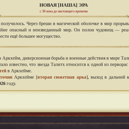
НОВАЯ [НАША] ЭРА
с 36 века до настоящего времени
 получилось. Через бреши в магической оболочке в мир прорыв
айне опасный и неизведанный мир. Он полон чудовищ — реал
ести ещё большее могущество.
Аркхейм, диверсионная борьба и военные действия в мире Тали
ало известно, что звезда Талитх относится к одной из первора
тей
в Аркхейме.
оточин
Аркхейме [
вторая сюжетная арка
], выход в дальний 
026
году.