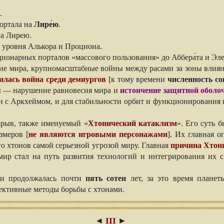
.
ортала на
Лире́ю
.
а Лирею.
 уровня Алькора и Проциона.
ионарных порталов «массового пользования» до Аббера́та и Эле
е мира, крупномасштабные войны между расами за зоны влияни
илась война среди демиургов
[к тому времени
численность со
ы — нарушение равновесия мира и
истончение защитной оболо
ан с Аркхеймом, и для стабильности орбит и функционирования
рыв, также именуемый «
Хтонический катаклизм
». Его суть 
змеров [
не являются игровыми персонажами
]. Их главная 
о хтонов самой серьезной угрозой миру. Главная
причина Хтон
мир стал на путь развития технологий и интегрирования их 
и продолжалась почти
пять сотен
лет, за это время плане
ективные методы борьбы с хтонами.
◄
III
►