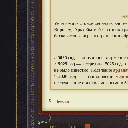
Уничтожить хтонов окончательно не
Впрочем, Аркхейм и без хтонов кр
безжалостные игры в стремлении обр
⠀
⠀
>
5025 год
— иномирное вторжение в 
>
5025 год
— в середине 5025 года ст
не было известно. Появление
ардана
>
5026 год
— возникновение
черв
исследование стали возможными в
5
0
Профиль
ВВЕРХ
СТРАНИЦЫ
1