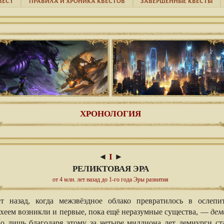
ВЕСТ
ПРАВИЛА И ХРОНИКА КВЕСТОВ
ЗАВЕРШЕННЫЕ КВЕСТЫ
ХРОНОЛОГИЯ
◄
I
►
РЕЛИКТОВАЯ ЭРА
от 4 млн. лет назад до 1-го года Эры развития
т назад, когда межзвёздное облако превратилось в ослепи
рхеем возникли и первые, пока ещё неразумные существа, —
дем
но лишь благодаря этому за четыре миллиона лет демиурги с