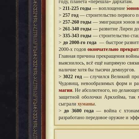
году, планета «перешла» дархатам.
>
211-225 годы
— воплощение
э́онов
>
257 год
— строительство первого п
>
257-260 годы
— эмиграция эонов н
>
261-340 годы
— развитие Лиреи до
>
335-343 годы
— строительство стац
>
до 2000-го года
— быстрое развити
2000-х годов
окончательно прекрат
Главная причина прекращения войн
выяснилось, всё ещё напрямую связ
наличие хотя бы тысячи демиургов.
>
3022 год
— случился Великий про
Чудовищ, невообразимых форм и ра
магии
. Не абсолютного, но делающег
защитной оболочки Аркхейма, так 
сыграли
хуманы
.
>
до 3600 года
— война с хтонам
разработано передовое оружие и эфф