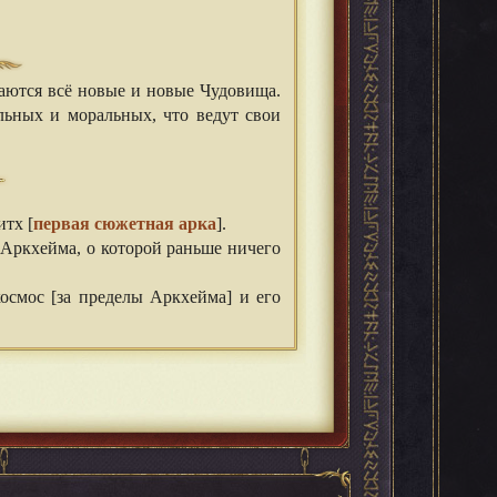
аются всё новые и новые Чудовища.
ьных и моральных, что ведут свои
тх [
первая сюжетная арка
].
с Аркхейма, о которой раньше ничего
космос [за пределы Аркхейма] и его