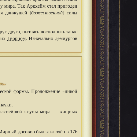
ку мира. Так Аркхейм стал пригоден
ия движущей [
божественной
] силы
уг друга, пытаясь восполнить запас
них
Творцом
. Изначально демиургов
ческой формы. Продолжение «дикой
науки.
 опаснейшей фауны мира — хищных
 Мирный договор был заключён в 176