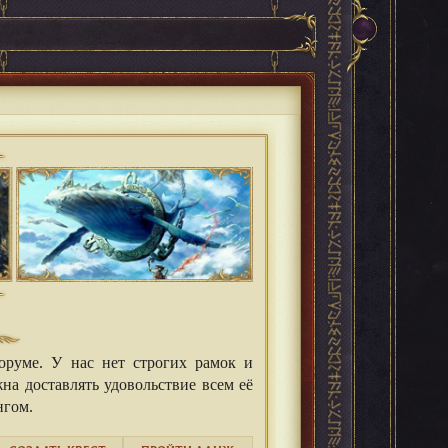
оруме. У нас нет строгих рамок и
на доставлять удовольствие всем её
нгом.