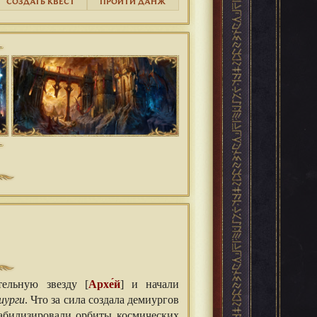
СОЗДАТЬ КВЕСТ
ПРОЙТИ ДАНЖ
тельную звезду [
Архе́й
] и начали
иурги
. Что за сила создала демиургов
табилизировали орбиты космических