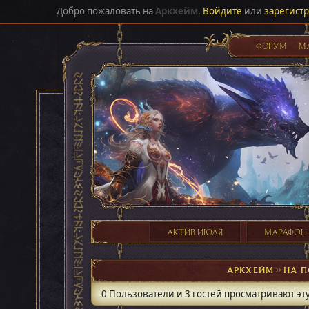
Добро пожаловать на
Аркхейм
.
Войдите
или
зарегист
ФОРУМ
М
АКТИВ ИЮЛЯ
МАРАФОН
АРКХЕЙМ
►
НА П
0 Пользователи и 3 гостей просматривают эту