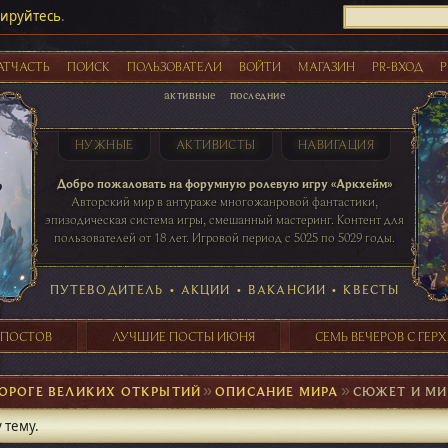
рируйтесь
.
АТЧАСТЬ
ПОИСК
ПОЛЬЗОВАТЕЛИ
ВОЙТИ
МАГАЗИН
PR-ВХОД
Р
активные
последние
НУЖНЫЕ
АКТИВИСТЫ
НАВИГАЦИЯ
Акции
Добро пожаловать на форумную ролевую игру «Аркхейм»
Авторский мир в антураже многожанровой фантастики,
эпизодическая система игры, смешанный мастеринг. Контент для
пользователей от 18 лет. Игровой период с 5025 по 5029 годы.
41 ПОСТОВ
31 ПОСТОВ
29 ПОСТОВ
24 ПОСТОВ
таблице игровой активности
ПУТЕВОДИТЕЛЬ
•
АКЦИИ
•
ВАКАНСИИ
•
КВЕСТЫ
 ПОСТОВ
ЛУЧШИЕ ПОСТЫ ИЮНЯ
СЕМЬ ВЕЧЕРОВ С ГЕР
ОРОГЕ ВЕЛИКИХ ОТКРЫТИЙ
►
ОПИСАНИЕ МИРА
►
СЮЖЕТ И МИ
 тему.