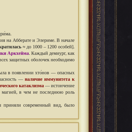
ри́ма.
я на Абберате и Элериме. В начале
кратилась
≈ до 1000 – 1200 особей].
чки Аркхейма
. Каждый демиург, как
 всех защитных оболочек необходимо
была в появлении хто́нов — опасных
опасность —
наличие иммунитета к
ического катаклизма
— истончение
с магией, в чем не последнюю роль
ты приняли современный вид, было