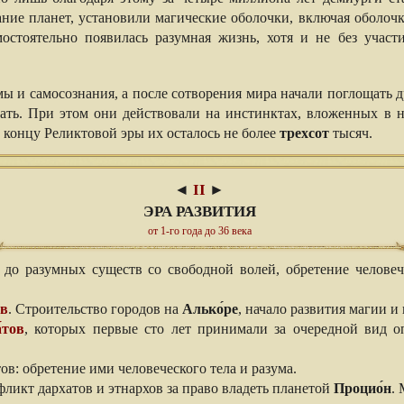
ание планет, установили магические оболочки, включая оболоч
мостоятельно появилась разумная жизнь, хотя и не без участ
 и самосознания, а после сотворения мира начали поглощать др
ть. При этом они действовали на инстинктах, вложенных в 
к концу Реликтовой эры их осталось не более
трехсот
тысяч.
◄
II
►
ЭРА РАЗВИТИЯ
от 1-го года до 36 века
о разумных существ со свободной волей, обретение челове
ов
. Строительство городов на
Алько́ре
, начало развития магии и 
́тов
, которых первые сто лет принимали за очередной вид
: обретение ими человеческого тела и разума.
икт дархатов и этнархов за право владеть планетой
Процио́н
.