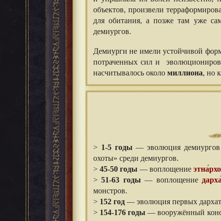
объектов, произвели терраформиров
для обитания, а позже там уже са
демиургов.
Демиурги не имели устойчивой формы
потраченных сил и эволюционирова
насчитывалось около
миллиона
, но 
>
1-5 годы
— эволюция демиургов д
охоты» среди демиургов.
>
45-50 годы
— воплощение
этна́рх
>
51-63 годы
— воплощение
дарха
монстров.
>
152 год
— эволюция первых дархатов
>
154-176 годы
— вооружённый конфл