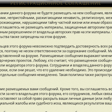
РЕГИСТРАЦИОННОЕ СОГЛАШЕНИЕ
овании данного форума не будете размещать на нем сообщения, я
ыми, непристойными, разжигающими ненависть, религиозную, ме
 угрожающими, нарушающими тайну частной жизни или иным обра
соглашаетесь не размещать материалы, защищенные авторским пра
нным разрешением от владельца авторских прав на эти материалы.
льства также запрещены на этом форуме.
ельцев этого форума невозможно подтвердить достоверность всех 
ся, поэтому не несем ответственности за содержание сообщений. М
дставленной на форуме. Размещаемые сообщения выражают мнение 
 дочерних проектов. Любому, кто считает, что размещенное сообщ
и модератора этого форума. Сотрудники и владелец данного форум
оки, если они решат, что его удаление необходимо. Это происходи
 отдельные сообщения немедленно. Такая политика также распрост
ние размещаемых вами сообщений. Кроме того, вы соглашаетесь 
сти за него владельцев этого форума, его сотрудников, любых связ
 оставляют за собой право раскрыть ваши личные данные (или люб
циальной жалобы или судебного иска, являющихся результатом ваш