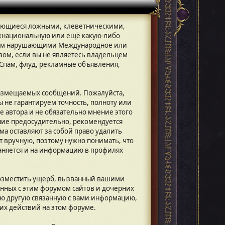
вляющиеся ложными, клеветническими,
жнациональную или ещё какую-либо
зом нарушающими Международное или
вом, если вы не являетесь владельцем
 Спам, флуд, рекламные объявления,
размещаемых сообщений. Пожалуйста,
ы не гарантируем точность, полноту или
автора и не обязательно мнение этого
ение предосудительно, рекомендуется
а оставляют за собой право удалить
т вручную, поэтому нужно понимать, что
раняется и на информацию в профилях
возместить ущерб, вызванный вашими
анных с этим форумом сайтов и дочерних
ую другую связанную с вами информацию,
их действий на этом форуме.