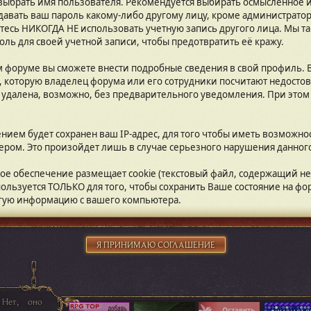
 выбрать имя пользователя. Рекомендуется выбирать осмысленное и
давать ваш пароль какому-либо другому лицу, кроме администратор
етесь НИКОГДА НЕ использовать учетную запись другого лица. Мы
ль для своей учетной записи, чтобы предотвратить её кражу.
м форуме вы сможете внести подробные сведения в свой профиль. 
 которую владелец форума или его сотрудники посчитают недост
удалена, возможно, без предварительного уведомления. При этом
ием будет сохранен ваш IP-адрес, для того чтобы иметь возможнос
ером. Это произойдет лишь в случае серьезного нарушения данног
ное обеспечение размещает cookie (текстовый файл, содержащий 
пользуется ТОЛЬКО для того, чтобы сохранить Ваше состояние на ф
угую информацию с вашего компьютера.
 Нет, оно