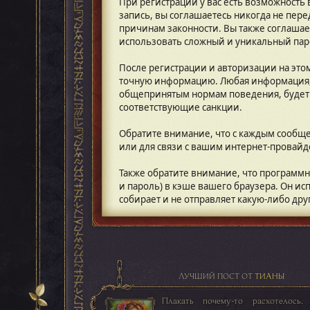
При регистрации у вас есть возможность
запись, вы соглашаетесь никогда не пере
причинам законности. Вы также соглаша
использовать сложный и уникальный паро
После регистрации и авторизации на это
точную информацию. Любая информация,
общепринятым нормам поведения, будет 
соответствующие санкции.
Обратите внимание, что с каждым сообщен
или для связи с вашим интернет-провайд
Также обратите внимание, что программ
и пароль) в кэше вашего браузера. Он ис
собирает и не отправляет какую-либо др
ЛУЧШИЙ ПОСТ ОТ
ТИАНЫ
Плакать почему-то расхотелось.