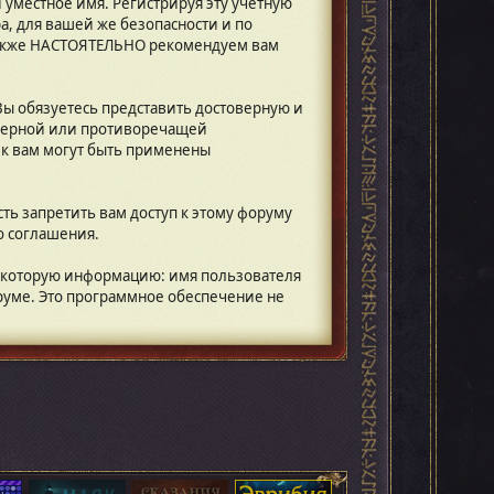
 уместное имя. Регистрируя эту учетную
а, для вашей же безопасности и по
 также НАСТОЯТЕЛЬНО рекомендуем вам
Вы обязуетесь представить достоверную и
оверной или противоречащей
 к вам могут быть применены
ть запретить вам доступ к этому форуму
о соглашения.
некоторую информацию: имя пользователя
оруме. Это программное обеспечение не