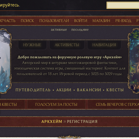
рируйтесь
.
АТЧАСТЬ
ПОИСК
ПОЛЬЗОВАТЕЛИ
ВОЙТИ
МАГАЗИН
PR-ВХОД
Р
активные
последние
НУЖНЫЕ
АКТИВИСТЫ
НАВИГАЦИЯ
Акции
Добро пожаловать на форумную ролевую игру «Аркхейм»
Авторский мир в антураже многожанровой фантастики,
эпизодическая система игры, смешанный мастеринг. Контент для
пользователей от 18 лет. Игровой период с 5025 по 5029 годы.
41 ПОСТОВ
31 ПОСТОВ
29 ПОСТОВ
24 ПОСТОВ
таблице игровой активности
ПУТЕВОДИТЕЛЬ
•
АКЦИИ
•
ВАКАНСИИ
•
КВЕСТЫ
В КВЕСТЫ
ГОЛОСУЕМ ЗА ПОСТЫ
СЕМЬ ВЕЧЕРОВ С ГЕР
АРКХЕЙМ
►
РЕГИСТРАЦИЯ