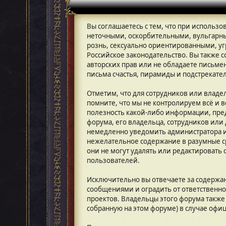
Вы соглашаетесь с тем, что при использ
неточными, оскорбительными, вульгарн
рознь, сексуально ориентированными,
Российское законодательство. Вы также 
авторских прав или не обладаете письме
письма счастья, пирамиды и подстрекате
Отметим, что для сотрудников или влад
помните, что мы не контролируем всё и в
полезность какой-либо информации, пре
форума, его владельца, сотрудников или
немедленно уведомить администратора ил
нежелательное содержание в разумные ср
они не могут удалять или редактировать
пользователей.
Исключительно вы отвечаете за содержа
сообщениями и оградить от ответственно
проектов. Владельцы этого форума также
собранную на этом форуме) в случае офи