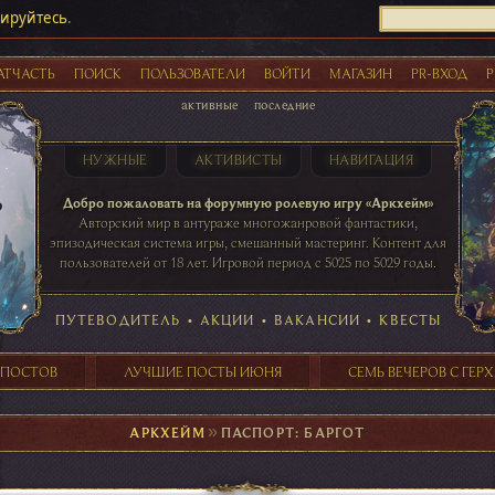
рируйтесь
.
АТЧАСТЬ
ПОИСК
ПОЛЬЗОВАТЕЛИ
ВОЙТИ
МАГАЗИН
PR-ВХОД
Р
активные
последние
НУЖНЫЕ
АКТИВИСТЫ
НАВИГАЦИЯ
Акции
Добро пожаловать на форумную ролевую игру «Аркхейм»
Авторский мир в антураже многожанровой фантастики,
эпизодическая система игры, смешанный мастеринг. Контент для
пользователей от 18 лет. Игровой период с 5025 по 5029 годы.
41 ПОСТОВ
31 ПОСТОВ
29 ПОСТОВ
24 ПОСТОВ
таблице игровой активности
ПУТЕВОДИТЕЛЬ
•
АКЦИИ
•
ВАКАНСИИ
•
КВЕСТЫ
 ПОСТОВ
ЛУЧШИЕ ПОСТЫ ИЮНЯ
СЕМЬ ВЕЧЕРОВ С ГЕР
АРКХЕЙМ
►
ПАСПОРТ: БАРГОТ