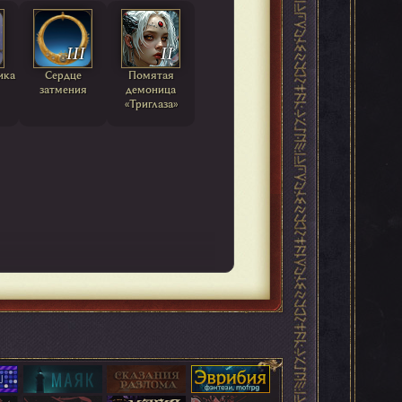
III
II
ика
Сердце
Помятая
затмения
демоница
«Триглаза»