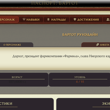
ПАСПОРТ: БАРГОТ
ЕРСОНАЖ
НАВЫКИ
НАГРАДЫ
ДОСТИЖЕНИЯ
БАРГОТ РУНЭДАЙН
О ПЕРСОНАЖЕ
АНКЕТА
Дархат, президент фармкомпании «Фармила», глава Ниорского кар
ВОЗРАСТ
УРОВЕНЬ
227 (4800 г.)
6 / VI
СТИКИ
ЭКИ