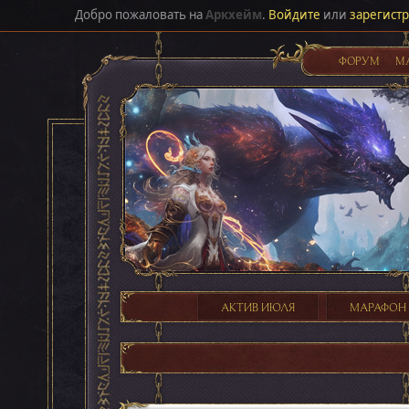
Добро пожаловать на
Аркхейм
.
Войдите
или
зарегист
ФОРУМ
М
АКТИВ ИЮЛЯ
МАРАФОН