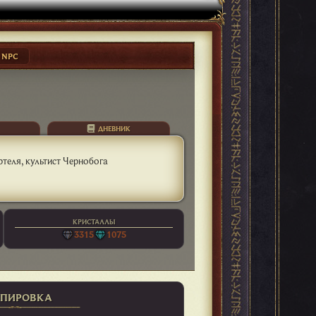
NPC
ДНЕВНИК
теля, культист Чернобога
КРИСТАЛЛЫ
3315
1075
ПИРОВКА