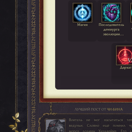
Магия
Последователь
демиурга
эволюции
Камальдуллы
V
Дархат
ЛУЧШИЙ ПОСТ ОТ
ЧИ-БИНА
Воитель не мог насытиться те
ведуньи. Словно ещё помнил ч
мороз долины Хельхейма. Его 