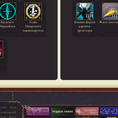
III
III
Культист
Глава
Боевая форма
Жало охотн
Чернобога
Ниорского
дархата-
наркокартеля
аргатоэра
I
плом тела
удовищный
душа была