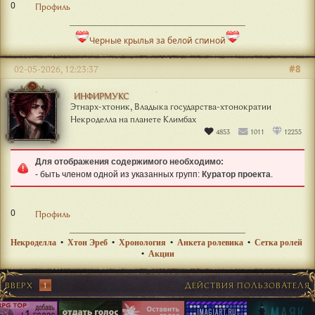
0
Профиль
Черные крылья за белой спиной
#8
02-05-2026, 12:23:37
ИНФИРМУКС
Этнарх-хтоник, Владыка государства-хтонократии
Некроделла на планете Климбах
4853
1011
12255
Для отображения содержимого необходимо:
- быть членом одной из указанных групп:
Куратор проекта
.
0
Профиль
Некроделла
•
Хтон Эреб
•
Хронология
•
Анкета ролевика
•
Сетка ролей
•
Акции
ВВЕРХ
1
ДЕЙСТВИЯ ПОЛЬЗОВАТЕЛЯ