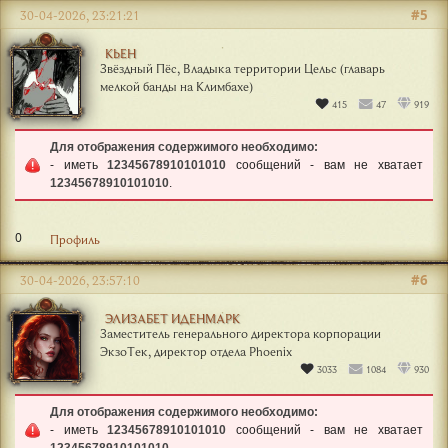
#5
30-04-2026, 23:21:21
КЬЕН
Звёздный Пёс, Владыка территории Цельс (главарь
мелкой банды на Климбахе)
415
47
919
Для отображения содержимого необходимо:
- иметь
12345678910101010
сообщений - вам не хватает
12345678910101010
.
0
Профиль
#6
30-04-2026, 23:57:10
ЭЛИЗАБЕТ ИДЕНМАРК
Заместитель генерального директора корпорации
ЭкзоТек, директор отдела Phoenix
3033
1084
930
Для отображения содержимого необходимо:
- иметь
12345678910101010
сообщений - вам не хватает
12345678910101010
.