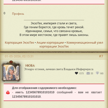
0
Профиль
ЭкзоТек, империя стали и света,
Где гении борются, где кровь течет рекой.
Иденмарки, семья, что связана кровью,
В этом мире жестоком, где правят лишь законы.
Корпорация ЭкзоТек
•
Акции корпорации
•
Коммуникационный узел
корпорации ЭкзоТек
#7
01-05-2026, 02:13:31
НЮВА
Этнарх-хтэния, личная свита Владыки Инфирмукса
1373
33
185
Для отображения содержимого необходимо:
- иметь
12345678910101010
сообщений - вам не хватает
12345678910101010
.