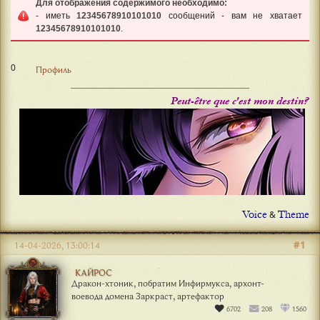
Для отображения содержимого необходимо:
- иметь
12345678910101010
сообщений - вам не хватает
12345678910101010
.
0
Профиль
Peut-être que c'est mon destin?
Voice
Theme
&
#1
14-04-2026, 13:00:14
КАЙРОС
Дракон-хтоник, побратим Инфирмукса, архонт-
воевода домена Заркраст, артефактор
6702
208
1560