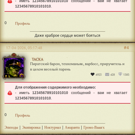
- иметь
12345678910101010
сообщений - вам не хватает
12345678910101010
.
0
Профиль
Даже храброе сердце может бояться
#4
17-04-2026, 05:17:48
ТАСКА
Пиратский барон, техноманьяк, варбосс, приручитель и
в целом веселый парень
4923
428
1585
Для отображения содержимого необходимо:
- иметь
12345678910101010
сообщений - вам не хватает
12345678910101010
.
0
Профиль
|
|
|
|
Эпизоды
Экипировка
Ноктурнал
Амаранта
Громо-Вааагх