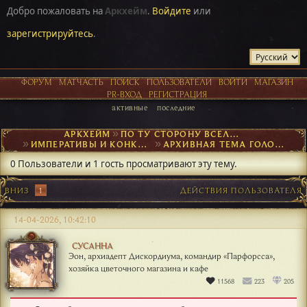
Добро пожаловать на
Аркхейм
.
Войдите
или
зарегистрируйтесь
.
ФОРУМ
МАТЧАСТЬ
ПОИСК
ПОЛЬЗОВАТЕЛИ
ВОЙТИ
МАГАЗИН
PR-ВХОД
РЕГИСТРАЦИЯ
активные
последние
АРКХЕЙМ
►
ПО ТУ СТОРОНУ ВСЕЛЕННОЙ
►
ИМПЕРАТИВЫ И КОНКУРСЫ
►
АРХИВНАЯ ТЕМА ГОЛОСОВАНИЙ
►
СЕМЬ ВЕЧЕРОВ С...
0 Пользователи и 1 гость просматривают эту тему.
ВНИЗ
1
ДЕЙСТВИЯ ПОЛЬЗОВАТЕЛЯ
14-04-2026, 10:42:10
СУСАННА
Эон, архиадепт Дискордиума, командир «Парфорсса»,
хозяйка цветочного магазина и кафе
11568
223
205