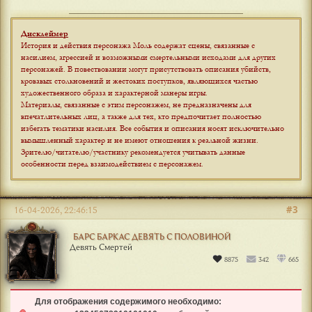
Дисклеймер
История и действия персонажа Моль содержат сцены, связанные с
насилием, агрессией и возможными смертельными исходами для других
персонажей. В повествовании могут присутствовать описания убийств,
кровавых столкновений и жестоких поступков, являющихся частью
художественного образа и характерной манеры игры.
Материалы, связанные с этим персонажем, не предназначены для
впечатлительных лиц, а также для тех, кто предпочитает полностью
избегать тематики насилия. Все события и описания носят исключительно
вымышленный характер и не имеют отношения к реальной жизни.
Зрителю/читателю/участнику рекомендуется учитывать данные
особенности перед взаимодействием с персонажем
.
#3
16-04-2026, 22:46:15
БАРС БАРКАС ДЕВЯТЬ С ПОЛОВИНОЙ
Девять Смертей
8875
342
665
Для отображения содержимого необходимо: