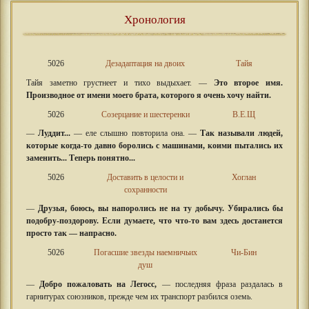
Хронология
5026
Дезадаптация на двоих
Тайя
Тайя заметно грустнеет и тихо выдыхает. —
Это второе имя.
Производное от имени моего брата, которого я очень хочу найти.
5026
Созерцание и шестеренки
В.Е.Щ
—
Луддит...
— еле слышно повторила она. —
Так называли людей,
которые когда-то давно боролись с машинами, коими пытались их
заменить... Теперь понятно...
5026
Доставить в целости и
Хоглан
сохранности
—
Друзья, боюсь, вы напоролись не на ту добычу. Убирались бы
подобру-поздорову. Если думаете, что что-то вам здесь достанется
просто так — напрасно.
5026
Погасшие звезды наемничьих
Чи-Бин
душ
—
Добро пожаловать на Легосс,
— последняя фраза раздалась в
гарнитурах союзников, прежде чем их транспорт разбился оземь.