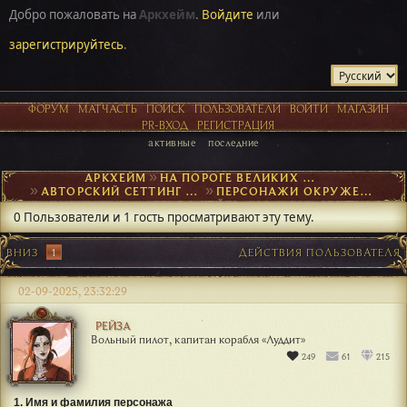
Добро пожаловать на
Аркхейм
.
Войдите
или
зарегистрируйтесь
.
ФОРУМ
МАТЧАСТЬ
ПОИСК
ПОЛЬЗОВАТЕЛИ
ВОЙТИ
МАГАЗИН
PR-ВХОД
РЕГИСТРАЦИЯ
активные
последние
АРКХЕЙМ
►
НА ПОРОГЕ ВЕЛИКИХ ОТКРЫТИЙ
►
АВТОРСКИЙ СЕТТИНГ И NPC
►
ПЕРСОНАЖИ ОКРУЖЕНИЯ
►
NPC АЙНЕ
0 Пользователи и 1 гость просматривают эту тему.
ВНИЗ
1
ДЕЙСТВИЯ ПОЛЬЗОВАТЕЛЯ
02-09-2025, 23:32:29
РЕЙЗА
Вольный пилот, капитан корабля «Луддит»
249
61
215
1. Имя и фамилия персонажа