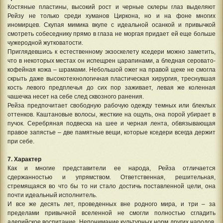
Костяные пластины, высокий рост и черные склеры глаз выделяют
Рейзу не только среди хуманов Циркона, но и на фоне многих
иномирцев. Скупая мимика вкупе с идеальной осанкой и привычкой
смотреть собеседнику прямо в глаза не моргая придает ей еще больше
чужеродной жутковатости.
Приглядевшись к естественному экзоскелету кседери можно заметить,
что в некоторых местах он испещрен царапинами, а бледная серовато-
кофейная кожа – шрамами. Небольшой ожег на правой щеке не смогла
скрыть даже высокотехнологичная пластическая хирургия, треснувшая
кость левого предплечья до сих пор заживает, левая же коленная
чашечка несет на себе след сквозного ранения.
Рейза предпочитает свободную рабочую одежду темных или блеклых
оттенков. Каштановые волосы, жесткие на ощупь, она порой убирает в
пучок. Серебряная подвеска на шее и черная лента, обвязывающая
правое запястье – две памятные вещи, которые кседери всегда держит
при себе.
7. Характер
Как и многие представители ее народа, Рейза отличается
сдержанностью и упрямством. Ответственная, решительная,
стремящаяся во что бы то ни стало достичь поставленной цели, она
почти идеальный исполнитель.
И все же десять лет, проведенных вне родного мира, и три – за
пределами привычной вселенной не смогли полностью сгладить
адерийское воспитание. Непонимание культурных норм других народов,