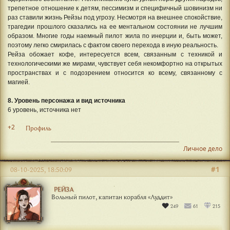
трепетное отношение к детям, пессимизм и специфичный шовинизм ни
раз ставили жизнь Рейзы под угрозу. Несмотря на внешнее спокойствие,
трагедии прошлого сказались на ее ментальном состоянии не лучшим
образом. Многие годы наемный пилот жила по инерции и, быть может,
поэтому легко смирилась с фактом своего перехода в иную реальность.
Рейза обожает кофе, интересуется всем, связанным с техникой и
технологическими же мирами, чувствует себя некомфортно на открытых
пространствах и с подозрением относится ко всему, связанному с
магией.
8. Уровень персонажа и вид источника
6 уровень, источника нет
+2
Профиль
Личное дело
#1
08-10-2025, 18:50:09
РЕЙЗА
Вольный пилот, капитан корабля «Луддит»
249
61
215