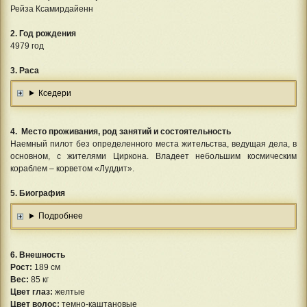
Рейза Ксамирдайенн
2. Год рождения
4979 год
3. Раса
Кседери
4. Место проживания, род занятий и состоятельность
Наемный пилот без определенного места жительства, ведущая дела, в
основном, с жителями Циркона. Владеет небольшим космическим
кораблем – корветом «Луддит».
5. Биография
Подробнее
6. Внешность
Рост:
189 см
Вес:
85 кг
Цвет глаз:
желтые
Цвет волос:
темно-каштановые