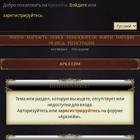
Добро пожаловать на
Аркхейм
.
Войдите
или
зарегистрируйтесь
.
ФОРУМ
МАТЧАСТЬ
ПОИСК
ПОЛЬЗОВАТЕЛИ
ВОЙТИ
МАГАЗИН
PR-ВХОД
РЕГИСТРАЦИЯ
активные
последние
АРКХЕЙМ
ВНИМАНИЕ!
Тема или раздел, которую вы ищете, отсутствует или
недоступна для входа.
Авторизуйтесь или
зарегистрируйтесь
на форуме
«Аркхейм».