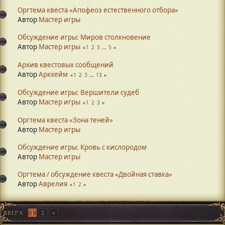
Оргтема квеста «Апофеоз естественного отбора»
Автор
Мастер игры
Обсуждение игры: Миров столкновение
Автор
Мастер игры
1
2
3
...
5
Архив квестовых сообщений
Автор
Аркхейм
1
2
3
...
13
Обсуждение игры: Вершители судеб
Автор
Мастер игры
1
2
3
Оргтема квеста «Зона теней»
Автор
Мастер игры
Обсуждение игры: Кровь с кислородом
Автор
Мастер игры
Оргтема / обсуждение квеста «Двойная ставка»
Автор
Аврелия
1
2
ВВЕРХ
1
2