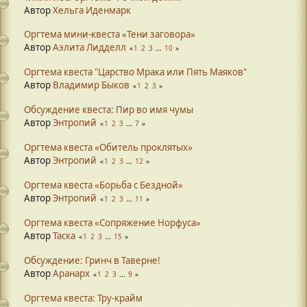
Автор
Хельга Иденмарк
Оргтема мини-квеста «Тени заговора»
Автор
Аэлита Лидделл
1
2
3
...
10
Оргтема квеста "Царство Мрака или Пять Маяков"
Автор
Владимир Быков
1
2
3
Обсуждение квеста: Пир во имя чумы
Автор
Энтропий
1
2
3
...
7
Оргтема квеста «Обитель проклятых»
Автор
Энтропий
1
2
3
...
12
Оргтема квеста «Борьба с Бездной»
Автор
Энтропий
1
2
3
...
11
Оргтема квеста «Сопряжение Норфуса»
Автор
Таска
1
2
3
...
15
Обсуждение: Гринч в Таверне!
Автор
Аранарх
1
2
3
...
9
Оргтема квеста: Тру-крайм