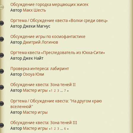
Обсуждение городка мерцающих жисек
Автор
Макх Шесть
Оргтема / Обсуждение квеста «Волки среди овец»
Автор Джеки Магнус
Обсуждение игры по космофантастике
Автор
Дмитрий Логинов
Оргтема квеста «Преследователь из Юкка-Сити»
Автор Джек Найт
Проверка интереса: лабиринт
Автор
Оэоуа Юяи
Обсуждение квеста: Зона теней II
Автор
Мастер игры
1
2
3
...
7
Оргтема / Обсуждение квеста: "На другом краю
вселенной"
Автор
Мастер игры
Обсуждение квеста: Зона теней III
Автор
Мастер игры
1
2
3
...
6