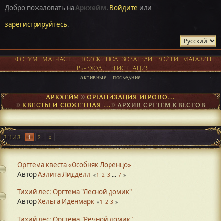
Добро пожаловать на
Аркхейм
.
Войдите
или
зарегистрируйтесь
.
ФОРУМ
МАТЧАСТЬ
ПОИСК
ПОЛЬЗОВАТЕЛИ
ВОЙТИ
МАГАЗИН
PR-ВХОД
РЕГИСТРАЦИЯ
активные
последние
АРКХЕЙМ
►
ОРГАНИЗАЦИЯ ИГРОВОГО ПРОЦЕССА
►
КВЕСТЫ И СЮЖЕТНАЯ ОСНОВА
►
АРХИВ ОРГТЕМ КВЕСТОВ
ВНИЗ
1
2
Оргтема квеста «Особняк Лоренцо»
Автор
Аэлита Лидделл
1
2
3
...
7
Тихий лес: Оргтема "Лесной домик"
Автор
Хельга Иденмарк
1
2
3
Тихий лес: Оргтема "Речной домик"