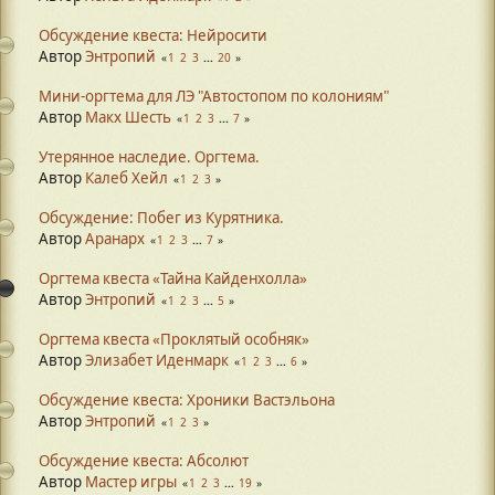
Обсуждение квеста: Нейросити
Автор
Энтропий
1
2
3
...
20
Мини-оргтема для ЛЭ "Автостопом по колониям"
Автор
Макх Шесть
1
2
3
...
7
Утерянное наследие. Оргтема.
Автор
Калеб Хейл
1
2
3
Обсуждение: Побег из Курятника.
Автор
Аранарх
1
2
3
...
7
Оргтема квеста «Тайна Кайденхолла»
Автор
Энтропий
1
2
3
...
5
Оргтема квеста «Проклятый особняк»
Автор
Элизабет Иденмарк
1
2
3
...
6
Обсуждение квеста: Хроники Вастэльона
Автор
Энтропий
1
2
3
Обсуждение квеста: Абсолют
Автор
Мастер игры
1
2
3
...
19