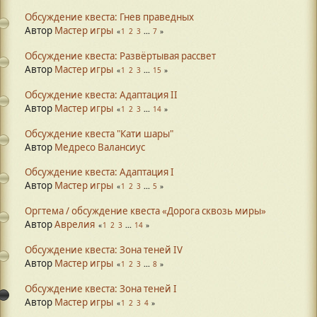
Обсуждение квеста: Гнев праведных
Автор
Мастер игры
1
2
3
...
7
Обсуждение квеста: Развёртывая рассвет
Автор
Мастер игры
1
2
3
...
15
Обсуждение квеста: Адаптация II
Автор
Мастер игры
1
2
3
...
14
Обсуждение квеста "Кати шары"
Автор
Медресо Валансиус
Обсуждение квеста: Адаптация I
Автор
Мастер игры
1
2
3
...
5
Оргтема / обсуждение квеста «Дорога сквозь миры»
Автор
Аврелия
1
2
3
...
14
Обсуждение квеста: Зона теней IV
Автор
Мастер игры
1
2
3
...
8
Обсуждение квеста: Зона теней I
Автор
Мастер игры
1
2
3
4