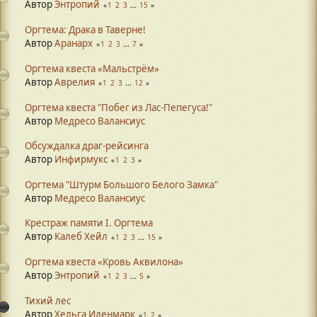
Автор
Энтропий
1
2
3
...
15
Оргтема: Драка в Таверне!
Автор
Аранарх
1
2
3
...
7
Оргтема квеста «Мальстрём»
Автор
Аврелия
1
2
3
...
12
Оргтема квеста "Побег из Лас-Пепегуса!"
Автор
Медресо Валансиус
Обсуждалка драг-рейсинга
Автор
Инфирмукс
1
2
3
Оргтема "Штурм Большого Белого Замка"
Автор
Медресо Валансиус
Крестраж памяти I. Оргтема
Автор
Калеб Хейл
1
2
3
...
15
Оргтема квеста «Кровь Аквилона»
Автор
Энтропий
1
2
3
...
5
Тихий лес
Автор
Хельга Иденмарк
1
2