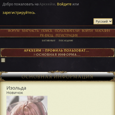
Добро пожаловать на
Аркхейм
.
Войдите
или
зарегистрируйтесь
.
ФОРУМ
МАТЧАСТЬ
ПОИСК
ПОЛЬЗОВАТЕЛИ
ВОЙТИ
МАГАЗИН
PR-ВХОД
РЕГИСТРАЦИЯ
активные
последние
АРКХЕЙМ
►
ПРОФИЛЬ ПОЛЬЗОВАТЕЛЯ ИЗОЛЬДА
►
ОСНОВНАЯ ИНФОРМАЦИЯ
ОСНОВНАЯ ИНФОРМАЦИЯ
Изольда
Новичок