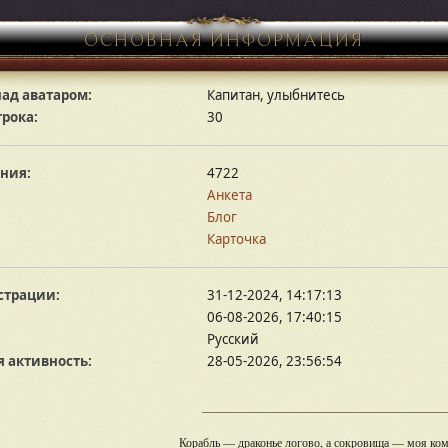
ОСНОВНАЯ ИНФОРМАЦИЯ
ад аватаром:
Капитан, улыбнитесь
грока:
30
ния:
4722
Анкета
Блог
Карточка
страции:
31-12-2024, 14:17:13
06-08-2026, 17:40:15
Русский
 активность:
28-05-2026, 23:56:54
Корабль — драконье логово, а сокровища — моя ком