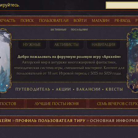
рируйтесь
.
АТЧАСТЬ
ПОИСК
ПОЛЬЗОВАТЕЛИ
ВОЙТИ
МАГАЗИН
PR-ВХОД
Р
активные
последние
НУЖНЫЕ
АКТИВИСТЫ
НАВИГАЦИЯ
Акции
Добро пожаловать на форумную ролевую игру «Аркхейм»
Авторский мир в антураже многожанровой фантастики,
эпизодическая система игры, смешанный мастеринг. Контент для
пользователей от 18 лет. Игровой период с 5025 по 5029 годы.
41 ПОСТОВ
31 ПОСТОВ
29 ПОСТОВ
24 ПОСТОВ
таблице игровой активности
ПУТЕВОДИТЕЛЬ
•
АКЦИИ
•
ВАКАНСИИ
•
КВЕСТЫ
 ПОСТОВ
ЛУЧШИЕ ПОСТЫ ИЮНЯ
СЕМЬ ВЕЧЕРОВ С ГЕР
ХЕЙМ
►
ПРОФИЛЬ ПОЛЬЗОВАТЕЛЯ ТИРУ
►
ОСНОВНАЯ ИНФОРМ