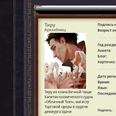
Тиру
Подпись н
Аркхеймец
Возраст и
Год рожде
Анкета:
Блог:
Карточка:
Дата реги
Время:
Язык:
Тиру из клана Вечной Чащи
Последняя
Капитан космического судна
«Облачный Ткач», магистр
Торговой сферы в ордене
Подпись:
демиурга Удачи