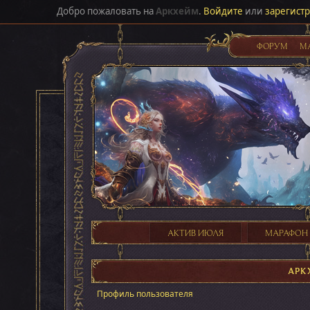
Добро пожаловать на
Аркхейм
.
Войдите
или
зарегист
ФОРУМ
М
АКТИВ ИЮЛЯ
МАРАФОН
АРК
Профиль пользователя