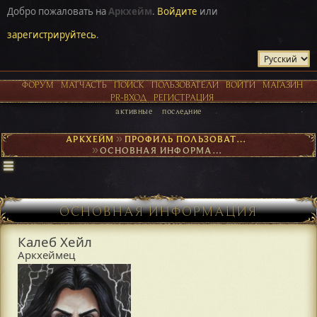
Добро пожаловать на
Аркхейм
.
Войдите
или
зарегистрируйтесь
.
ФОРУМ
МАТЧАСТЬ
ПОИСК
ПОЛЬЗОВАТЕЛИ
ВОЙТИ
МАГАЗИН
PR-ВХОД
РЕГИСТРАЦИЯ
активные
последние
АРКХЕЙМ
►
ПРОФИЛЬ ПОЛЬЗОВАТЕЛЯ КАЛЕБ ХЕЙЛ
►
ОСНОВНАЯ ИНФОРМАЦИЯ
ОСНОВНАЯ ИНФОРМАЦИЯ
Калеб Хейл
Аркхеймец