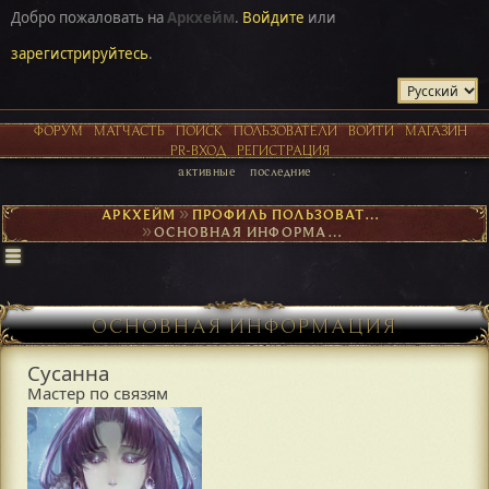
Добро пожаловать на
Аркхейм
.
Войдите
или
зарегистрируйтесь
.
ФОРУМ
МАТЧАСТЬ
ПОИСК
ПОЛЬЗОВАТЕЛИ
ВОЙТИ
МАГАЗИН
PR-ВХОД
РЕГИСТРАЦИЯ
активные
последние
АРКХЕЙМ
►
ПРОФИЛЬ ПОЛЬЗОВАТЕЛЯ СУСАННА
►
ОСНОВНАЯ ИНФОРМАЦИЯ
ОСНОВНАЯ ИНФОРМАЦИЯ
Сусанна
Мастер по связям