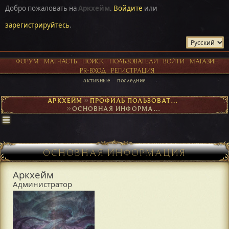
Добро пожаловать на
Аркхейм
.
Войдите
или
зарегистрируйтесь
.
ФОРУМ
МАТЧАСТЬ
ПОИСК
ПОЛЬЗОВАТЕЛИ
ВОЙТИ
МАГАЗИН
PR-ВХОД
РЕГИСТРАЦИЯ
активные
последние
АРКХЕЙМ
►
ПРОФИЛЬ ПОЛЬЗОВАТЕЛЯ АРКХЕЙМ
►
ОСНОВНАЯ ИНФОРМАЦИЯ
ОСНОВНАЯ ИНФОРМАЦИЯ
Аркхейм
Администратор