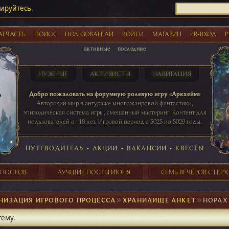
рируйтесь
.
АТЧАСТЬ
ПОИСК
ПОЛЬЗОВАТЕЛИ
ВОЙТИ
МАГАЗИН
PR-ВХОД
Р
активные
последние
НУЖНЫЕ
АКТИВИСТЫ
НАВИГАЦИЯ
Акции
Добро пожаловать на форумную ролевую игру «Аркхейм»
Авторский мир в антураже многожанровой фантастики,
эпизодическая система игры, смешанный мастеринг. Контент для
пользователей от 18 лет. Игровой период с 5025 по 5029 годы.
41 ПОСТОВ
31 ПОСТОВ
29 ПОСТОВ
24 ПОСТОВ
таблице игровой активности
ПУТЕВОДИТЕЛЬ
•
АКЦИИ
•
ВАКАНСИИ
•
КВЕСТЫ
 ПОСТОВ
ЛУЧШИЕ ПОСТЫ ИЮНЯ
СЕМЬ ВЕЧЕРОВ С ГЕР
НИЗАЦИЯ ИГРОВОГО ПРОЦЕССА
►
ХРАНИЛИЩЕ АНКЕТ
►
НОРАХ
тему.