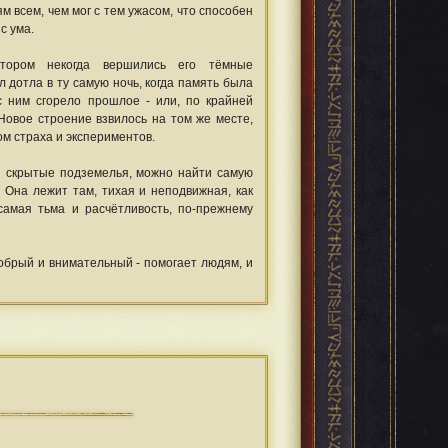
м всем, чем мог с тем ужасом, что способен
с ума.
отором некогда вершились его тёмные
л дотла в ту самую ночь, когда память была
с ним сгорело прошлое - или, по крайней
 Новое строение взвилось на том же месте,
ом страха и экспериментов.
и скрытые подземелья, можно найти самую
 Она лежит там, тихая и неподвижная, как
самая тьма и расчётливость, по-прежнему
добрый и внимательный - помогает людям, и