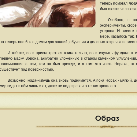
теперь помогал людя
был свести человека 
Особняк, в к
эксперименты, сгоре
утеряна. И вместе 
мере, казалось так.
но теперь оно было домом для знаний, обучения и деловых встреч, а не мест
И всё же, если присмотреться внимательно, если изучить фундамент 
первую маску Ворона, аккуратно уложенную в старом каменном углублении.
напоминание о том, кем он был прежде, и о том, что часть Нораха, та 
существует под поверхностью.
Возможно, когда-нибудь она вновь поднимется. А пока Норах - мягкий, 
мир видит в нём лишь свет, даже не подозревая о тенях прошлого.
Образ