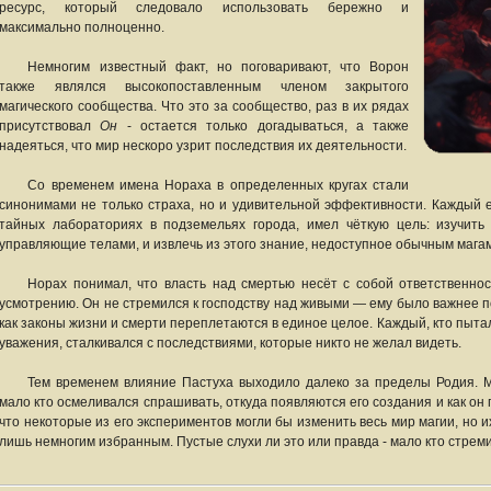
ресурс, который следовало использовать бережно и
максимально полноценно.
Немногим известный факт, но поговаривают, что Ворон
также являлся высокопоставленным членом закрытого
магического сообщества. Что это за сообщество, раз в их рядах
присутствовал
Он
- остается только догадываться, а также
надеяться, что мир нескоро узрит последствия их деятельности.
Со временем имена Нораха в определенных кругах стали
синонимами не только страха, но и удивительной эффективности. Каждый е
тайных лабораториях в подземельях города, имел чёткую цель: изучить
управляющие телами, и извлечь из этого знание, недоступное обычным магам
Норах понимал, что власть над смертью несёт с собой ответственнос
усмотрению. Он не стремился к господству над живыми — ему было важнее п
как законы жизни и смерти переплетаются в единое целое. Каждый, кто пыта
уважения, сталкивался с последствиями, которые никто не желал видеть.
Тем временем влияние Пастуха выходило далеко за пределы Родия. Ма
мало кто осмеливался спрашивать, откуда появляются его создания и как он 
что некоторые из его экспериментов могли бы изменить весь мир магии, но 
лишь немногим избранным. Пустые слухи ли это или правда - мало кто стремил