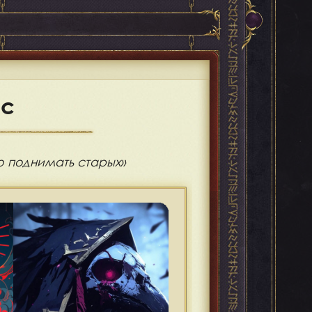
ис
 поднимать старых»