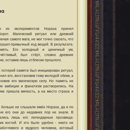
на
н из экспериментов Нораха принял
борот. Магический ритуал или древний
лючая самого мага, не мог точно сказать, что
рушил привычный ход вещей. В результате,
амять. Его холодный и циничный ум,
чётливый, был стёрт, словно древние
ке, оставив лишь отблески прошлого.
с потерей памяти был инициирован ритуал,
нил его, восстановив тому молодой облик, а
ножив его магическую силу. Но память не
ие амбиции и фанатизм растворились. На
ике пришла мягкость, а на место страха и
 больше не слышали имён Нораха, да и по
ни его они до недавних пор не знали. В
ались лишь его легендарные прозвища:
чик костей. И это было удобно - никто не
заботливого и мудрого человека, который