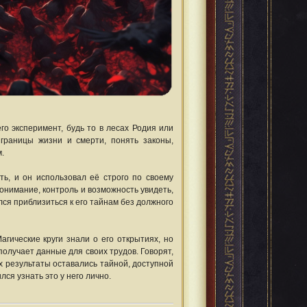
го эксперимент, будь то в лесах Родия или
 границы жизни и смерти, понять законы,
.
ть, и он использовал её строго по своему
онимание, контроль и возможность увидеть,
лся приблизиться к его тайнам без должного
гические круги знали о его открытиях, но
получает данные для своих трудов. Говорят,
их результаты оставались тайной, доступной
ся узнать это у него лично.