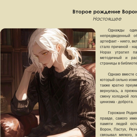
Второе рождение Воро
Настоящее
Однажды оди
непредвиденный о
артефакт - никто, вк
стало причиной - на
Норах утратил п
методичный и рас
страницы в библиоте
Однако вместе 
который сильно изме
также кратно преум
вернулась, а прежн
смену холодной лог
цинизма - доброта.
Горожане Родия
правде, самого име
памяти людей ост
Ворон, Пастух, Рез
связывал мягкого, 