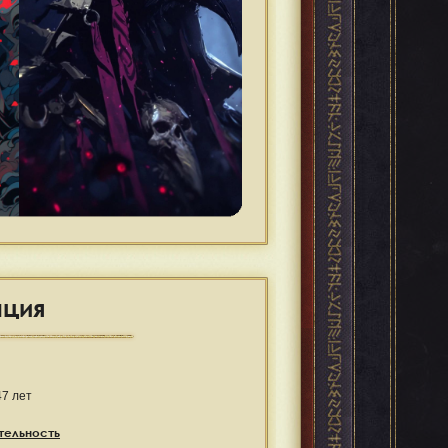
ация
47 лет
тельность