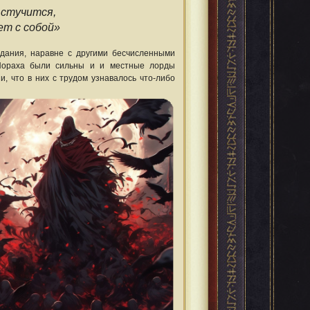
 стучится,
ет с собой»
дания, наравне с другими бесчисленными
 Нораха были сильны и и местные лорды
, что в них с трудом узнавалось что-либо