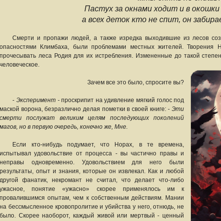
Пастух за окнами ходит и в окошки
а всех деток кто не спит, он забира
Смерти и пропажи людей, а также изредка выходившие из лесов соз
опасностями Климбаха, были проблемами местных жителей. Творения
прочесывать леса Родия для их истребления. Измененные до такой степени
человеческое.
Зачем все это было, спросите вы?
- Эксперимент
- проскрипит на удивление мягкий голос под
маской ворона, безразлично делая пометки в своей книге:
- Эти
смерти послужат великим целям последующих поколений
магов, но в первую очередь, конечно же, Мне.
Если кто-нибудь подумает, что Норах, в те времена,
испытывал удовольствие от процесса - вы частично правы и
неправы одновременно. Удовольствием для него были
результаты, опыт и знания, которые он извлекал. Как и любой
другой фанатик, некромант не считал, что делает что-либо
ужасное, понятие «ужасно» скорее применялось им к
провалившимся опытам, чем к собственным действиям. Мании
на бессмысленное кровопролитие и убийства у него, отнюдь, не
было. Скорее наоборот, каждый живой или мертвый - ценный