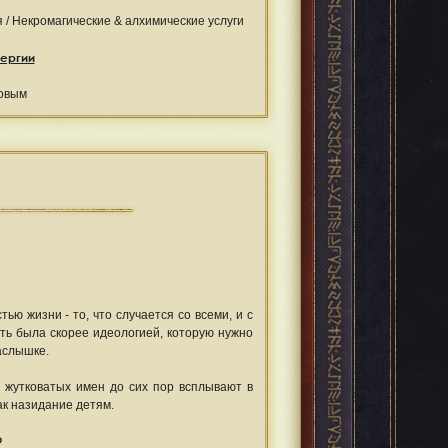
 / Некромагические & алхимические услуги
нергии
товым
ью жизни - то, что случается со всеми, и с
ь была скорее идеологией, которую нужно
аслышке.
 жутковатых имен до сих пор всплывают в
как назидание детям.
?