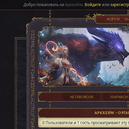
Добро пожаловать на
Аркхейм
.
Войдите
или
зарегист
ФОРУМ
М
АКТИВ ИЮЛЯ
МАРАФОН
АРКХЕЙМ
►
ОРГА
0 Пользователи и 1 гость просматривают эту 