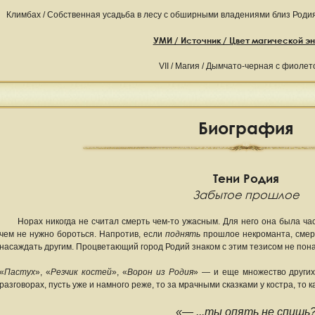
Климбах / Собственная усадьба в лесу с обширными владениями близ Родия
УМИ / Источник / Цвет магической э
VII / Магия / Дымчато-черная с фиоле
Биография
Тени Родия
Забытое прошлое
Норах никогда не считал смерть чем-то ужасным. Для него она была част
чем не нужно бороться. Напротив, если
поднять
прошлое некроманта, смерт
насаждать другим. Процветающий город Родий знаком с этим тезисом не пон
«
Пастух
», «
Резчик костей
», «
Ворон из Родия
» — и еще множество других
разговорах, пусть уже и намного реже, то за мрачными сказками у костра, то 
«— ...ты опять не спишь