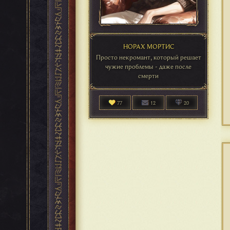
НОРАХ МОРТИС
Просто некромант, который решает
чужие проблемы - даже после
смерти
77
12
20