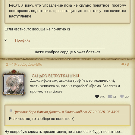
Ребят, я вижу, что управление пока не сильно понятное, поэтому
постараюсь подготовить презентацию до того, как у нас начнется
наступление.
Если честно, то вообще не понятно х)
0
Профиль
Даже храброе сердце может бояться
#78
27-10-2025, 23:34:06
САНДРО ВЕТРОТКАННЫЙ
Дархат-фантазм, дважды граф (чисто технически),
часть экипажа одного из кораблей «Громо-Вааагха» и
прочее, и так далее
225
51
755
Цитата: Барс Баркас Девять с Половиной от 27-10-2025, 23:33:27
Если честно, то вообще не понятно х)
Ну попробую сделать презентацию, не знаю, если будет понятнее...