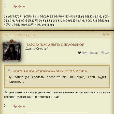
0
Профиль
ꊐꌦꁁꂅꊐꉢꃃꌦꂅꉢ ꅓꂅꊐꋪꉢꀲ ꂵꁲ꒕ꈤꃏꂅꊐꂪꈤꉧ ꎆꂈꂈꂅꂪꉢꏿꃃ: ꀊꂅꃃꈤꉢꁲꈥꈤꋪ, ꈤꊐꃏꂅ꒱ꍬꏿꃃꂅꍬꈤꂅ, ꊐꏿꉢꃃ
ꏿꉣꂅꍬꈤꂅ, ꉢꉣꁲꍬꊐꂈꏿꉣꂵꁲꈥꈤꋪ, ꏿꃥꂵꂅꍬ ꂵꂅꊐꉢꁲꂵꈤ, ꊮꉣꏿꍬꈤꂪꍬꏿꃃꂅꍬꈤꂅ, ꃃꏿꊐꊐꉢꁲꍬꏿꃃꀊꂅꍬꈤꂅ,
ꊮꏿꃥꂅ꒕, ꉢꂅꀊꂅꊮꏿꉣꉢꁲꈥꈤꋪ, ꊮꉣꂅꅓꊐꂪꁲ꒱ꁲꍬꈤꂅ.
#79
27-10-2025, 23:40:30
БАРС БАРКАС ДЕВЯТЬ С ПОЛОВИНОЙ
Девять Смертей
8828
340
615
Цитата: Сандро Ветротканный от 27-10-2025, 23:34:06
Ну попробую сделать презентацию, не знаю, если будет
понятнее...
Ну, для меня на самом деле непонятные моменты касаются этих самых
токенов. Может быть я просто ТУПОЙ
0
Профиль