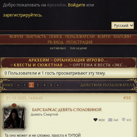
Добро пожаловать на
Аркхейм
.
Войдите
или
зарегистрируйтесь
.
ФОРУМ
МАТЧАСТЬ
ПОИСК
ПОЛЬЗОВАТЕЛИ
ВОЙТИ
МАГАЗИН
PR-ВХОД
РЕГИСТРАЦИЯ
активные
последние
АРКХЕЙМ
►
ОРГАНИЗАЦИЯ ИГРОВОГО ПРОЦЕССА
►
КВЕСТЫ И СЮЖЕТНАЯ ОСНОВА
►
ОРГТЕМА КВЕСТА «ЭКСКУРСИЯ В АРКАНУ»
0 Пользователи и 1 гость просматривают эту тему.
ВНИЗ
1
2
3
4
5
ДЕЙСТВИЯ ПОЛЬЗОВАТЕЛЯ
#50
21-10-2025, 14:04:42
БАРС БАРКАС ДЕВЯТЬ С ПОЛОВИНОЙ
Девять Смертей
8828
340
615
Та оно может и не сложно, просто я ТУПОЙ