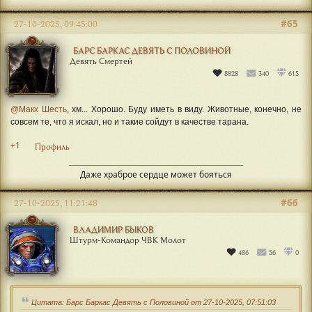
#65
27-10-2025, 09:45:00
БАРС БАРКАС ДЕВЯТЬ С ПОЛОВИНОЙ
Девять Смертей
8828
340
615
@Макх Шесть
, хм... Хорошо. Буду иметь в виду. Животные, конечно, не
совсем те, что я искал, но и такие сойдут в качестве тарана.
+1
Профиль
Даже храброе сердце может бояться
#66
27-10-2025, 11:21:48
ВЛАДИМИР БЫКОВ
Штурм-Командор ЧВК Молот
486
56
0
Цитата: Барс Баркас Девять с Половиной от 27-10-2025, 07:51:03