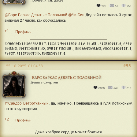
прочее, и так далее
225
51
755
@Барс Баркас Девять с Половиной
@Чи-Бин
Дедлайн осталось 3 суток,
включая 27 число, как обсуждалось
+1
Профиль
ꊐꌦꁁꂅꊐꉢꃃꌦꂅꉢ ꅓꂅꊐꋪꉢꀲ ꂵꁲ꒕ꈤꃏꂅꊐꂪꈤꉧ ꎆꂈꂈꂅꂪꉢꏿꃃ: ꀊꂅꃃꈤꉢꁲꈥꈤꋪ, ꈤꊐꃏꂅ꒱ꍬꏿꃃꂅꍬꈤꂅ, ꊐꏿꉢꃃ
ꏿꉣꂅꍬꈤꂅ, ꉢꉣꁲꍬꊐꂈꏿꉣꂵꁲꈥꈤꋪ, ꏿꃥꂵꂅꍬ ꂵꂅꊐꉢꁲꂵꈤ, ꊮꉣꏿꍬꈤꂪꍬꏿꃃꂅꍬꈤꂅ, ꃃꏿꊐꊐꉢꁲꍬꏿꃃꀊꂅꍬꈤꂅ,
ꊮꏿꃥꂅ꒕, ꉢꂅꀊꂅꊮꏿꉣꉢꁲꈥꈤꋪ, ꊮꉣꂅꅓꊐꂪꁲ꒱ꁲꍬꈤꂅ.
#55
25-10-2025, 01:04:58
БАРС БАРКАС ДЕВЯТЬ С ПОЛОВИНОЙ
Девять Смертей
8828
340
615
@Сандро Ветротканный
, да, конечно. Превращаюсь в гуля потихоньку,
но отвечу вовремя
+2
Профиль
Даже храброе сердце может бояться