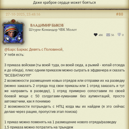
Даже храброе сердце может бояться
#80
27-10-2025, 23:48:16
ВЛАДИМИР БЫКОВ
Штурм-Командор ЧВК Молот
486
56
0
@Барс Баркас Девять с Половиной
,
У тебя есть:
3 приказа войскам (ты воюй туда, он воюй сюда, а рыжий - копай отсюда
и до обеда), плюс одним приказом можно сыграть в эфдвачера и сказать
"ВСЕВАТАКУ!!!!!"
2 возможности размещения новых отрядов или отправки их на разведку
(можно заказать 2 отряда под свои приказы или 1 отряд заказать и тут
же направить в разведку), 1 отряд примерно сопоставим по своей
боевой мощи с 50 солдатами-хуманами без аугментаций, просто
автоматчики, как я понимаю
2 возможности потрындеть с НПЦ когда мы их найдем (я это сейчас
делаю через рацию, пропустив этап поиска)
1 приказ можно поменять на 1 размещение нового отряда/разведку
1,5 приказа можно потратить на трындеж