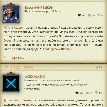
ВЛАДИМИР БЫКОВ
Штурм-Командор ЧВК Молот
486
56
0
@Аспэ Ксаэкс
, так ты их можешь каждый ход запрашивать еще и еще и
еще, пока хватит лимита командования. Заказывать больше нескольких
отрядов смысла нет, потому что у тебя 3 приказа на ход, и если у тебя
будет 5 отрядов, то активно работать смогут только 3, а 2 будут
простаивать, но по мере выбывания одних отрядов подвозить другие
никто не запрещал вроде. Я прав,
@Макх Шесть
?
+1
Профиль
#71
27-10-2025, 17:33:09
АСПЭ КСАЭКС
Главный бортовой интеллект автономной
индустриально-исследовательской космической
платформы.
385
60
195
@Владимир Быков
, я изначально планировал дозаказ дронов в
зависимости от потерь, сложностей, задач и успехов. То есть, прямо в