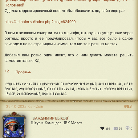
Половиной
Сделал корректировочный пост чтобы обозначить дедлайн еще раз
https://arkhaim.su/index.php?msg=624909
В нем в основном содержится та же инфа, которую вы уже узнали через
оргтему, просто я ее продублировал, чтобы у вас все было в одном
эпизоде а не по страницам и комментам где-то в разных местах.
Добавил вам ровно один ивент, что с ним делать можете решить
самостоятельно ХД
+2
Профиль
ꊐꌦꁁꂅꊐꉢꃃꌦꂅꉢ ꅓꂅꊐꋪꉢꀲ ꂵꁲ꒕ꈤꃏꂅꊐꂪꈤꉧ ꎆꂈꂈꂅꂪꉢꏿꃃ: ꀊꂅꃃꈤꉢꁲꈥꈤꋪ, ꈤꊐꃏꂅ꒱ꍬꏿꃃꂅꍬꈤꂅ, ꊐꏿꉢꃃ
ꏿꉣꂅꍬꈤꂅ, ꉢꉣꁲꍬꊐꂈꏿꉣꂵꁲꈥꈤꋪ, ꏿꃥꂵꂅꍬ ꂵꂅꊐꉢꁲꂵꈤ, ꊮꉣꏿꍬꈤꂪꍬꏿꃃꂅꍬꈤꂅ, ꃃꏿꊐꊐꉢꁲꍬꏿꃃꀊꂅꍬꈤꂅ,
ꊮꏿꃥꂅ꒕, ꉢꂅꀊꂅꊮꏿꉣꉢꁲꈥꈤꋪ, ꊮꉣꂅꅓꊐꂪꁲ꒱ꁲꍬꈤꂅ.
#83
29-10-2025, 05:42:36
ВЛАДИМИР БЫКОВ
Штурм-Командор ЧВК Молот
486
56
0