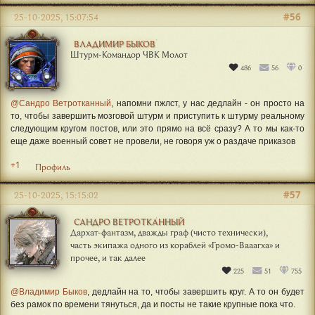
#56
25-10-2025, 15:07:54
ВЛАДИМИР БЫКОВ
Штурм-Командор ЧВК Молот
486
56
0
@Сандро Ветротканный
, напомни пжлст, у нас дедлайн - он просто на
то, чтобы завершить мозговой штурм и приступить к штурму реальному
следующим кругом постов, или это прямо на всё сразу? А то мы как-то
еще даже военный совет не провели, не говоря уж о раздаче приказов
+1
Профиль
#57
25-10-2025, 15:15:02
САНДРО ВЕТРОТКАННЫЙ
Дархат-фантазм, дважды граф (чисто технически),
часть экипажа одного из кораблей «Громо-Вааагха» и
прочее, и так далее
225
51
755
@Владимир Быков
, дедлайн на то, чтобы завершить круг. А то он будет
без рамок по времени тянуться, да и посты не такие крупные пока что.