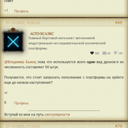
совет
+1
Профиль
#69
27-10-2025, 16:55:43
АСПЭ КСАЭКС
Главный бортовой интеллект автономной
индустриально-исследовательской космической
платформы.
385
60
195
@Владимир Быков
, пока что используется всего
один
вид
дронов и их
численность составляет 50 штук.
Получается, что стоит запросить пополнение с платформы на орбите
еще до начала наступления?
=/
0
Профиль
Вступай ко мне на путь
сингулярности
#70
27-10-2025, 17:18:25