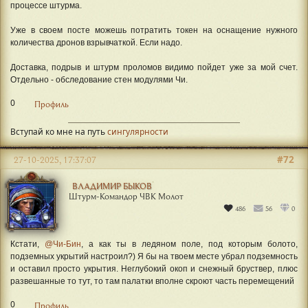
процессе штурма.
Уже в своем посте можешь потратить токен на оснащение нужного
количества дронов взрывчаткой. Если надо.
Доставка, подрыв и штурм проломов видимо пойдет уже за мой счет.
Отдельно - обследование стен модулями Чи.
0
Профиль
Вступай ко мне на путь
сингулярности
#72
27-10-2025, 17:37:07
ВЛАДИМИР БЫКОВ
Штурм-Командор ЧВК Молот
486
56
0
Кстати,
@Чи-Бин
, а как ты в ледяном поле, под которым болото,
подземных укрытий настроил?) Я бы на твоем месте убрал подземность
и оставил просто укрытия. Неглубокий окоп и снежный бруствер, плюс
развешанные то тут, то там палатки вполне скроют часть перемещений
0
Профиль