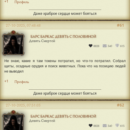
+1
Профиль
Даже храброе сердце может бояться
#61
27-10-2025, 07:48:48
БАРС БАРКАС ДЕВЯТЬ С ПОЛОВИНОЙ
Девять Смертей
8828
340
615
Не знаю, какие я там токены потратил, но что-то потратил. Собрал
щиты, осадные орудия и поиск животных. Пока что на позицию людей
не выводил
+1
Профиль
Даже храброе сердце может бояться
#62
27-10-2025, 07:51:03
БАРС БАРКАС ДЕВЯТЬ С ПОЛОВИНОЙ
Девять Смертей
8828
340
615