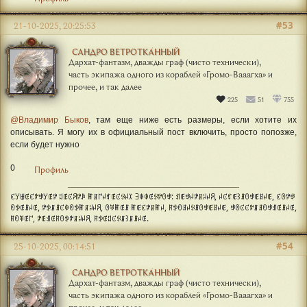
#53
21-10-2025, 20:25:53
САНДРО ВЕТРОТКАННЫЙ
Дархат-фантазм, дважды граф (чисто технически),
часть экипажа одного из кораблей «Громо-Вааагха» и
прочее, и так далее
225
51
755
@Владимир Быков
, там еще ниже есть размеры, если хотите их
описывать. Я могу их в официальный пост включить, просто попозже,
если будет нужно
0
Профиль
ꊐꌦꁁꂅꊐꉢꃃꌦꂅꉢ ꅓꂅꊐꋪꉢꀲ ꂵꁲ꒕ꈤꃏꂅꊐꂪꈤꉧ ꎆꂈꂈꂅꂪꉢꏿꃃ: ꀊꂅꃃꈤꉢꁲꈥꈤꋪ, ꈤꊐꃏꂅ꒱ꍬꏿꃃꂅꍬꈤꂅ, ꊐꏿꉢꃃ
ꏿꉣꂅꍬꈤꂅ, ꉢꉣꁲꍬꊐꂈꏿꉣꂵꁲꈥꈤꋪ, ꏿꃥꂵꂅꍬ ꂵꂅꊐꉢꁲꂵꈤ, ꊮꉣꏿꍬꈤꂪꍬꏿꃃꂅꍬꈤꂅ, ꃃꏿꊐꊐꉢꁲꍬꏿꃃꀊꂅꍬꈤꂅ,
ꊮꏿꃥꂅ꒕, ꉢꂅꀊꂅꊮꏿꉣꉢꁲꈥꈤꋪ, ꊮꉣꂅꅓꊐꂪꁲ꒱ꁲꍬꈤꂅ.
#54
25-10-2025, 00:14:51
САНДРО ВЕТРОТКАННЫЙ
Дархат-фантазм, дважды граф (чисто технически),
часть экипажа одного из кораблей «Громо-Вааагха» и