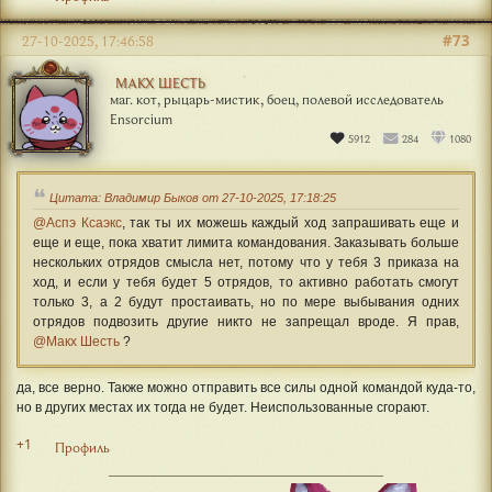
#73
27-10-2025, 17:46:58
МАКХ ШЕСТЬ
маг. кот, рыцарь-мистик, боец, полевой исследователь
Ensorcium
5912
284
1080
Цитата: Владимир Быков от 27-10-2025, 17:18:25
@Аспэ Ксаэкс
, так ты их можешь каждый ход запрашивать еще и
еще и еще, пока хватит лимита командования. Заказывать больше
нескольких отрядов смысла нет, потому что у тебя 3 приказа на
ход, и если у тебя будет 5 отрядов, то активно работать смогут
только 3, а 2 будут простаивать, но по мере выбывания одних
отрядов подвозить другие никто не запрещал вроде. Я прав,
@Макх Шесть
?
да, все верно. Также можно отправить все силы одной командой куда-то,
но в других местах их тогда не будет. Неиспользованные сгорают.
+1
Профиль