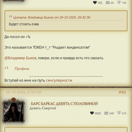
385
60
195
Цитата: Владимир Быков от 29-10-2025, 05:42:36
будет стоить очка
Да посол он =Ъ
Это называется ТОКЕН т_т *Рыдает конденсатом*
@Владимир Быков
, говори, если и правда есть что сказать.
+1
Профиль
Вступай ко мне на путь
сингулярности
#86
29-10-2025, 07:07:59
БАРС БАРКАС ДЕВЯТЬ С ПОЛОВИНОЙ
Девять Смертей
8828
340
615