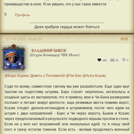
преимущество в силе. Я не уверен, что у нас такое имеется
0
Профиль
Даже храброе сердце может бояться
#68
27-10-2025, 16:46:20
ВЛАДИМИР БЫКОВ
Штурм-Командор ЧВК Молот
486
56
0
@Барс Баркас Девять с Половиной
@Чи-Бин
@Аспэ Ксаэкс
Судя по всему, совместную тактику мы уже разработали. Еще один круг
тратим на подготовку штурма. Барс строит скорпионы, катапульты и
осадные щиты из материалов, что я привезу, мои и Чи-Бина разведчики
ползают и летают вокруг крепости, ища уязвимые места помимо ворот,
Ксаэкс плодит дронов-ихтиандров и штурмовиков, после чего идем на
штурм с двух направлений - Барс и Чи через ворота, Быков и Ксаэкс
через предполагаемый в результате подводного взрыва пролом в стене.
Если ни у кого нет возражений или гениальных идей, то я пишу свой
пост и трачу остатки токенов. Если есть - велкам продолжать военный