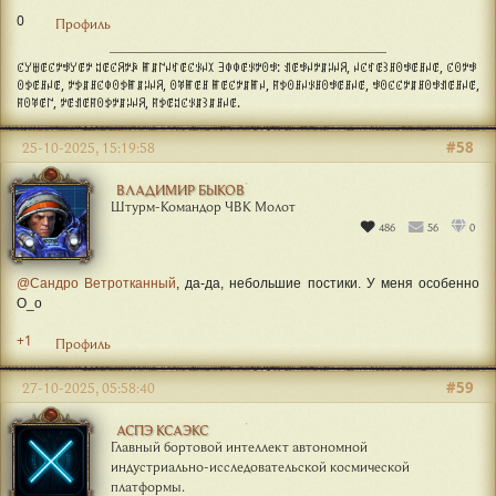
0
Профиль
ꊐꌦꁁꂅꊐꉢꃃꌦꂅꉢ ꅓꂅꊐꋪꉢꀲ ꂵꁲ꒕ꈤꃏꂅꊐꂪꈤꉧ ꎆꂈꂈꂅꂪꉢꏿꃃ: ꀊꂅꃃꈤꉢꁲꈥꈤꋪ, ꈤꊐꃏꂅ꒱ꍬꏿꃃꂅꍬꈤꂅ, ꊐꏿꉢꃃ
ꏿꉣꂅꍬꈤꂅ, ꉢꉣꁲꍬꊐꂈꏿꉣꂵꁲꈥꈤꋪ, ꏿꃥꂵꂅꍬ ꂵꂅꊐꉢꁲꂵꈤ, ꊮꉣꏿꍬꈤꂪꍬꏿꃃꂅꍬꈤꂅ, ꃃꏿꊐꊐꉢꁲꍬꏿꃃꀊꂅꍬꈤꂅ,
ꊮꏿꃥꂅ꒕, ꉢꂅꀊꂅꊮꏿꉣꉢꁲꈥꈤꋪ, ꊮꉣꂅꅓꊐꂪꁲ꒱ꁲꍬꈤꂅ.
#58
25-10-2025, 15:19:58
ВЛАДИМИР БЫКОВ
Штурм-Командор ЧВК Молот
486
56
0
@Сандро Ветротканный
, да-да, небольшие постики. У меня особенно
О_о
+1
Профиль
#59
27-10-2025, 05:58:40
АСПЭ КСАЭКС
Главный бортовой интеллект автономной
индустриально-исследовательской космической
платформы.