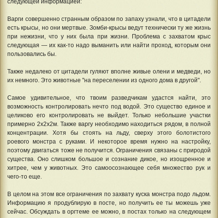
следующей информацией:
Варги совершенно странным образом по запаху узнали, что в цитадели
есть крысы, но они мертвые. Зомби-крысы ведут технически ту же жизнь
при нежизни, что у них была при жизни. Проблема с захватом крыс
следующая — их как-то надо выманить или найти проход, которым они
пользовались бы.
Также недалеко от цитадели гуляют вполне живые олени и медведи, но
их немного. Это животные "на переселении из одного дома в другой".
Самое удивительное, что твоим разведчикам удастся найти, это
возможность контролировать нечто под водой. Это существо единое и
целиково его контролировать не выйдет. Только небольшие участки
примерно 2х2х2м. Также варгу необходимо находиться рядом, в полной
концентрации. Хотя бы стоять на льду, сверху этого болотистого
роевого монстра с руками. И некоторое время нужно на настройку,
поэтому двигаться тоже не получится. Ограничения связаны с природой
существа. Оно слишком большое и сознание дикое, но изощренное и
хитрее, чем у животных. Это самоосознающее себя множество рук и
чего-то еще.
В целом на этом все ограничения по захвату куска монстра подо льдом.
Информацию я продублирую в посте, но получить ее ты можешь уже
сейчас. Обсуждать в оргтеме ее можно, в постах только на следующем