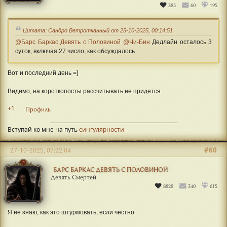
385
60
195
Цитата: Сандро Ветротканный от 25-10-2025, 00:14:51
@Барс Баркас Девять с Половиной
@Чи-Бин
Дедлайн осталось 3
суток, включая 27 число, как обсуждалось
Вот и последний день =]
Видимо, на короткопосты рассчитывать не придется.
+1
Профиль
Вступай ко мне на путь
сингулярности
#60
27-10-2025, 07:22:04
БАРС БАРКАС ДЕВЯТЬ С ПОЛОВИНОЙ
Девять Смертей
8828
340
615
Я не знаю, как это штурмовать, если честно