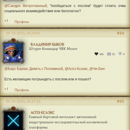
@Сандро Ветротканный
, "пообщаться с послом" будет стоить очка
социального взаимодействия или бесплатно?
+1
Профиль
#84
29-10-2025, 05:50:01
ВЛАДИМИР БЫКОВ
Штурм-Командор ЧВК Молот
486
56
0
@Барс Баркас Девять с Половиной
,
@Аспэ Ксаэкс
,
@Чи-Бин
Есть желающие потрындеть с послом или я пошел?
+1
Профиль
#85
29-10-2025, 05:57:25
АСПЭ КСАЭКС
Главный бортовой интеллект автономной
индустриально-исследовательской космической
платформы.