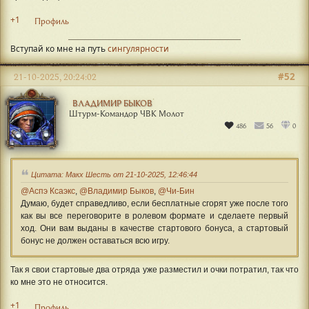
+1
Профиль
Вступай ко мне на путь
сингулярности
#52
21-10-2025, 20:24:02
ВЛАДИМИР БЫКОВ
Штурм-Командор ЧВК Молот
486
56
0
Цитата: Макх Шесть от 21-10-2025, 12:46:44
@Аспэ Ксаэкс
,
@Владимир Быков
,
@Чи-Бин
Думаю, будет справедливо, если бесплатные сгорят уже после того
как вы все переговорите в ролевом формате и сделаете первый
ход. Они вам выданы в качестве стартового бонуса, а стартовый
бонус не должен оставаться всю игру.
Так я свои стартовые два отряда уже разместил и очки потратил, так что
ко мне это не относится.
+1
Профиль