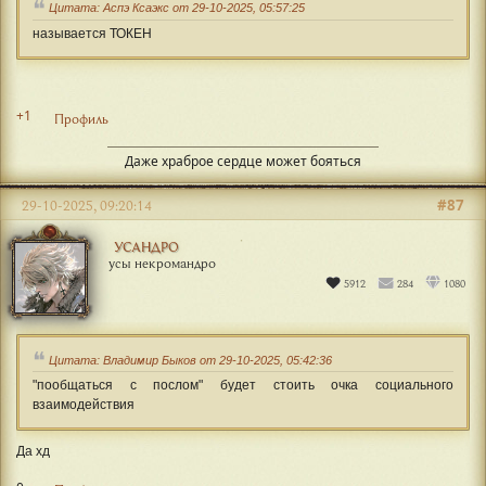
Цитата: Аспэ Ксаэкс от 29-10-2025, 05:57:25
называется ТОКЕН
+1
Профиль
Даже храброе сердце может бояться
#87
29-10-2025, 09:20:14
УСАНДРО
усы некромандро
5912
284
1080
Цитата: Владимир Быков от 29-10-2025, 05:42:36
"пообщаться с послом" будет стоить очка социального
взаимодействия
Да хд