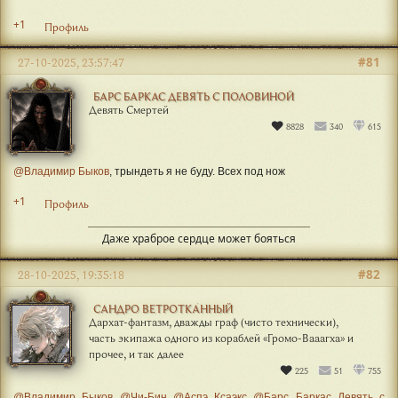
+1
Профиль
#81
27-10-2025, 23:57:47
БАРС БАРКАС ДЕВЯТЬ С ПОЛОВИНОЙ
Девять Смертей
8828
340
615
@Владимир Быков
, трындеть я не буду. Всех под нож
+1
Профиль
Даже храброе сердце может бояться
#82
28-10-2025, 19:35:18
САНДРО ВЕТРОТКАННЫЙ
Дархат-фантазм, дважды граф (чисто технически),
часть экипажа одного из кораблей «Громо-Вааагха» и
прочее, и так далее
225
51
755
@Владимир Быков
@Чи-Бин
@Аспэ Ксаэкс
@Барс Баркас Девять с