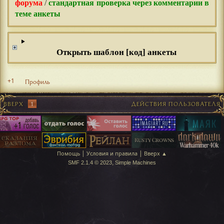
форума
/
стандартная проверка через комментарии в
теме анкеты
Открыть шаблон [код] анкеты
+1
Профиль
ВВЕРХ
1
ДЕЙСТВИЯ ПОЛЬЗОВАТЕЛЯ
|
|
Помощь
Условия и правила
Вверх ▲
,
SMF 2.1.4 © 2023
Simple Machines