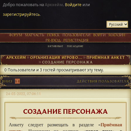
Добро пожаловать на
Аркхейм
.
Войдите
или
зарегистрируйтесь
.
ФОРУМ
МАТЧАСТЬ
ПОИСК
ПОЛЬЗОВАТЕЛИ
ВОЙТИ
МАГАЗИН
PR-ВХОД
РЕГИСТРАЦИЯ
активные
последние
АРКХЕЙМ
►
ОРГАНИЗАЦИЯ ИГРОВОГО ПРОЦЕССА
►
ПРИЁМНАЯ АНКЕТ
►
СОЗДАНИЕ ПЕРСОНАЖА
0 Пользователи и 3 гостей просматривают эту тему.
ВНИЗ
1
ДЕЙСТВИЯ ПОЛЬЗОВАТЕЛЯ
24-03-2022, 07:06:11
СОЗДАНИЕ ПЕРСОНАЖА
Анкету следует размещать в разделе «
Приёмная