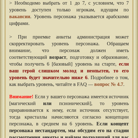
> Необходимо выбрать от 1 до 7, с условием, что 7
уровень доступен только игрокам, идущим по
вакансии
. Уровень персонажа указывается арабскими
цифрами.
> При приемке анкеты администрация может
скорректировать уровень персонажа. Обращаем
внимание, что персонаж должен иметь
соответствующий
возраст
, подготовку и образование,
чтобы получить 6 [базовый] уровень на старте,
если
ваш герой слишком молод и неопытен, то его
уровень будет значительно ниже 6
. Подробнее о том,
как выбрать уровень, читайте в FAQ —
вопрос № 4.7
.
Внимание!
Если у вашего персонажа имеется источник
[магический
или
псионический], то уровень
приравнивается к нему, если источник отсутствует,
тогда кристаллы начисляются согласно концепции
персонажа, в среднем на 6 уровень.
Если концепт
персонажа нестандартен, мы обсудим его на стадии
рассмотрения анкеты и найдем подходящий для вас