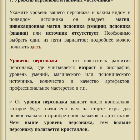
7. Уровень персонажа и наличие «источника»
Укажите уровень вашего персонажа и каким видом и
подвидом источника он владеет:
магия
,
инвокационная магия
,
псионика (эмоции)
,
псионика
(знания)
или
источник отсутствует
. Необходимо
выбрать один из пяти вариантов; подробнее можно
почитать
здесь
.
Уровень персонажа
— это показатель развития
персонажа, где учитывается
возраст
и биография,
уровень умений, магического или псионического
источника, количество и качество артефактов,
профессиональное мастерство и т.п.
> От
уровня персонажа
зависит число кристаллов,
которое будет начислено вам на старте игры для
первоначального приобретения навыков и артефактов.
Чем выше уровень персонажа, тем больше
персонажу полагается кристаллов.