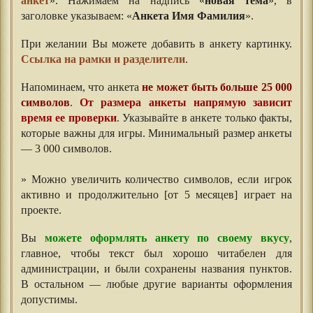
анкет
». Нажимаем на надпись «
новая тема
», в
заголовке указываем: «
Анкета Имя Фамилия
».
При желании Вы можете добавить в анкету картинку.
Ссылка на рамки и разделители
.
Напоминаем, что анкета
не может быть больше 25 000
символов
.
От размера анкеты напрямую зависит
время ее проверки
. Указывайте в анкете только факты,
которые важны для игры. Минимальный размер анкеты
— 3 000 символов.
⠀⠀⠀
» Можно увеличить количество символов, если игрок
активно и продолжительно [от 5 месяцев] играет на
проекте.
⠀⠀
Вы
можете оформлять анкету по своему вкусу
,
главное, чтобы текст был хорошо читабелен для
администрации, и были сохранены названия пунктов.
В остальном — любые другие варианты оформления
допустимы.