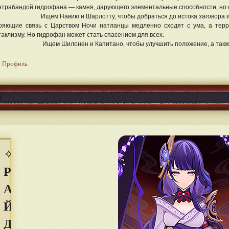
нтрабандой гидрофана — камня, дарующего элементальные способности, но 
Ищем Навию и Шарлотту, чтобы добраться до истока заговора и
ряющие связь с Царством Ночи натланцы медленно сходят с ума, а терр
таклизму. Но гидрофан может стать спасением для всех.
Ищем Шилонен и Капитано, чтобы улучшить положение, а такж
Профиль
✧
Р
А
Й
Д