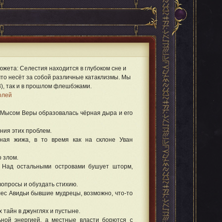
южета: Селестия находится в глубоком сне и
что несёт за собой различные катаклизмы. Мы
3), так и в прошлом флешбэками.
олей
д Мысом Веры образовалась чёрная дыра и его
ния этих проблем.
ная жижа, в то время как на склоне Уван
 злом.
. Над остальными островами бушует шторм,
опросы и обуздать стихию.
лес Авидьи бывшие мудрецы, возможно, что-то
тайн в джунглях и пустыне.
ной энергией, а местные власти борются с