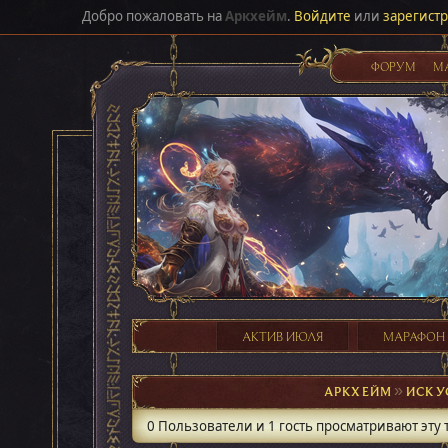
Добро пожаловать на
Аркхейм
.
Войдите
или
зарегист
ФОРУМ
М
АКТИВ ИЮЛЯ
МАРАФОН
АРКХЕЙМ
►
ИСКУ
0 Пользователи и 1 гость просматривают эту 