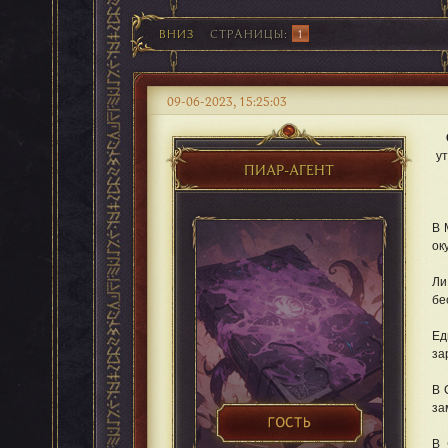
ВНИЗ
СТРАНИЦЫ
1
09-06-2023, 15:25:03
у
ПИАР-АГЕНТ
В 
ок
Ли
бе
Ед
за
В 
за
В 