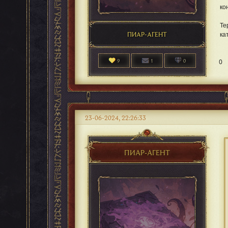
ко
Те
ПИАР-АГЕНТ
ка
9
1
0
0
23-06-2024, 22:26:33
ПИАР-АГЕНТ