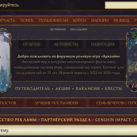
рируйтесь
.
АТЧАСТЬ
ПОИСК
ПОЛЬЗОВАТЕЛИ
ВОЙТИ
МАГАЗИН
PR-ВХОД
Р
активные
последние
НУЖНЫЕ
АКТИВИСТЫ
НАВИГАЦИЯ
Акции
Добро пожаловать на форумную ролевую игру «Аркхейм»
Авторский мир в антураже многожанровой фантастики,
эпизодическая система игры, смешанный мастеринг. Контент для
пользователей от 18 лет. Игровой период с 5025 по 5029 годы.
41 ПОСТОВ
31 ПОСТОВ
29 ПОСТОВ
24 ПОСТОВ
таблице игровой активности
ПУТЕВОДИТЕЛЬ
•
АКЦИИ
•
ВАКАНСИИ
•
КВЕСТЫ
 ПОСТОВ
ЛУЧШИЕ ПОСТЫ ИЮНЯ
СЕМЬ ВЕЧЕРОВ С ГЕР
ССТВО РЕКЛАМЫ
►
ПАРТНЁРСКИЙ РАЗДЕЛ
►
GENSHIN IMPACT: C
тему.