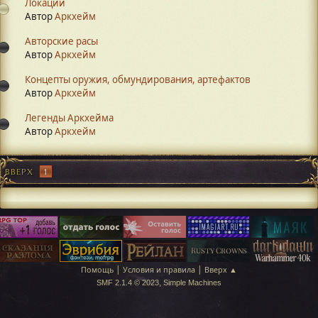
Локации
Автор
Аркхейм
Авторские расы
Автор
Аркхейм
Концепты оружия, обмундирования, артефактов
Автор
Аркхейм
Легенды Аркхейма
Автор
Аркхейм
ВВЕРХ
1
|
|
Помощь
Условия и правила
Вверх ▲
,
SMF 2.1.4 © 2023
Simple Machines