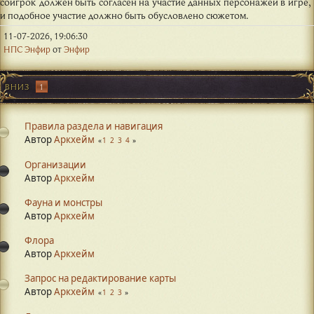
соигрок должен быть согласен на участие данных персонажей в игре,
и подобное участие должно быть обусловлено сюжетом.
11-07-2026, 19:06:30
НПС Энфир
от
Энфир
ВНИЗ
1
Правила раздела и навигация
Автор
Аркхейм
1
2
3
4
Организации
Автор
Аркхейм
Фауна и монстры
Автор
Аркхейм
Флора
Автор
Аркхейм
Запрос на редактирование карты
Автор
Аркхейм
1
2
3