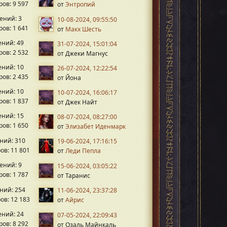
ов: 9 597
от
Энтропий
ений: 3
10-08-2024, 09:55:50
ов: 1 641
от
Макх Шесть
ний: 49
31-07-2024, 15:01:04
ов: 2 532
от Джеки Магнус
ний: 10
26-07-2024, 12:22:54
ов: 2 435
от Йона
ний: 10
10-07-2024, 16:06:17
ов: 1 837
от Джек Найт
ний: 15
08-07-2024, 08:27:00
ов: 1 650
от
Элизабет Иденмарк
ний: 310
19-06-2024, 17:16:15
ов: 11 801
от
Леди Пепла
ений: 9
15-06-2024, 03:05:22
ов: 1 787
от Таранис
ний: 254
11-06-2024, 23:37:28
ов: 12 183
от
Айрис
ний: 24
07-05-2024, 22:09:43
ов: 8 292
от Озаль Майнкаль