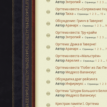
Автор
Энтропий
1
2
3
..
Страницы
Оргтема квеста «Сопряжение Но
Автор
Таска
1
2
3
...
15
Страницы
Обсуждение: Гринч в Таверне!
Автор
Аранарх
1
2
3
...
9
Страницы
Оргтема квеста: Тру-крайм
Автор
Энтропий
1
2
3
..
Страницы
Оргтема: Драка в Таверне!
Автор
Аранарх
1
2
3
...
7
Страницы
Оргтема квеста «Мальстрём»
Автор
Аврелия
1
2
3
...
Страницы
Оргтема квеста "Побег из Лас-Пе
Автор
Медресо Валансиус
Обсуждалка драг-рейсинга
Автор
Инфирмукс
1
2
3
Страницы
Оргтема "Штурм Большого Белог
Автор
Медресо Валансиус
Крестраж памяти I. Оргтема