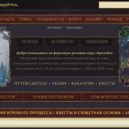
рируйтесь
.
АТЧАСТЬ
ПОИСК
ПОЛЬЗОВАТЕЛИ
ВОЙТИ
МАГАЗИН
PR-ВХОД
Р
активные
последние
НУЖНЫЕ
АКТИВИСТЫ
НАВИГАЦИЯ
Акции
Добро пожаловать на форумную ролевую игру «Аркхейм»
Авторский мир в антураже многожанровой фантастики,
эпизодическая система игры, смешанный мастеринг. Контент для
пользователей от 18 лет. Игровой период с 5025 по 5029 годы.
41 ПОСТОВ
31 ПОСТОВ
29 ПОСТОВ
24 ПОСТОВ
таблице игровой активности
ПУТЕВОДИТЕЛЬ
•
АКЦИИ
•
ВАКАНСИИ
•
КВЕСТЫ
 ПОСТОВ
ЛУЧШИЕ ПОСТЫ ИЮНЯ
СЕМЬ ВЕЧЕРОВ С ГЕР
ИЯ ИГРОВОГО ПРОЦЕССА
►
КВЕСТЫ И СЮЖЕТНАЯ ОСНОВА
►
А