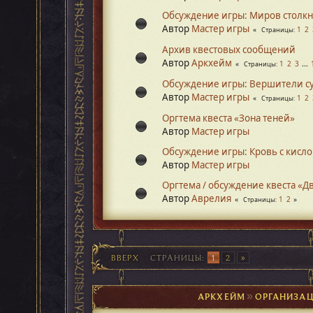
Обсуждение игры: Миров столк
Автор
Мастер игры
1
2
Страницы
Архив квестовых сообщений
Автор
Аркхейм
1
2
3
...
Страницы
Обсуждение игры: Вершители с
Автор
Мастер игры
1
2
Страницы
Оргтема квеста «Зона теней»
Автор
Мастер игры
Обсуждение игры: Кровь с кисл
Автор
Мастер игры
Оргтема / обсуждение квеста «Д
Автор
Аврелия
1
2
Страницы
ВВЕРХ
СТРАНИЦЫ
1
2
АРКХЕЙМ
►
ОРГАНИЗАЦ