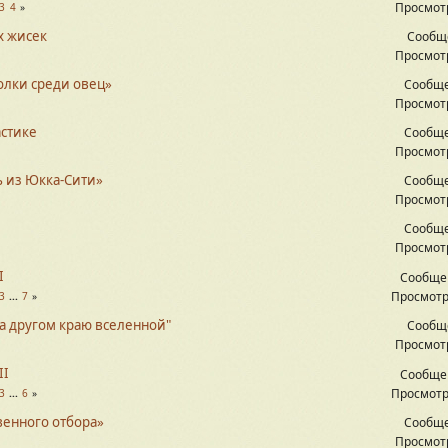
Просмотр
3
4
х жисек
Сообщ
Просмотр
олки среди овец»
Сообще
Просмотр
стике
Сообще
Просмотр
ь из Юкка-Сити»
Сообще
Просмотр
Сообще
Просмотр
I
Сообще
Просмотр
3
...
7
На другом краю вселенной"
Сообщ
Просмотр
II
Сообще
Просмотр
3
...
6
венного отбора»
Сообще
Просмотр