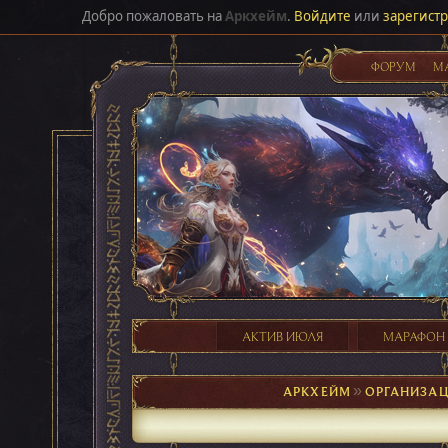
Добро пожаловать на
Аркхейм
.
Войдите
или
зарегист
ФОРУМ
М
АКТИВ ИЮЛЯ
МАРАФОН
АРКХЕЙМ
►
ОРГАНИЗАЦ