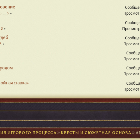
новение
Сообще
Просмотр
3
...
5
Сообще
Просмотр
13
удеб
Сообще
Просмотр
3
Сообще
Просмотр
ородом
Сообще
Просмотр
войная ставка»
Сообще
Просмотр
ИЯ ИГРОВОГО ПРОЦЕССА
►
КВЕСТЫ И СЮЖЕТНАЯ ОСНОВА
►
А