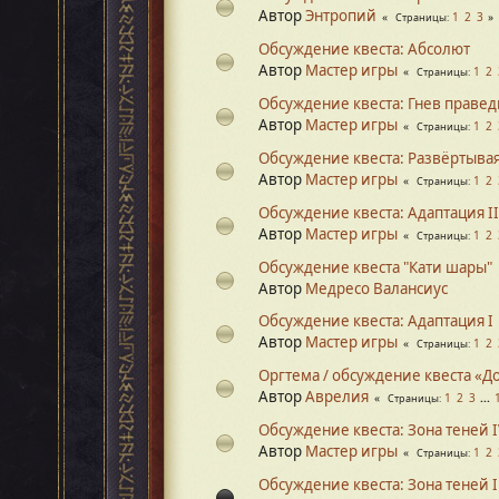
Автор
Энтропий
1
2
3
Страницы
Обсуждение квеста: Абсолют
Автор
Мастер игры
1
2
Страницы
Обсуждение квеста: Гнев праве
Автор
Мастер игры
1
2
Страницы
Обсуждение квеста: Развёртывая
Автор
Мастер игры
1
2
Страницы
Обсуждение квеста: Адаптация II
Автор
Мастер игры
1
2
Страницы
Обсуждение квеста "Кати шары"
Автор
Медресо Валансиус
Обсуждение квеста: Адаптация I
Автор
Мастер игры
1
2
Страницы
Оргтема / обсуждение квеста «Д
Автор
Аврелия
1
2
3
...
Страницы
Обсуждение квеста: Зона теней 
Автор
Мастер игры
1
2
Страницы
Обсуждение квеста: Зона теней I