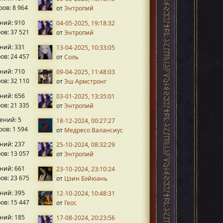
ов: 8 964
от
Энтропий
ний: 910
04-05-2025, 19:18:32
ов: 37 521
от
Энтропий
ний: 331
13-04-2025, 10:33:05
ов: 24 457
от
Соль
ний: 710
09-04-2025, 11:48:03
ов: 32 110
от
Эш Армстронг
ний: 656
03-01-2025, 13:35:01
ов: 21 335
от
Энтропий
ений: 5
18-12-2024, 00:27:27
ов: 1 594
от
Медресо Валансиус
ний: 237
25-10-2024, 08:32:29
ов: 13 057
от
Энтропий
ний: 661
23-10-2024, 23:10:24
ов: 23 675
от
Цзин Бэйюань
ний: 395
12-10-2024, 10:48:31
ов: 15 447
от
Геос
ний: 185
17-08-2024, 20:23:56