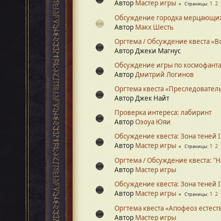
Автор
Мастер игры
1
2
Страницы
Обсуждение городка мерцающи
Автор
Макх Шесть
Оргтема / Обсуждение квеста «В
Автор Джеки Магнус
Обсуждение игры по космофанта
Автор
Дмитрий Логинов
Оргтема квеста «Преследовател
Автор Джек Найт
Проверка интереса: лабиринт
Автор
Оэоуа Юяи
Обсуждение квеста: Зона теней I
Автор
Мастер игры
1
2
Страницы
Оргтема / Обсуждение квеста: "
Автор
Мастер игры
Обсуждение квеста: Зона теней I
Автор
Мастер игры
1
2
Страницы
Оргтема квеста «Апофеоз естест
Автор
Мастер игры