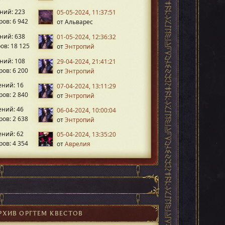
ний: 223
05-05-2024, 11:37:51
ов: 6 942
от Альварес
ний: 638
01-05-2024, 12:36:32
ов: 18 125
от
Энтропий
ний: 108
29-04-2024, 21:41:21
ов: 6 200
от
Энтропий
ний: 16
07-04-2024, 13:11:29
ов: 2 840
от
Энтропий
ний: 46
06-04-2024, 10:00:04
ов: 2 638
от
Энтропий
ний: 62
05-04-2024, 13:35:20
ов: 4 354
от
Аврелия
РХИВ ОРГТЕМ КВЕСТОВ