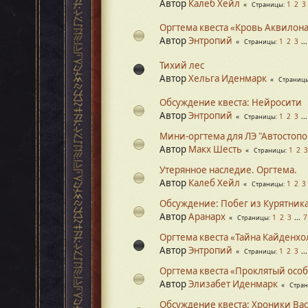
Автор
Калеб Хейл
1
2
3
Страницы
Оргтема квеста «Кровь Аквилон
Автор
Энтропий
1
2
3
..
Страницы
Тихий лес
Автор
Хельга Иденмарк
Страниц
Обсуждение квеста: Нейросити
Автор
Энтропий
1
2
3
..
Страницы
Мини-оргтема для ЛЭ "Автостоп
Автор
Макх Шесть
1
2
3
Страницы
Утерянное наследие. Оргтема.
Автор
Калеб Хейл
1
2
3
Страницы
Обсуждение: Побег из Курятника
Автор
Аранарх
1
2
3
...
7
Страницы
Оргтема квеста «Тайна Кайденхо
Автор
Энтропий
1
2
3
..
Страницы
Оргтема квеста «Проклятый осо
Автор
Элизабет Иденмарк
Стра
Обсуждение квеста: Хроники Ва