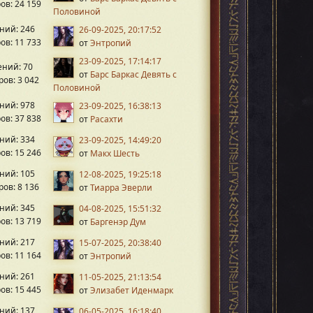
ов: 24 159
Половиной
ний: 246
26-09-2025, 20:17:52
ов: 11 733
от
Энтропий
23-09-2025, 17:14:17
ний: 70
от
Барс Баркас Девять с
ов: 3 042
Половиной
ний: 978
23-09-2025, 16:38:13
ов: 37 838
от
Расахти
ний: 334
23-09-2025, 14:49:20
ов: 15 246
от
Макх Шесть
ний: 105
12-08-2025, 19:25:18
ов: 8 136
от
Тиарра Эверли
ний: 345
04-08-2025, 15:51:32
ов: 13 719
от
Баргенэр Дум
ний: 217
15-07-2025, 20:38:40
ов: 11 164
от
Энтропий
ний: 261
11-05-2025, 21:13:54
ов: 15 445
от
Элизабет Иденмарк
ний: 137
06-05-2025, 16:18:40