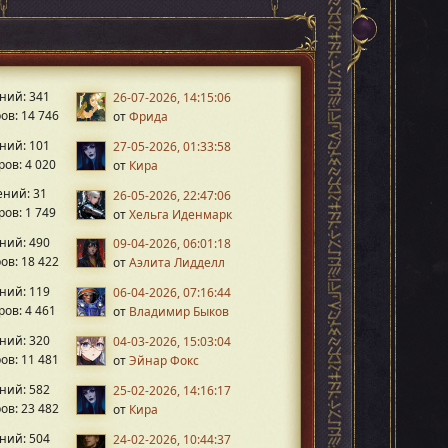
ний: 341
26-07-2026, 14:15:06
ов: 14 746
от
Фрида
ний: 101
27-05-2026, 01:33:58
ов: 4 020
от
Кира
ний: 31
26-05-2026, 22:47:06
ов: 1 749
от
Хельга Иденмарк
ний: 490
09-04-2026, 06:01:18
ов: 18 422
от
Аэлита Лидделл
ний: 119
06-04-2026, 07:16:44
ов: 4 461
от
Владимир Быков
ний: 320
04-03-2026, 15:03:04
ов: 11 481
от
Эйнар Фокс
ний: 582
25-02-2026, 14:16:17
ов: 23 482
от
Кира
ний: 504
24-02-2026, 10:44:37