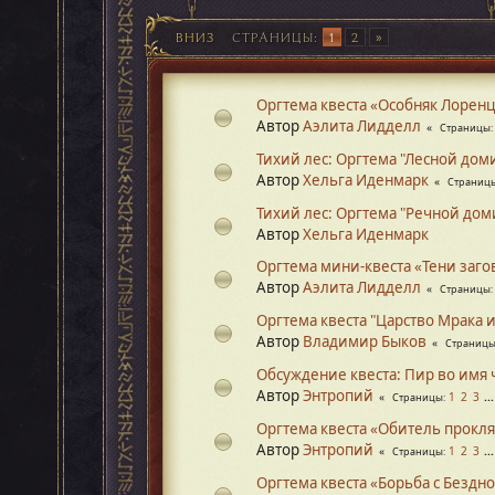
ВНИЗ
СТРАНИЦЫ
1
2
Оргтема квеста «Особняк Лорен
Автор
Аэлита Лидделл
Страницы
Тихий лес: Оргтема "Лесной дом
Автор
Хельга Иденмарк
Страниц
Тихий лес: Оргтема "Речной дом
Автор
Хельга Иденмарк
Оргтема мини-квеста «Тени заго
Автор
Аэлита Лидделл
Страницы
Оргтема квеста "Царство Мрака 
Автор
Владимир Быков
Страниц
Обсуждение квеста: Пир во имя
Автор
Энтропий
1
2
3
..
Страницы
Оргтема квеста «Обитель прокл
Автор
Энтропий
1
2
3
..
Страницы
Оргтема квеста «Борьба с Бездн