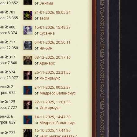
ов: 19 652
от
Энигма
ний: 701
31-01-2026, 08:05:24
ов: 28 365
от
Таска
ний: 400
15-01-2026, 15:49:27
ов: 8 374
от
Сусанна
ний: 717
04-01-2026, 20:50:11
ов: 22 050
от
Чи-Бин
ний: 317
03-12-2025, 20:17:16
ов: 7 840
от
Аранарх
ний: 574
26-11-2025, 22:21:55
ов: 23 977
от
Инфирмукс
ений: 2
24-11-2025, 00:52:37
ров: 672
от
Медресо Валансиус
ний: 125
22-11-2025, 11:01:33
ов: 7 727
от
Инфирмукс
ений: 6
14-11-2025, 14:47:50
ров: 839
от
Медресо Валансиус
15-10-2025, 17:44:20
ний: 722
от
Барс Баркас Девять с