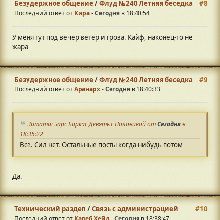
Безудержное общение
/
Флуд №240 Летняя беседка
#8
Последний ответ от
Кира
-
Сегодня
в 18:40:54
У меня тут под вечер ветер и гроза. Кайф, наконец-то не
жара
Безудержное общение
/
Флуд №240 Летняя беседка
#9
Последний ответ от
Аранарх
-
Сегодня
в 18:40:33
Цитата: Барс Баркас Девять с Половиной от
Сегодня
в
18:35:22
Все. Сил нет. Остальные посты когда-нибудь потом
Да.
Технический раздел
/
Связь с администрацией
#10
Последний ответ от
Калеб Хейл
-
Сегодня
в 18:38:47