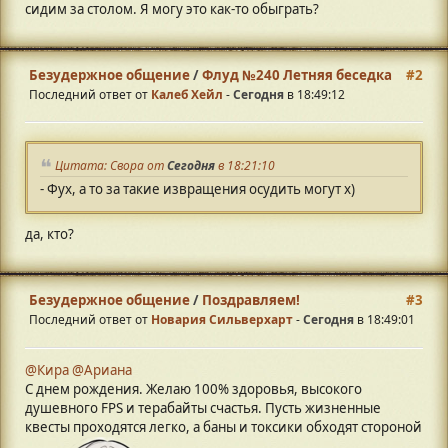
сидим за столом. Я могу это как-то обыграть?
Безудержное общение
/
Флуд №240 Летняя беседка
#2
Последний ответ от
Калеб Хейл
-
Сегодня
в 18:49:12
Цитата: Свора от
Сегодня
в 18:21:10
- Фух, а то за такие извращения осудить могут х)
да, кто?
Безудержное общение
/
Поздравляем!
#3
Последний ответ от
Новария Сильверхарт
-
Сегодня
в 18:49:01
@Кира
@Ариана
С днем рождения. Желаю 100% здоровья, высокого
душевного FPS и терабайты счастья. Пусть жизненные
квесты проходятся легко, а баны и токсики обходят стороной