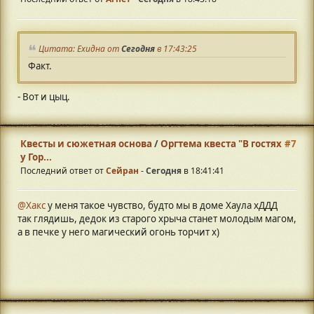
Цитата: Ехидна от
Сегодня
в 17:43:25
Факт.
- Вот и цыц.
Квесты и сюжетная основа
/
Оргтема квеста "В гостях
#7
у Гор...
Последний ответ от
Сейран
-
Сегодня
в 18:41:41
@Хакс
у меня такое чувство, будто мы в доме Хаула хДДД
так глядишь, дедок из старого хрыча станет молодым магом,
а в печке у него магический огонь торчит х)