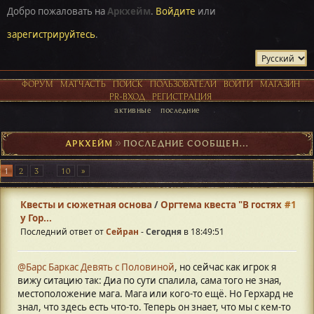
Добро пожаловать на
Аркхейм
.
Войдите
или
зарегистрируйтесь
.
ФОРУМ
МАТЧАСТЬ
ПОИСК
ПОЛЬЗОВАТЕЛИ
ВОЙТИ
МАГАЗИН
PR-ВХОД
РЕГИСТРАЦИЯ
активные
последние
АРКХЕЙМ
►
ПОСЛЕДНИЕ СООБЩЕНИЯ
1
2
3
...
10
Квесты и сюжетная основа
/
Оргтема квеста "В гостях
#1
у Гор...
Последний ответ от
Сейран
-
Сегодня
в 18:49:51
@Барс Баркас Девять с Половиной
, но сейчас как игрок я
вижу ситацию так: Диа по сути спалила, сама того не зная,
местоположение мага. Мага или кого-то ещё. Но Герхард не
знал, что здесь есть что-то. Теперь он знает, что мы с кем-то