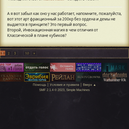
А я вот забыл как оно у нас работает, напомните, пожалуйста,
вот этот арт фракционный за 200кр без ордена и демы не
выдается в принципе? Это первый вопрос.
Второй, Инвокационная магия в чем отличия от
Классической в плане кубиков?
1
2
3
...
10
|
|
Помощь
Условия и правила
Вверх ▲
,
SMF 2.1.4 © 2023
Simple Machines