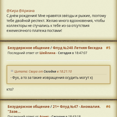
@Кира
@Ариана
С днём рождения! Мне нравятся звёзды и рыжие, поэтому
тебе двойной респект. Желаю много вдохновения, чтобы
коллекторы не стучались к тебе из-за отсутствия
ежемесячного платежа постами!
Безудержное общение
/
Флуд №240 Летняя беседка
#5
Последний ответ от
Шейлина
-
Сегодня
в 18:47:07
Цитата: Свора от
Сегодня
в 18:21:10
- Фух, а то за такие извращения осудить могут х)
кто?
Безудержное общение
/
21+ Флуд №47 - Аномалия.
#6
"Зазе...
Последний ответ от
Агнет
-
Сегодня
в 18:43:18