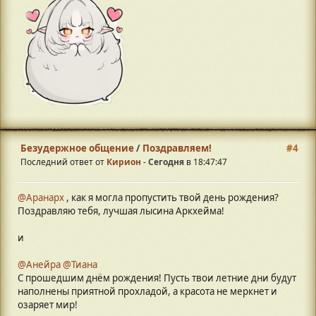
Безудержное общение
/
Поздравляем!
#4
Последний ответ от
Кирион
-
Сегодня
в 18:47:47
@Аранарх
, как я могла пропустить твой день рождения?
Поздравляю тебя, лучшая лысина Аркхейма!
и
@Анейра
@Тиана
С прошедшим днём рождения! Пусть твои летние дни будут
наполнены приятной прохладой, а красота не меркнет и
озаряет мир!