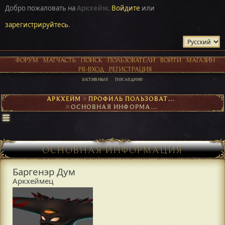
Добро пожаловать на
Аркхейм
.
Войдите
или
зарегистрируйтесь
.
ФОРУМ
МАТЧАСТЬ
ПОИСК
ПОЛЬЗОВАТЕЛИ
ВОЙТИ
МАГАЗИН
PR-ВХОД
РЕГИСТРАЦИЯ
активные
последние
АРКХЕЙМ
►
ПРОФИЛЬ ПОЛЬЗОВАТЕЛЯ БАРГЕНЭР ДУМ
►
ОСНОВНАЯ ИНФОРМАЦИЯ
ОСНОВНАЯ ИНФОРМАЦИЯ
Баргенэр Дум
Аркхеймец