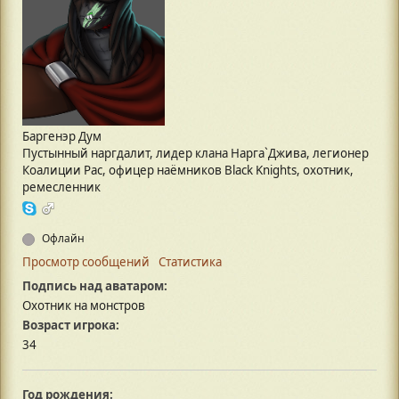
Баргенэр Дум
Пустынный наргдалит, лидер клана Нарга`Джива, легионер
Коалиции Рас, офицер наёмников Black Knights, охотник,
ремесленник
Офлайн
Просмотр сообщений
Статистика
Подпись над аватаром:
Охотник на монстров
Возраст игрока:
34
Год рождения: