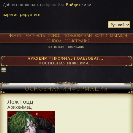
Добро пожаловать на
Аркхейм
.
Войдите
или
зарегистрируйтесь
.
ФОРУМ
МАТЧАСТЬ
ПОИСК
ПОЛЬЗОВАТЕЛИ
ВОЙТИ
МАГАЗИН
PR-ВХОД
РЕГИСТРАЦИЯ
активные
последние
АРКХЕЙМ
►
ПРОФИЛЬ ПОЛЬЗОВАТЕЛЯ ЛЕЖ ГОЦЦ
►
ОСНОВНАЯ ИНФОРМАЦИЯ
ОСНОВНАЯ ИНФОРМАЦИЯ
Леж Гоцц
Аркхеймец