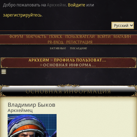
Добро пожаловать на
Аркхейм
.
Войдите
или
зарегистрируйтесь
.
ФОРУМ
МАТЧАСТЬ
ПОИСК
ПОЛЬЗОВАТЕЛИ
ВОЙТИ
МАГАЗИН
PR-ВХОД
РЕГИСТРАЦИЯ
активные
последние
АРКХЕЙМ
►
ПРОФИЛЬ ПОЛЬЗОВАТЕЛЯ ВЛАДИМИР БЫКОВ
►
ОСНОВНАЯ ИНФОРМАЦИЯ
ОСНОВНАЯ ИНФОРМАЦИЯ
Владимир Быков
Аркхеймец