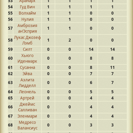
53
Аранарх
1
1
1
1
54
Гуд Вин
1
1
1
1
55
Волхайм
1
1
0
0
56
Нулия
1
1
0
0
Амброзия
57
1
1
0
0
ан’Эсприя
Лукас Джозеф
58
1
2
0
0
Лэмб
59
Силт
0
0
14
14
Хьюго
60
0
0
8
8
Иденмарк
61
Сусанна
0
0
8
11
62
Эйва
0
0
7
7
Аэлита
63
0
0
6
7
Лидделл
64
Леонель
0
0
5
5
65
Артрей
0
0
4
4
Джеймс
66
0
0
4
4
Салливан
67
Эленмари
0
0
4
4
Медресо
68
0
0
3
3
Валансиус