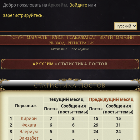
Добро пожаловать на
Аркхейм
.
Войдите
или
зарегистрируйтесь
.
ФОРУМ
МАТЧАСТЬ
ПОИСК
ПОЛЬЗОВАТЕЛИ
ВОЙТИ
МАГАЗИН
PR-ВХОД
РЕГИСТРАЦИЯ
активные
последние
АРКХЕЙМ
►
СТАТИСТИКА ПОСТОВ
СТАТИСТИКА ПОСТОВ
Текущий месяц
Предыдущий месяц
Персонаж
Сообщения
Сообщения
Посты
Посты
(посты+темы)
(посты+темы)
1
Кирион
7
8
15
15
2
Фехата
6
6
29
31
3
Элериум
5
5
24
24
Элизабет