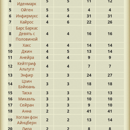
4
5
5
11
12
Иденмарк
5
Ойген
5
5
4
4
6
Инфирмукс
4
4
31
31
7
Кайрос
4
6
22
26
Барс Баркас
8
Девять с
4
4
16
16
Половиной
9
Хакс
4
4
14
14
10
Джин
4
5
13
14
11
Анейра
4
4
9
9
Кейтгриф
12
4
4
7
7
Альтугл
13
Энфир
3
3
24
27
Цзин
14
3
3
18
18
Бэйюань
15
Таска
3
3
12
13
16
Микаэль
3
3
10
10
17
Сейран
3
3
9
10
18
Анна
2
2
41
41
Хоглан фон
19
2
2
13
14
Айнцберн
20
Лира
2
2
8
8