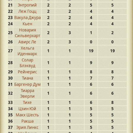
21
Энтропий
2
2
5
5
22
Леж Гоцц
2
2
4
4
23
Вакула Джура
2
2
4
4
24
Кьен
2
2
4
4
Новария
25
2
3
1
2
Сильверхарт
26
Авирс Ле
2
3
0
0
Хельга
27
1
1
19
19
Иденмарк
Солар
28
1
1
9
9
Блэквуд
29
Рейнерис
1
1
8
8
30
Тиана
1
1
7
7
31
Баргенэр Дум
1
1
6
6
Тиарра
32
1
1
6
6
Эверли
33
Тихе
1
1
6
8
34
Цзин Юй
1
1
5
5
35
Макх Шесть
1
1
5
5
36
Ракша
1
1
5
5
37
Эрия Линкс
1
1
5
5