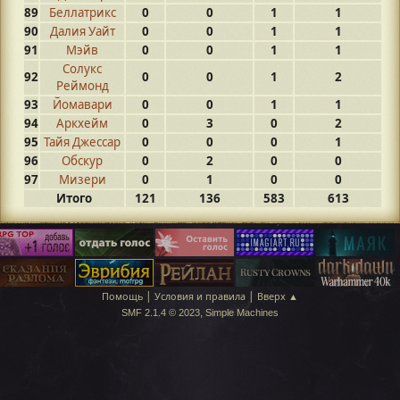
89
Беллатрикс
0
0
1
1
90
Далия Уайт
0
0
1
1
91
Мэйв
0
0
1
1
Солукс
92
0
0
1
2
Реймонд
93
Йомавари
0
0
1
1
94
Аркхейм
0
3
0
2
95
Тайя Джессар
0
0
0
1
96
Обскур
0
2
0
0
97
Mизери
0
1
0
0
Итого
121
136
583
613
|
|
Помощь
Условия и правила
Вверх ▲
,
SMF 2.1.4 © 2023
Simple Machines