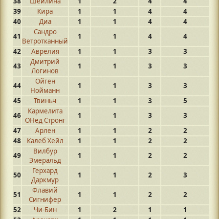
38
Шейлина
1
2
4
4
39
Кира
1
1
4
4
40
Диа
1
1
4
4
Сандро
41
1
1
4
4
Ветротканный
42
Аврелия
1
1
3
3
Дмитрий
43
1
1
3
3
Логинов
Ойген
44
1
1
3
3
Нойманн
45
Твиньч
1
1
3
5
Кармелита
46
1
1
3
3
ОНед Стронг
47
Арлен
1
1
2
2
48
Калеб Хейл
1
1
2
2
Вилбур
49
1
1
2
2
Эмеральд
Герхард
50
1
1
2
3
Даркмур
Флавий
51
1
1
2
2
Сигнифер
52
Чи-Бин
1
2
1
1