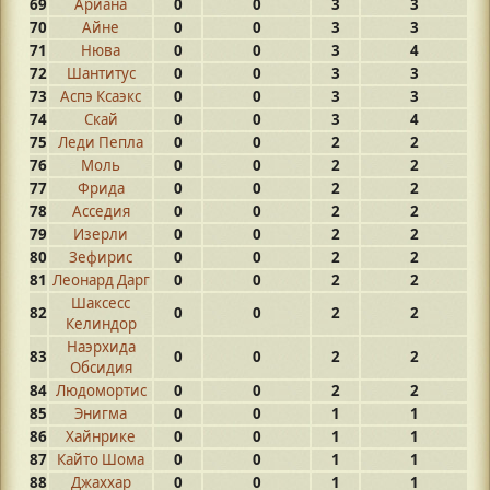
69
Ариана
0
0
3
3
70
Айне
0
0
3
3
71
Нюва
0
0
3
4
72
Шантитус
0
0
3
3
73
Аспэ Ксаэкс
0
0
3
3
74
Скай
0
0
3
4
75
Леди Пепла
0
0
2
2
76
Моль
0
0
2
2
77
Фрида
0
0
2
2
78
Асседия
0
0
2
2
79
Изерли
0
0
2
2
80
Зефирис
0
0
2
2
81
Леонард Дарг
0
0
2
2
Шаксесс
82
0
0
2
2
Келиндор
Наэрхида
83
0
0
2
2
Обсидия
84
Людомортис
0
0
2
2
85
Энигма
0
0
1
1
86
Хайнрике
0
0
1
1
87
Кайто Шома
0
0
1
1
88
Джаххар
0
0
1
1