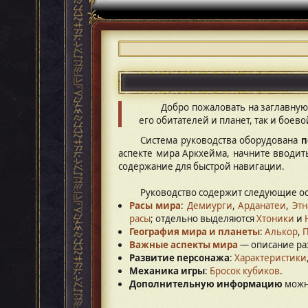
Добро пожаловать на заглавную
его обитателей и планет, так и боево
Система руководства оборудована
п
аспекте мира Аркхейма, начните вводит
содержание для быстрой навигации.
Руководство содержит следующие о
Расы мира
:
Демиурги
,
Арданатеи
,
Этн
расы
; отдельно выделяются
Хтоники
и
География мира и планеты
:
Алькор
,
Важные аспекты мира
— описание ра
Развитие персонажа
:
Характеристики
Механика игры
:
Бросок кубиков
.
Дополнительную информацию
можн