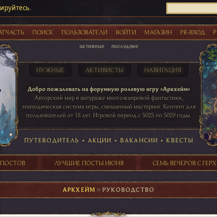
рируйтесь
.
АТЧАСТЬ
ПОИСК
ПОЛЬЗОВАТЕЛИ
ВОЙТИ
МАГАЗИН
PR-ВХОД
Р
активные
последние
НУЖНЫЕ
АКТИВИСТЫ
НАВИГАЦИЯ
Акции
Добро пожаловать на форумную ролевую игру «Аркхейм»
Авторский мир в антураже многожанровой фантастики,
эпизодическая система игры, смешанный мастеринг. Контент для
пользователей от 18 лет. Игровой период с 5025 по 5029 годы.
41 ПОСТОВ
31 ПОСТОВ
29 ПОСТОВ
24 ПОСТОВ
таблице игровой активности
ПУТЕВОДИТЕЛЬ
•
АКЦИИ
•
ВАКАНСИИ
•
КВЕСТЫ
 ПОСТОВ
ЛУЧШИЕ ПОСТЫ ИЮНЯ
СЕМЬ ВЕЧЕРОВ С ГЕР
АРКХЕЙМ
►
РУКОВОДСТВО