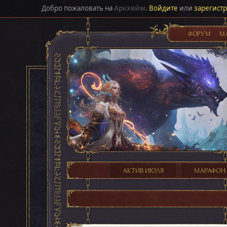
Добро пожаловать на
Аркхейм
.
Войдите
или
зарегист
ФОРУМ
М
АКТИВ ИЮЛЯ
МАРАФОН