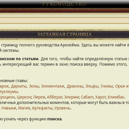
РУКОВОДСТВО
ЗАГЛАВНАЯ СТРАНИЦА
 страницу полного руководства Аркхейма. Здесь вы можете найти
й системы.
оиском по статьям
. Для того, чтобы найти определённую стать
ь интересующий вас термин в окно поиска вверху. Помимо этого, 
сновные главы:
архи
,
Дархаты
,
Эоны
,
Элементали
,
Драконы
,
Эльфы
,
Гномы
,
Орки и
Нуклеумы
.
Процион
,
Циркон
;
Лирея
,
Абберат
,
Элерим
;
Сабаот
,
Харот
,
Климбах
.
зличных дополнительных моментов, которые могут быть важны в т
,
Навыки
,
Магия
,
Артефакты
,
Уровень
.
о узнать через функцию
поиска
.