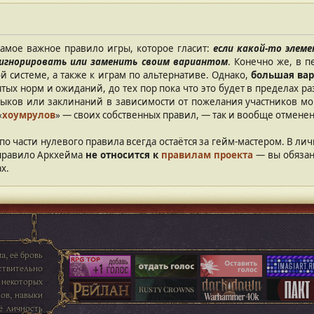
амое важное правило игры, которое гласит:
если какой-то элем
игнорировать или заменить своим вариантом
. Конечно же, в п
й системе, а также к играм по альтернативе. Однако,
большая ва
тых норм и ожиданий, до тех пор пока что это будет в пределах 
выков или заклинаний в зависимости от пожелания участников мо
«
хоумрулов
» — своих собственных правил, — так и вообще отменен
 по части нулевого правила всегда остаётся за гейм-мастером. В л
 правило Аркхейма
не относится к
правилам проекта
— вы обязан
х.
, её бровь
ствительно
 некоторых
ов, навыки
ё личность