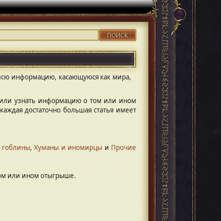
ПОИСК
 всю информацию, касающуюся как мира,
ю или узнать информацию о том или ином
каждая достаточно большая статья имеет
 гоблины
,
Хуманы и иномирцы
и
Прочие
ом или ином отыгрыше.