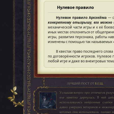
Нулевое правило
Нулевое правило Аркхейма
— с
конкретному отыгрышу, его можно 
механической части игры и к её боево
иных местах отклоняться от общеприня
игры, развития персонажа, работы на
изменены с помощью так называемых 
В квестах право последнего слова
по договорённости игроков. Нулевое
любой игре и даже во внеигровых тема
ЛУЧШИЙ ПОСТ ОТ
В.Е.Щ.
Услышав вопрос про отпечаток разума
еле заметно дернулась. В ней дей
использовались нейронные слепки
давно умерших ветеранов и инженер
которых она использовала, однако е