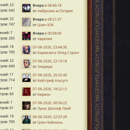
ний: 23
Вчера
в 08:46:18
ров: 642
от
Амброзия ан’Эсприя
ний: 22
Вчера
в 08:21:37
ров: 747
от
Цзин Юй
ений: 7
Вчера
в 00:58:06
ров: 265
от
Аврелия
ний: 18
07-08-2026, 23:44:30
ров: 795
от
Кармелита ОНед Стронг
ний: 22
07-08-2026, 22:19:18
ров: 640
от
Элериум
ний: 11
07-08-2026, 20:32:40
ров: 714
от
Кейтгриф Альтугл
ений: 1
07-08-2026, 18:22:13
тров: 60
от
Кирион
ений: 1
07-08-2026, 00:56:22
тров: 61
от
Лукас Джозеф Лэмб
ний: 19
06-08-2026, 22:37:28
ров: 795
от
Цзин Бэйюань