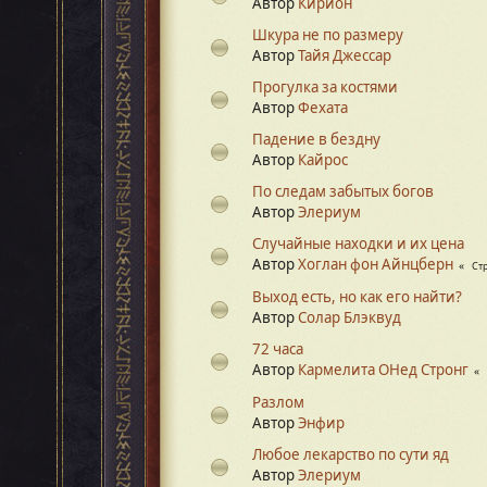
Автор
Кирион
Шкура не по размеру
Автор
Тайя Джессар
Прогулка за костями
Автор
Фехата
Падение в бездну
Автор
Кайрос
По следам забытых богов
Автор
Элериум
Случайные находки и их цена
Автор
Хоглан фон Айнцберн
Ст
Выход есть, но как его найти?
Автор
Солар Блэквуд
72 часа
Автор
Кармелита ОНед Стронг
Разлом
Автор
Энфир
Любое лекарство по сути яд
Автор
Элериум