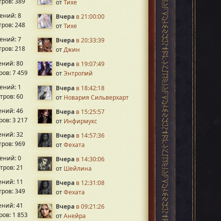
ров: 389
от
Тихе
ений: 8
Вчера
в 21:00:00
ров: 248
от
Тихе
ений: 7
Вчера
в 20:33:39
ров: 218
от
Джин
ний: 80
Вчера
в 19:07:49
ов: 7 459
от
Энтропий
ений: 1
Вчера
в 18:42:18
тров: 60
от
Новария Сильверхарт
ний: 46
Вчера
в 15:25:57
ов: 3 217
от
Инфирмукс
ний: 32
Вчера
в 14:57:36
ров: 969
от
Фехата
ений: 0
Вчера
в 14:30:06
тров: 21
от
Шейлина
ний: 11
Вчера
в 12:31:08
ров: 349
от
Фехата
ний: 41
Вчера
в 09:21:26
ов: 1 853
от
Анейра