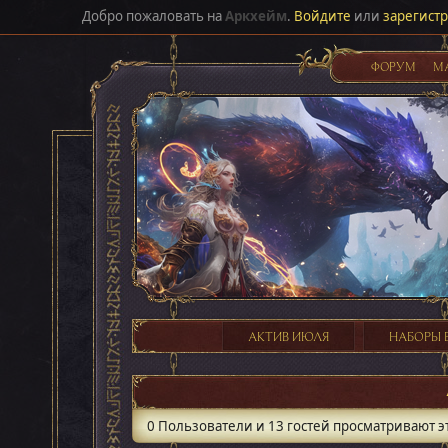
Добро пожаловать на
Аркхейм
.
Войдите
или
зарегист
ФОРУМ
М
АКТИВ ИЮЛЯ
НАБОРЫ 
0 Пользователи и 13 гостей просматривают эт