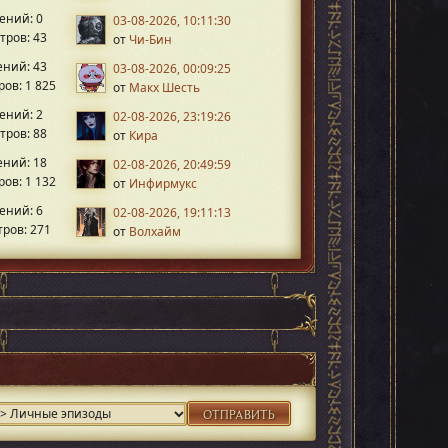
ений: 0
03-08-2026, 10:11:30
тров: 43
от
Чи-Бин
ний: 43
03-08-2026, 00:09:25
ов: 1 825
от
Макх Шесть
ений: 2
02-08-2026, 23:19:26
тров: 88
от
Кира
ний: 18
02-08-2026, 20:49:59
ов: 1 132
от
Инфирмукс
ений: 6
02-08-2026, 19:11:13
ров: 271
от
Волхайм
Ы