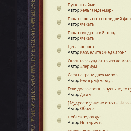
Пункт о найме
Автор
Хельга Иденмарк
Пока не погаснет последний фо
Автор
Фехата
Пока спит древний город
Автор
Фехата
Цена вопроса
Автор
Кармелита ОНед Стронг
Сколько секунд от крыла до мото
Автор
Элериум
След на грани двух миров
Автор
Кейтгриф Альтугл
Если долго стоять в пустыне, то 
Автор
Джин
[ Мудрости у нас не отнять. Чего н
Автор
Обскур
Небеса подождут
Автор
Инфирмукс