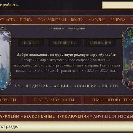
рируйтесь
.
АТЧАСТЬ
ПОИСК
ПОЛЬЗОВАТЕЛИ
ВОЙТИ
МАГАЗИН
PR-ВХОД
Р
активные
последние
НУЖНЫЕ
АКТИВИСТЫ
НАВИГАЦИЯ
Акции
Добро пожаловать на форумную ролевую игру «Аркхейм»
Авторский мир в антураже многожанровой фантастики,
эпизодическая система игры, смешанный мастеринг. Контент для
пользователей от 18 лет. Игровой период с 5025 по 5029 годы.
41 ПОСТОВ
31 ПОСТОВ
29 ПОСТОВ
24 ПОСТОВ
таблице игровой активности
ПУТЕВОДИТЕЛЬ
•
АКЦИИ
•
ВАКАНСИИ
•
КВЕСТЫ
В КВЕСТЫ
ГОЛОСУЕМ ЗА ПОСТЫ
СЕМЬ ВЕЧЕРОВ С ГЕР
АРКХЕЙМ
►
БЕСКОНЕЧНЫЕ ПРИКЛЮЧЕНИЯ
►
ЛИЧНЫЕ ЭПИЗОД
от раздел.