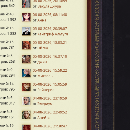
ний: 12
06-08-2026, 20:14:59
ров: 642
от
Вакула Джура
ний: 40
06-08-2026, 08:11:48
ов: 1 592
от
Анна
ний: 15
05-08-2026, 20:39:07
ов: 1 832
от
Кейтгриф Альтугл
ний: 15
05-08-2026, 18:03:21
ров: 781
от
Ойген
ений: 5
05-08-2026, 16:37:10
ров: 268
от
Джин
ений: 9
05-08-2026, 15:59:22
ров: 294
от
Микаэль
ний: 14
05-08-2026, 15:05:59
ров: 795
от
Рейнерис
ений: 6
04-08-2026, 23:19:59
ров: 317
от
Элериум
ений: 3
04-08-2026, 22:49:52
ров: 161
от
Анейра
ний: 19
04-08-2026, 21:30:47