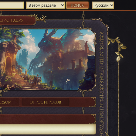
ЕГИСТРАЦИЯ
ХАРДОМ
ОПРОС ИГРОКОВ
Ы