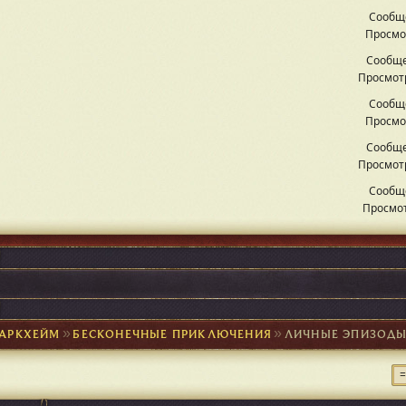
Сообщ
Просмо
Сообще
Просмотр
Сообщ
Просмо
Сообще
Просмотр
Сообщ
Просмот
АРКХЕЙМ
►
БЕСКОНЕЧНЫЕ ПРИКЛЮЧЕНИЯ
►
ЛИЧНЫЕ ЭПИЗОД