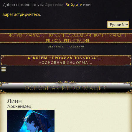
Добро пожаловать на
Аркхейм
.
Войдите
или
зарегистрируйтесь
.
ФОРУМ
МАТЧАСТЬ
ПОИСК
ПОЛЬЗОВАТЕЛИ
ВОЙТИ
МАГАЗИН
PR-ВХОД
РЕГИСТРАЦИЯ
активные
последние
АРКХЕЙМ
►
ПРОФИЛЬ ПОЛЬЗОВАТЕЛЯ ЛИНН
►
ОСНОВНАЯ ИНФОРМАЦИЯ
ОСНОВНАЯ ИНФОРМАЦИЯ
Линн
Аркхеймец