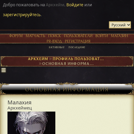
Добро пожаловать на
Аркхейм
.
Войдите
или
зарегистрируйтесь
.
ФОРУМ
МАТЧАСТЬ
ПОИСК
ПОЛЬЗОВАТЕЛИ
ВОЙТИ
МАГАЗИН
PR-ВХОД
РЕГИСТРАЦИЯ
активные
последние
АРКХЕЙМ
►
ПРОФИЛЬ ПОЛЬЗОВАТЕЛЯ МАЛАХИЯ
►
ОСНОВНАЯ ИНФОРМАЦИЯ
ОСНОВНАЯ ИНФОРМАЦИЯ
Малахия
Аркхеймец