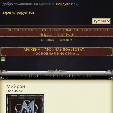
Добро пожаловать на
Аркхейм
.
Войдите
или
зарегистрируйтесь
.
ФОРУМ
МАТЧАСТЬ
ПОИСК
ПОЛЬЗОВАТЕЛИ
ВОЙТИ
МАГАЗИН
PR-ВХОД
РЕГИСТРАЦИЯ
активные
последние
АРКХЕЙМ
►
ПРОФИЛЬ ПОЛЬЗОВАТЕЛЯ МИЙРОН
►
ОСНОВНАЯ ИНФОРМАЦИЯ
ОСНОВНАЯ ИНФОРМАЦИЯ
Мийрон
Новичок