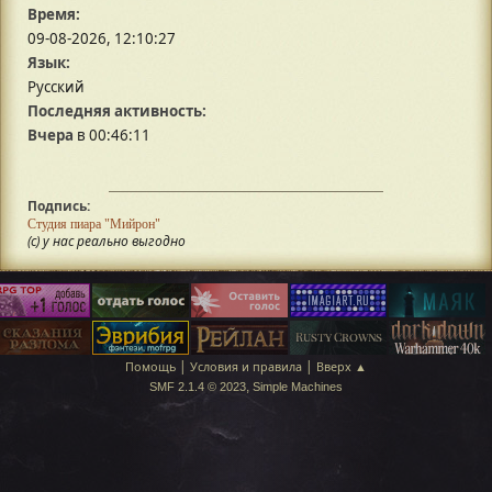
Время:
09-08-2026, 12:10:27
Язык:
Русский
Последняя активность:
Вчера
в 00:46:11
Подпись:
Студия пиара "Мийрон"
(с) у нас реально выгодно
|
|
Помощь
Условия и правила
Вверх ▲
,
SMF 2.1.4 © 2023
Simple Machines