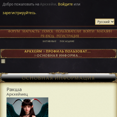
Добро пожаловать на
Аркхейм
.
Войдите
или
зарегистрируйтесь
.
ФОРУМ
МАТЧАСТЬ
ПОИСК
ПОЛЬЗОВАТЕЛИ
ВОЙТИ
МАГАЗИН
PR-ВХОД
РЕГИСТРАЦИЯ
активные
последние
АРКХЕЙМ
►
ПРОФИЛЬ ПОЛЬЗОВАТЕЛЯ РАКША
►
ОСНОВНАЯ ИНФОРМАЦИЯ
ОСНОВНАЯ ИНФОРМАЦИЯ
Ракша
Аркхеймец