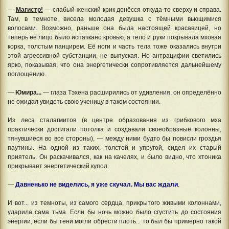
—
Магистр!
— слабый женский крик донёсся откуда-то сверху и справа.
Там, в темноте, висела молодая девушка с тёмными вьющимися
волосами. Возможно, раньше она была настоящей красавицей, но
теперь её лицо было испачкано кровью, а тело и руки покрывала мховая
корка, толстым панцирем. Её ноги и часть тела тоже оказались внутри
этой агрессивной субстанции, не выпуская. Но антрацифии светились
ярко, показывая, что она энергетически сопротивляется дальнейшему
поглощению.
—
Юмира...
— глаза Тэхена расширились от удивления, он определённо
не ожидал увидеть свою ученицу в таком состоянии.
Из леса сталагмитов (в центре образования из грибкового мха
практически достигали потолка и создавали своеобразные колонны,
тянувшиеся во все стороны), — между ними будто бы повисли гроздья
паутины. На одной из таких, толстой и упругой, сидел их старый
приятель. Он раскачивался, как на качелях, и было видно, что хтоника
прикрывает энергетический купол.
—
Давненько не виделись, я уже скучал. Мы вас ждали
.
И вот... из темноты, из самого сердца, прикрытого живыми колоннами,
ударила сама тьма. Если бы ночь можно было сгустить до состояния
энергии, если бы тени могли обрести плоть... то был бы примерно такой