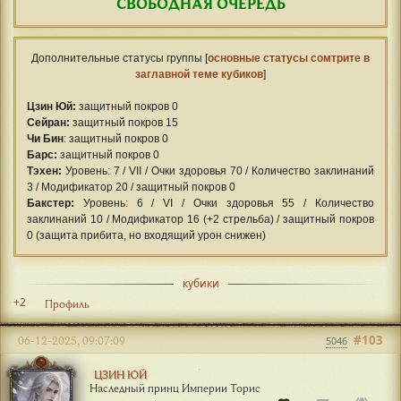
СВОБОДНАЯ ОЧЕРЕДЬ
Дополнительные статусы группы [
основные статусы сомтрите в
заглавной теме кубиков
]
Цзин Юй:
защитный покров 0
Сейран:
защитный покров 15
Чи Бин
: защитный покров 0
Барс:
защитный покров 0
Тэхен:
Уровень: 7 / VII / Очки здоровья 70 / Количество заклинаний
3 / Модификатор 20 / защитный покров 0
Бакстер:
Уровень: 6 / VI / Очки здоровья 55 / Количество
заклинаний 10 / Модификатор 16 (+2 стрельба) / защитный покров
0 (защита прибита, но входящий урон снижен)
кубики
+2
Профиль
#103
06-12-2025, 09:07:09
5046
ЦЗИН ЮЙ
Наследный принц Империи Торис