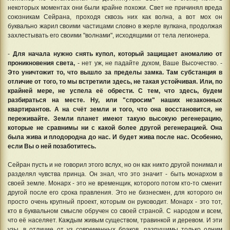
некоторых моментах они были крайне похожи. Свет не причинял вреда
союзникам Сейрана, проходя сквозь них как волна, а вот мох он
буквально жарил своими частицами словно в жерле вулкана, продолжая
захлестывать его своими "волнами", исходящими от тела легионера.
-
Для начала нужно снять купол, который защищает аномалию от
проникновения света,
- нет уж, не падайте духом, Ваше Высочество. -
Это уничтожит то, что вышло за пределы замка. Там субстанция в
отличие от того, то мы встретили здесь, не такая устойчивая. Или, по
крайней мере, не успела её обрести. С тем, что здесь, будем
разбираться на месте. Ну, или "спросим" наших незаконных
квартирантов. А на счёт земли и того, что она восстановится, не
переживайте. Земли планет имеют такую высокую регенерацию,
которые не сравнимы ни с какой более другой регенерацией. Она
была жива и плодородна до нас. И будет жива после нас. Особенно,
если Вы о ней позаботитесь.
Сейран пусть и не говорил этого вслух, но он как никто другой понимал и
разделял чувства принца. Он знал, что это значит - быть монархом в
своей земле. Монарх - это не временщик, которого потом кто-то сменит
другой после его срока правления. Это не бизнесмен, для которого он
просто очень крупный проект, которым он руководит. Монарх - это тот,
кто в буквальном смысле обручен со своей страной. С народом и всем,
что её населяет. Каждым живым существом, травинкой и деревом. И эти
узы, в отличие от уз современных браков, разрушимы только одним