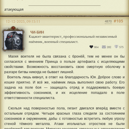
атакующая
#105
12-12-2025, 09:15:11
4870
ЧИ-БИН
Каджит-авантюрист, профессиональный независимый
наёмник, военный специалист.
864
282
575
Магия воителя не была связана с бронёй, тем не менее он бы
согласился с мнением Принца о пользе артефакта с исцеляющими
свойствами. Возможность восстановить свою смертную оболочку в
разгаре битвы никогда не бывает лишней.
Воитель лишь кивнул, в ответ на благодарность Юя. Доброе слово и
кошке
приятно. И всё же, наёмник лишь выполнял свою работу. Его
задача на поле боя — защищать отряд и поддерживать боевую
эффективность союзников, и их исцеление попадало в поле
ответственности специалиста.
Скользя над поверхностью пола, гигант двигался вперёд вместе с
остальным отрядом. Четыре красных глаза следили за состоянием
союзников и окружением, дабы с готовностью встретить любую угрозу
стеной тёмного металла. Атаки игольчатых отростков не были