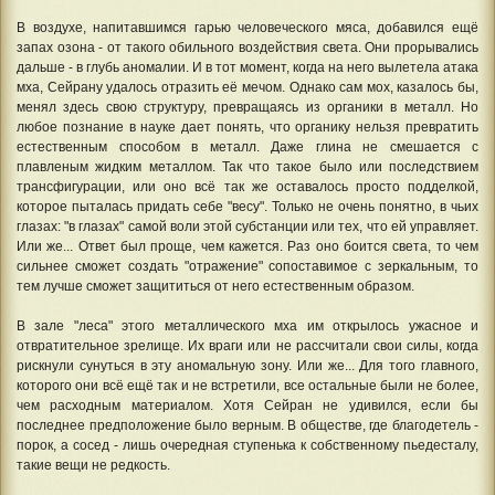
В воздухе, напитавшимся гарью человеческого мяса, добавился ещё
запах озона - от такого обильного воздействия света. Они прорывались
дальше - в глубь аномалии. И в тот момент, когда на него вылетела атака
мха, Сейрану удалось отразить её мечом. Однако сам мох, казалось бы,
менял здесь свою структуру, превращаясь из органики в металл. Но
любое познание в науке дает понять, что органику нельзя превратить
естественным способом в металл. Даже глина не смешается с
плавленым жидким металлом. Так что такое было или последствием
трансфигурации, или оно всё так же оставалось просто подделкой,
которое пыталась придать себе "весу". Только не очень понятно, в чьих
глазах: "в глазах" самой воли этой субстанции или тех, что ей управляет.
Или же... Ответ был проще, чем кажется. Раз оно боится света, то чем
сильнее сможет создать "отражение" сопоставимое с зеркальным, то
тем лучше сможет защититься от него естественным образом.
В зале "леса" этого металлического мха им открылось ужасное и
отвратительное зрелище. Их враги или не рассчитали свои силы, когда
рискнули сунуться в эту аномальную зону. Или же... Для того главного,
которого они всё ещё так и не встретили, все остальные были не более,
чем расходным материалом. Хотя Сейран не удивился, если бы
последнее предположение было верным. В обществе, где благодетель -
порок, а сосед - лишь очередная ступенька к собственному пьедесталу,
такие вещи не редкость.