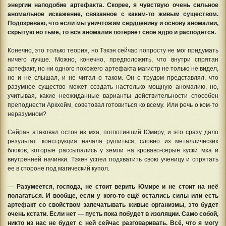
энергии наподобие артефакта. Скорее, я чувствую очень сильное
аномальное искажение, связанное с каким-то живым существом.
Подозреваю, что если мы уничтожим сердцевину и основу аномалии,
скрытую во тьме, то вся аномалия потеряет своё ядро и расподется.
Конечно, это только теория, но Тэхэн сейчас попросту не мог придумать
ничего лучше. Можно, конечно, предположить, что внутри спрятан
артефакт, но ни одного похожего артефакта магистр не только не видел,
но и не слышал, и не читал о таком. Он с трудом представлял, что
разумное существо может создать настолько мощную аномалию, но,
учитывая, какие неожиданные варианты действительности способен
преподнести Аркхейм, советовал готовиться ко всему. Или речь о ком-то
неразумном?
Сейран атаковал остов из мха, поглотивший Юмиру, и это сразу дало
результат: конструкция начала рушиться, словно из металлических
блоков, которые рассыпались у земли на кроваво-серые куски мха и
внутренней начинки. Тэхен успел подхватить свою ученицу и спрятать
ее в стороне под магический купол.
—
Разумеется, господа, не стоит верить Юмире и не стоит на неё
полагаться. И вообще, если у кого-то ещё остались силы или есть
артефакт со свойством запечатывать живые организмы, это будет
очень кстати. Если нет — пусть пока побудет в изоляции. Само собой,
никто из нас не будет с ней сейчас разговаривать. Всё, что я могу