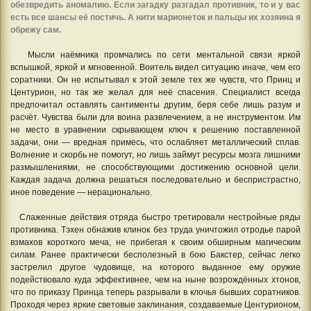
обезвредить аномалию. Если загадку разгадал противник, то и у вас
есть все шансы её постичь. А нити марионеток и пальцы их хозяина я
обрежу сам.
Мысли наёмника промчались по сети ментальной связи яркой
вспышкой, яркой и мгновенной. Воитель видел ситуацию иначе, чем его
соратники. Он не испытывал к этой земле тех же чувств, что Принц и
Центурион, но так же желал для неё спасения. Специалист всегда
предпочитал оставлять сантименты другим, беря себе лишь разум и
расчёт. Чувства были для воина развлечением, а не инструментом. Им
не место в уравнении скрывающем ключ к решению поставленной
задачи, они — вредная примесь, что ослабляет металлический сплав.
Волнение и скорбь не помогут, но лишь займут ресурсы мозга лишними
размышлениями, не способствующими достижению основной цели.
Каждая задача должна решаться последовательно и беспристрастно,
иное поведение — нерационально.
Слаженные действия отряда быстро третировали нестройные ряды
противника. Тэхен обнажив клинок без труда уничтожил отродье парой
взмахов короткого меча, не прибегая к своим обширным магическим
силам. Ранее практически бесполезный в бою Бакстер, сейчас легко
застрелил другое чудовище, на которого выданное ему оружие
подействовало куда эффективнее, чем на ныне возрождённых хтонов,
что по приказу Принца теперь разрывали в клочья бывших соратников.
Проходя через яркие световые заклинания, создаваемые Центурионом,