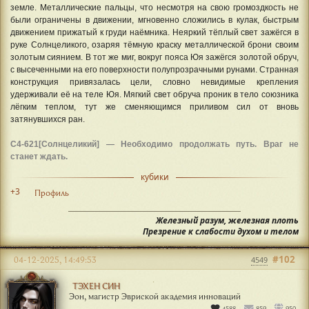
земле. Металлические пальцы, что несмотря на свою громоздкость не
были ограничены в движении, мгновенно сложились в кулак, быстрым
движением прижатый к груди наёмника. Неяркий тёплый свет зажёгся в
руке Солнцеликого, озаряя тёмную краску металлической брони своим
золотым сиянием. В тот же миг, вокруг пояса Юя зажёгся золотой обруч,
с высеченными на его поверхности полупрозрачными рунами. Странная
конструкция привязалась цели, словно невидимые крепления
удерживали её на теле Юя. Мягкий свет обруча проник в тело союзника
лёгким теплом, тут же сменяющимся приливом сил от вновь
затянувшихся ран.
С4-621[Солнцеликий] — Необходимо продолжать путь. Враг не
станет ждать.
кубики
+3
Профиль
Железный разум, железная плоть
Презрение к слабости духом и телом
#102
04-12-2025, 14:49:53
4549
ТЭХЕН СИН
Эон, магистр Эвриской академия инноваций
4588
859
950