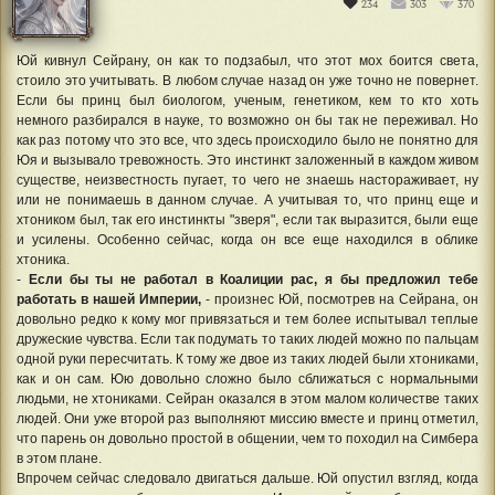
234
303
370
Юй кивнул Сейрану, он как то подзабыл, что этот мох боится света,
стоило это учитывать. В любом случае назад он уже точно не повернет.
Если бы принц был биологом, ученым, генетиком, кем то кто хоть
немного разбирался в науке, то возможно он бы так не переживал. Но
как раз потому что это все, что здесь происходило было не понятно для
Юя и вызывало тревожность. Это инстинкт заложенный в каждом живом
существе, неизвестность пугает, то чего не знаешь настораживает, ну
или не понимаешь в данном случае. А учитывая то, что принц еще и
хтоником был, так его инстинкты "зверя", если так выразится, были еще
и усилены. Особенно сейчас, когда он все еще находился в облике
хтоника.
-
Если бы ты не работал в Коалиции рас, я бы предложил тебе
работать в нашей Империи,
- произнес Юй, посмотрев на Сейрана, он
довольно редко к кому мог привязаться и тем более испытывал теплые
дружеские чувства. Если так подумать то таких людей можно по пальцам
одной руки пересчитать. К тому же двое из таких людей были хтониками,
как и он сам. Юю довольно сложно было сближаться с нормальными
людьми, не хтониками. Сейран оказался в этом малом количестве таких
людей. Они уже второй раз выполняют миссию вместе и принц отметил,
что парень он довольно простой в общении, чем то походил на Симбера
в этом плане.
Впрочем сейчас следовало двигаться дальше. Юй опустил взгляд, когда