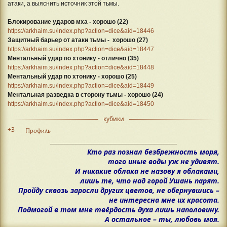
атаки, а выяснить источник этой тьмы.
Блокирование ударов мха - хорошо (22)
https://arkhaim.su/index.php?action=dice&aid=18446
Защитный барьер от атаки тьмы - хорошо (27)
https://arkhaim.su/index.php?action=dice&aid=18447
Ментальный удар по хтонику - отлично (35)
https://arkhaim.su/index.php?action=dice&aid=18448
Ментальный удар по хтонику - хорошо (25)
https://arkhaim.su/index.php?action=dice&aid=18449
Ментальная разведка в сторону тьмы - хорошо (24)
https://arkhaim.su/index.php?action=dice&aid=18450
кубики
+3
Профиль
Кто раз познал безбрежность моря,
того иные воды уж не удивят.
И никакие облака не назову я облаками,
лишь те, что над горой Ушань парят.
Пройду сквозь заросли других цветов, не обернувшись –
не интересна мне их красота.
Подмогой в том мне твёрдость духа лишь наполовину.
А остальное – ты, любовь моя.