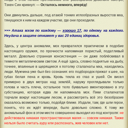
Тэхен Син крикнул: —
Осталось немного, вперёд!
Они двинулись дальше, под атакой тонких иглообразных выростов мха,
тянущихся к ним на каждом участке, где они проходили.
>>> Атака мхом по каждому —
хорошо 17
, по одному на каждого.
Неудача в защите отнимет у вас 20 единиц здоровья.
Здесь, у центра аномалии, мох превратился практически в подобие
настоящего оружия, по прочности напоминая пористый, податливый
металл. Довольно странная консистенция — он даже поблёскивал в
темноте металлическим светом. А ещё здесь, словно поднятые на дыбу,
точнее, впаянные в щерящиеся к потолку сталагнаты мха, находились
люди. Мужчина уже был без сознания: его подбородок прижат к шее, на
губах белая пена и кровь. Кровь текла из глаз и ушей. Он висел
примерно в двух метрах над землёй, наружу проглядывали только
голова и часть плеча, остальное тело буквально вмонтировано в эту
субстанцию, которая едва ли напоминала мох. Пики сталагнатов
торчали вокруг настоящим лесом, и рассмотреть всё это безобразие
оказалось возможно только, подойдя ближе. Издали, там, где шли герои,
понять, что их ждёт впереди, было довольно сложно. К тому же
аномальный фон в этом месте совершенно выходил из-под контроля:
не
действовала никакая пространственная магия — совсем никакая. Также
нельзя было считать ауру или распознать, жив человек или нет
.