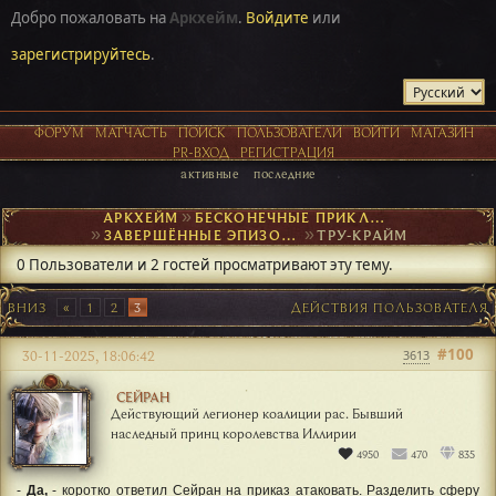
Добро пожаловать на
Аркхейм
.
Войдите
или
зарегистрируйтесь
.
ФОРУМ
МАТЧАСТЬ
ПОИСК
ПОЛЬЗОВАТЕЛИ
ВОЙТИ
МАГАЗИН
PR-ВХОД
РЕГИСТРАЦИЯ
активные
последние
АРКХЕЙМ
►
БЕСКОНЕЧНЫЕ ПРИКЛЮЧЕНИЯ
►
ЗАВЕРШЁННЫЕ ЭПИЗОДЫ
►
ТРУ-КРАЙМ
0 Пользователи и 2 гостей просматривают эту тему.
ВНИЗ
1
2
3
ДЕЙСТВИЯ ПОЛЬЗОВАТЕЛЯ
#100
30-11-2025, 18:06:42
3613
СЕЙРАН
Действующий легионер коалиции рас. Бывший
наследный принц королевства Иллирии
4950
470
835
-
Да,
- коротко ответил Сейран на приказ атаковать. Разделить сферу