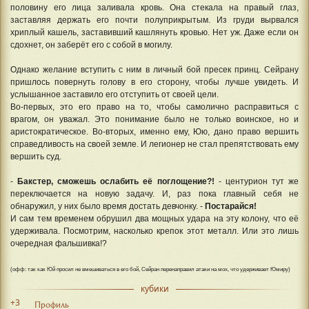
половину его лица заливала кровь. Она стекала на правый глаз,
заставляя держать его почти полуприкрытым. Из груди вырвался
хриплый кашель, заставивший кашлянуть кровью. Нет уж. Даже если он
сдохнет, он заберёт его с собой в могилу.
Однако желание вступить с ним в личный бой пресек принц. Сейрану
пришлось повернуть голову в его сторону, чтобы лучше увидеть. И
услышанное заставило его отступить от своей цели.
Во-первых, это его право на то, чтобы самолично расправиться с
врагом, он уважал. Это понимание было не только воинское, но и
аристократическое. Во-вторых, именно ему, Юю, дано право вершить
справедливость на своей земле. И легионер не стал препятствовать ему
вершить суд.
-
Бакстер, сможешь ослабить её поглощение?!
- центурион тут же
переключается на новую задачу. И, раз пока главный себя не
обнаружил, у них было время достать девчонку. -
Постарайся!
И сам тем временем обрушил два мощных удара на эту колону, что её
удерживала. Посмотрим, насколько крепок этот металл. Или это лишь
очередная фальшивка!?
(офф: так как Юй просил не вмешиваться в его бой, Сейран перенаправил атаки на мох, что удерживает Юмиру)
кубики
+3
Профиль