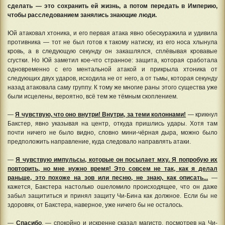
сделать — это сохранить ей жизнь, а потом передать в Империю,
чтобы расследованием занялись знающие люди.
Юй атаковал хтоника, и его первая атака явно обескуражила и удивила
противника — тот не был готов к такому натиску, из его носа хлынула
кровь, а в следующую секунду он закашлялся, сплёвывая кровавые
сгустки. Но Юй заметил кое-что странное: защита, которая сработала
одновременно с его ментальной атакой и прикрыла хтоника от
следующих двух ударов, исходила не от него, а от тьмы, которая секунду
назад атаковала саму группу. К тому же многие раны этого существа уже
были исцелены, вероятно, всё тем же тёмным скоплением.
—
Я чувствую, что оно внутри! Внутри, за теми колоннами!
— крикнул
Бакстер, явно указывая на центр, откуда пришлись удары. Хотя там
почти ничего не было видно, словно мини-чёрная дыра, можно было
предположить направление, куда следовало направлять атаки.
—
Я чувствую импульсы, которые он посылает мху. Я попробую их
повторить, но мне нужно время! Это совсем не так, как я делал
раньше, это похоже на зов или песню, не знаю, как описать...
—
кажется, Бакстера настолько ошеломило происходящее, что он даже
забыл защититься и принял защиту Чи-Бина как должное. Если бы не
здоровяк, от Бакстера, наверное, уже ничего бы не осталось.
—
Спасибо
, — спокойно и искренне сказал магистр, посмотрев на Чи-