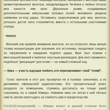
проблемой для воителя. Мириада сенсоров, связанных с авточувствами
аугментированного монстра, предупреждала Чи-Бина о любых потугах
мха нанести ему урон. Дёрганные рывки, создаваемые
дополнительными импульсами силовых полей, мгновенно уводили
наёмника из-под удара. Оставшись недосягаемым для мха, воитель
успешно достиг леса сталагмитов, вместе с остальными участниками
отряда.
—
Магистр!
Женский зов привлёк внимание воителя, но он потратил лишь малую
толику концентрации для изучения его источника, продолжая следить
за окружением в ожидании подлого удара. Враг был знаком с
ментальной магией и являлся опытным кукловодом. Для него применять
подобные "декорации" для атаки — не самый сложный ход.
— Крах — участь ждущая любого, кто переоценивает свой "гений".
Голос воителя в этот раз прозвучал не в головах союзниках, а из
динамиков офицерской аудиосистемы. Его презрительный рокот
раздался по помещению, стремясь достигнуть не только ушей
союзников, но и самой Юмиры. Наёмник явно не питал к ней тёплых
чувств, желая пристыдить за слабость ума и предательство.
С4-621[Солнцеликий] — Юмира может в равной степени быть