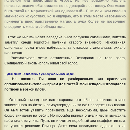
полезной или представлять угрозу. Из неё возможно извлечь
полезные знания об аномалии, но не доверяйте её голосу. Она может
быть такой же марионеткой как одноглазый... Я не слишком силён в
магических искусствах, но я ощущаю, что в этом месте невозможно
применять пространственную магию, а аура более не позволяют
определить жив ли её обладатель.
В тот же миг как новая передача была получена союзниками, воитель
заметил среди мшистой паутины старого знакомого. Искажённая
одноглазая рожа вновь наблюдала за отрядом с дистанции, ехидно
паясничая.
Рассматривая метки оставленные Эспадоном на теле врага,
Солнцеликий вновь использовал свой голос.
—
Давненько не виделись, я уже скучал. Мы вас ждали
.
— Не похоже. Ты явно не разбираешься как правильно
организовывать тёплый приём для гостей. Мой Эспадон изголодался
по твоей мерзкой плоти.
Ответный выпад воителя сохранял его образ спесивого воина,
зацикленного на битве и самоутверждении за счёт поверженных врагов.
Он был готов уязвить противника ещё несколькими, дабы сместить
фокус внимания на себя... Но просьба принца о дуэли чести вынудила
наëмника отступить. Пусть он и считал подобный ход неэффективным,
но уважал решение Принца. Даже если последнего одолеют, воин