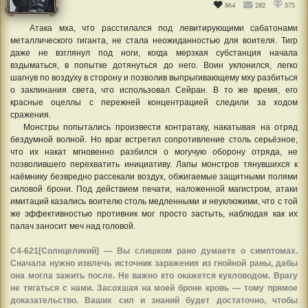
864
282
575
Атака мха, что расстилался под левитирующими сабатонами
металлического гиганта, не стала неожиданностью для воителя. Тигр
даже не взглянул под ноги, когда мерзкая субстанция начала
вздыматься, в попытке дотянуться до него. Воин уклонился, легко
шагнув по воздуху в сторону и позволив выпрыгивающему мху разбиться
о заклинания света, что использовал Сейран. В то же время, его
красные оцеллы с пережней концентрацией следили за ходом
сражения.
Монстры попытались произвести контратаку, накатывая на отряд
бездумной волной. Но враг встретил сопротивление столь серьёзное,
что их накат мгновенно разбился о могучую оборону отряда, не
позволившего перехватить инициативу. Лапы монстров тянувшихся к
наёмнику безвредно рассекали воздух, обжигаемые защитными полями
силовой брони. Под действием печати, наложенной магистром, атаки
имитаций казались воителю столь медленными и неуклюжими, что с той
же эффективностью противник мог просто застыть, наблюдая как их
палач заносит меч над головой.
С4-621[Солнцеликий] — Вы слишком рано думаете о симптомах.
Сначала нужно извлечь источник заражения из гнойной раны, дабы
она могла зажить после. Не важно кто окажется кукловодом. Врагу
не тягаться с нами. Засохшая на моей броне кровь — тому прямое
доказательство. Ваших сил и знаний будет достаточно, чтобы