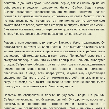
действий в данном случае было очень верно, так как легионер не мог
действовать в воздухе полноценно. Ничего. Сейчас будет светло.
Выбрав свободного человекоподобного монстра, центурион словно
поймал в его двигающийся кокон, сплетенный из света. Монстр, как бы
не уклонялся, не мог уклониться за ним полностью, потому что свет
захватывал его везде, заставляя его черный силуэт извиваться змеей и
буквально истаивать, пока от черного контура не осталось лишь пепла,
который рассыпался в воздухе, подхваченный потоками ветра.
Решение присоединить к их отряду Бакстера было правильным. Он
показал себя как отличный боец. Пусть он и не выступал в ближнем бою,
но его умение подчиняться приказам и слаженность в работе такой
разношерстной команде давали свои плоды. По крайней мере те, кто
выступал впереди, знали, что их спины прикрыты. Если они выберутся
отсюда, Сейран ему обещает, он не только получит сопроводительное
письмо, но центурион сделает всё, чтобы его взяли на должность
оперативника. А ещё, если потребуется, закупит ему недостающее
снаряжение. Однако это всё он отметил про себя, ни сказав ничего
вслух. Он всегда был таким - не говорил "гоп", пока не перепрыгивал
планку. До этого момента нужно было ещё дожить.
Попытка маневрировать в полёте не удалась... Когда Юя ранили,
Сейран почувствовал это буквально спиной. Они дрогнули, после чего
опустились на пространство, которое смогли выжечь ранее. Но
легионер не остановился на достигнутом. Свет - не огонь, хотя в