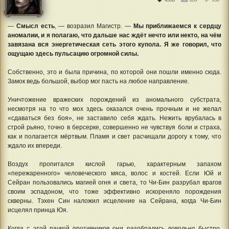
—
Смысл есть
, — возразил Магистр. —
Мы приближаемся к сердцу
аномалии, и я полагаю, что дальше нас ждёт нечто или некто, на чём
завязана вся энергетическая сеть этого купола. Я же говорил, что
ощущаю здесь пульсацию огромной силы.
Собственно, это и была причина, по которой они пошли именно сюда.
Замок ведь большой, выбор мог пасть на любое направление.
Уничтожение вражеских порождений из аномального субстрата,
несмотря на то что мох здесь оказался очень прочным и не желал
«сдаваться без боя», не заставило себя ждать. Нежить врубалась в
строй рьяно, точно в берсерке, совершенно не чувствуя боли и страха,
как и полагается мёртвым. Пламя и свет расчищали дорогу к тому, что
ждало их впереди.
Воздух пропитался кислой гарью, характерным запахом
«пережаренного» человеческого мяса, волос и костей. Если Юй и
Сейран пользовались магией огня и света, то Чи-Бин разрубал врагов
своим эспадоном, что тоже эффективно искореняло порождения
скверны. Тэхен Син наложил исцеление на Сейрана, когда Чи-Бин
исцелял принца Юя.
Когда с этой пачкой противников они разобрались довольно быстро,