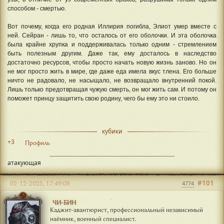
способом - смертью.
Вот почему, когда его родная Иллирия погибла, Элиот умер вместе с
ней. Сейран - лишь то, что осталось от его оболочки. И эта оболочка
была крайне хрупка и поддерживалась только одним - стремлением
быть полезным другим. Даже так, ему досталось в наследство
достаточно ресурсов, чтобы просто начать новую жизнь заново. Но он
не мог просто жить в мире, где даже еда имела вкус тлена. Его больше
ничто не радовало, не насыщало, не возвращало внутренний покой.
Лишь только предотвращая чужую смерть, он мог жить сам. И потому он
поможет принцу защитить свою родину, чего бы ему это ни стоило.
кубики
+3
Профиль
атакующая
#101
02-12-2025, 17:49:08
4774
ЧИ-БИН
Каджит-авантюрист, профессиональный независимый
наёмник, военный специалист.