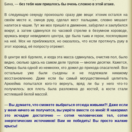
Бина, —
без тебя нам пришлось бы очень сложно в этой атаке.
В следующую секунду произошло сразу две вещи: хтоник остался на
своём месте и, скинув руку, сделал жест пальцами, словно мешает
напиток в чашке. Тут же мох пришёл в движение, забурлил и заклубился
вокруг, а затем сдвинулся по часовой стрелке в безумном хороводе,
кружась вокруг невидимого центра, где была тьма и герои, посягнувшие
на неё. Мох не приближался, но оказалось, что если протянуть руку в
этот хоровод, её попросту отрежет.
В центре всё бурлило, и когда эта масса сдвинулась, очистив пол, было
видно, сколько здесь на самом деле трупов — многие десятки. Кажется,
Юмира была одной из немногих, кто дожил до прихода спасателей. Все
остальные уже были съедены и не подлежали никакому
восстановлению. Даже если бы самый могущественный целитель
Аркхейма попытался кого-то вернуть, вряд ли бы у него что-то
получилось: вся плоть была разложена до костей, а кости стали
истлевшей белой массой.
—
Вы думаете, что сможете выбраться отсюда живыми?! Даже если
у меня ничего не получится, вы умрёте вместе со мной! Я накормил
это исчадие достаточно — сотня человеческих тел, сотня
энергетических источников! Вам не победить! Вы просто жалкие
крысы!