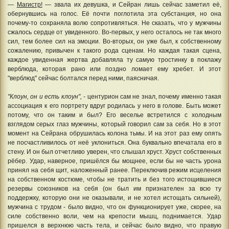
—
Магистр!
— звала их девушка, и Сейран лишь сейчас заметил её,
обернувшись на голос. Её почти поглотила эта субстанция, но она
почему-то сохраняла волю сопротивляться. Не сказать, что у мужчины
сжалось сердце от увиденного. Во-первых, у него осталось не так много
сил, тем более сил на эмоции. Во-вторых, он уже был, к собственному
сожалению, привычен к такого рода сценам. Но каждая такая сцена,
каждое увиденная жертва добавляла ту самую тростинку в поклажу
верблюда, которая рано или поздно ломает ему хребет. И этот
"верблюд" сейчас болтался перед ними, паясничая.
"Клоун, он и есть клоун", -
центурион сам не знал, почему именно такая
ассоциация к его портрету вдруг родилась у него в голове. Быть может
потому, что он таким и был? Его веселье встретился с холодным
взглядом серых глаз мужчины, который говорил сам за себя. Но в этот
момент на Сейрана обрушилась колона тьмы. И на этот раз ему опять
не посчастливилось от неё уклониться. Она буквально впечатала его в
стену. И он был отчетливо уверен, что слышал хруст. Хруст собственных
рёбер. Удар, наверное, пришёлся бы мощнее, если бы не часть урона
принял на себя щит, наложенный ранее. Переключив режим исцеления
на собственном костюме, чтобы не тратить и без того истощившиеся
резервы союзников на себя (он был им признателен за всю ту
поддержку, которую они не оказывали, и не хотел истощать сильней),
мужчина с трудом - было видно, что он функционирует уже, скорее, на
силе собственно воли, чем на крепости мышц, поднимается. Удар
пришелся в верхнюю часть тела, и сейчас было видно, что правую