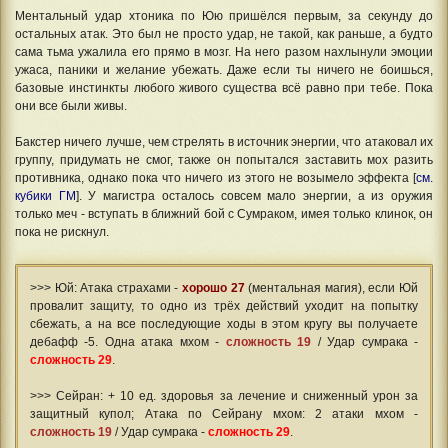
Ментальный удар хтоника по Юю пришёлся первым, за секунду до
остальных атак. Это был не просто удар, не такой, как раньше, а будто
сама тьма ужалила его прямо в мозг. На него разом нахлынули эмоции
ужаса, паники и желание убежать. Даже если ты ничего не боишься,
базовые инстинкты любого живого существа всё равно при тебе. Пока
они все были живы.
Бакстер ничего лучше, чем стрелять в источник энергии, что атаковал их
группу, придумать не смог, также он попытался заставить мох разить
противника, однако пока что ничего из этого не возымело эффекта [
см.
кубики ГМ
]. У магистра осталось совсем мало энергии, а из оружия
только меч - вступать в ближний бой с Сумраком, имея только клинок, он
пока не рискнул.
>>> Юй: Атака страхами -
хорошо 27
(ментальная магия), если Юй
провалит защиту, то одно из трёх действий уходит на попытку
сбежать, а на все последующие ходы в этом кругу вы получаете
дебафф -5. Одна атака мхом -
сложность 19
/ Удар сумрака -
сложность 29
.
>>> Сейран: + 10 ед. здоровья за лечение и сниженный урон за
защитный купол; Атака по Сейрану мхом: 2 атаки мхом -
сложность 19
/ Удар сумрака -
сложность 29
.