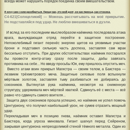
всегда может нарушить порядок поединка своим вмешательством.
Я хочу сам с ним разобраться. Прошу вас, это мой долг, не как принца, как хтоника.
С4-621[Солнцеликий] — Можешь рассчитывать на моë прикрытие.
Не подставляйся под удар. Не люблю вмешиваться в дуэли.
И вслед за его последним мыслеобразом наëмника последовала атака
врага, вынуждающая отряд перейти в защитное построение.
Непоколебимый гигант перенëс энергию щитов на уязвимые участки
брони и подставил сильную часть доспеха, заставляя сам мрак
бессильно отступить. При других обстоятельствах наëмник постарался
бы провести контр-атаку сразу после защиты, дабы завязать
противника на себе... Но введу просьбы Юя, ему пришлось опустить меч.
Вместо атаки воин прикрыл Магистра — своим телом, а Бакстера —
лезвием трëхметрового меча. Защитные силовые поля вспыхнули
мëртвым золотом, заставляя тьму разбиваться не добираясь до
союзников. Вытянутая рука наëмника, несмотря на сниженную
структуру, удерживала меч мëртвой хваткой. Сдвинуть еë с места — всë
равно что сдвинуть самого воителя...
Защита двух союзников прошла успешно, но наëмник не успел помочь
Центуриону, что получил наибольший урон, не сумев отразить мощный
удар.
Перекладывая меч в позицию гнева, наëмник оставил Магистра и
Бакстера, когда угроза миновала. Гигант шагнул перед Сейреном,
закрывая центуриона непреодолимой стеной тëмного металла. Один из