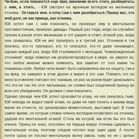
Чи-Бин, если покажется еще враг, виновник всего этого, разберитесь
с ним, а этого...
- Юй смотрел на мрачным взглядом на мальчишку
хтоника -
Оставьте мне. я хочу сам с ним разобраться. Прошу вас, это
мой долг, не как принца, как хтоника.
Юй хотел сам с ним покончить, он проиграл ему в ментальном
противостоянии, проиграл дважды. Первый раз тогда, когда он случайно
проник в разум этого мальчишки и тот ударил в ответ, второй раз, когда
они сражались. Юй не мог проиграть и в третий раз. Хтоников и так
боялись, кто-то призирал, кто то опасался, кто-то даже ненавидел,
однако каждый раз, когда Юй сталкивался с молодым, "новорожденным
хтоником", когда помогал им реабилитироваться в мире, он уверял их,
что любое мнение можно изменить, все зависит от того каким ты
покажешь себя. Любая сила может быть направлена как на защиту, так и
на вред. он заверял в этом других и верил в это сам. Плевать что он
монстр и многие считают его таковым, он раз за разом будет доказывать
что это не так. Но этот мальчишка, он словно был пощечиной принцу во
всех его убеждениях. Он должен с ним покончить.
Однако прежде чем Юй успел произвести атаку, на них ринулась тьма.
Юй никогда не видел такой атаки, он даже не смог понять к какому виду
магии ее отнести, но среагировал моментально, выставив щит. В тоже
самое время, он острым словно клинок взглядом посмотрел на хтоника,
ударив его ментальной атакой. Столь же острой, как если бы это был
клинок. Принц не знал, способен ли барьер вокруг хтоника сдержать и
ментальную атаку, поэтому следом послал еще один удар. А после
почти сразу он послал ментальную волну сквозь тьму, но не с целью