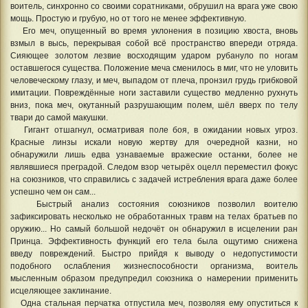
воитель, синхронно со своими соратниками, обрушил на врага уже свою
мощь. Простую и грубую, но от того не менее эффективную.
Его меч, опущенный во время уклонения в позицию хвоста, вновь
взмыл в высь, перекрывая собой всё пространство впереди отряда.
Сияющее золотом лезвие восходящим ударом рубануло по ногам
оставшегося существа. Положение меча сменилось в миг, что не уловить
человеческому глазу, и меч, выпадом от плеча, пронзил грудь грибковой
имитации. Повреждённые ноги заставили существо медленно рухнуть
вниз, пока меч, окутанный разрушающим полем, шёл вверх по телу
твари до самой макушки.
Гигант отшагнул, осматривая поле боя, в ожидании новых угроз.
Красные линзы искали новую жертву для очередной казни, но
обнаружили лишь едва узнаваемые вражеские останки, более не
являвшиеся преградой. Следом взор четырёх оцелл переместил фокус
на союзников, что справились с задачей истребления врага даже более
успешно чем он сам...
Быстрый анализ состояния союзников позволил воителю
зафиксировать несколько не обработанных травм на телах братьев по
оружию... Но самый большой недочёт он обнаружил в исцелении ран
Принца. Эффективность функций его тела была ощутимо снижена
введу повреждений. Быстро прийдя к выводу о недопустимости
подобного ослабления жизнеспособности организма, воитель
мысленным образом предупредил союзника о намерении применить
исцеляющее заклинание.
Одна стальная перчатка отпустила меч, позволяя ему опуститься к