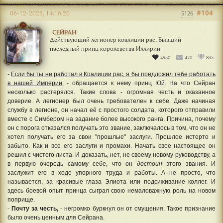
#104
06-12-2025, 14:16:20
5126
СЕЙРАН
Действующий легионер коалиции рас. Бывший
наследный принц королевства Иллирии
4950
470
835
-
Если бы ты не работал в Коалиции рас, я бы предложил тебе работать
в нашей Империи,
- обращается к нему принц Юй. На что Сейран
несколько растерялся. Такие слова - огромная честь и оказанное
доверие. А легионер был очень требователен к себе. Даже начиная
службу в легионе, он начал её с простого солдата, которого отправили
вместе с Симбером на задание более высокого ранга. Причина, почему
он с порога отказался получать это звание, заключалось в том, что он не
хотел получать его за свои "прошлые" заслуги. Прошлое истерто и
забыто. Как и все его заслуги и промахи. Начать свое настоящее он
решил с чистого листа. И доказать, нет, не своему новому руководству, а
в первую очередь самому себе, что он
достоин
этого звания. И
заслужит его в ходе упорного труда и работы. А не просто, что
называется, за красивые глаза Элиота или подсиживание коллег. И
здесь боевой опыт принца сыграл свою немаловажную роль на новом
поприще.
-
Почту за честь,
- негромко буркнул он от смущения. Такое признание
было очень ценным для Сейрана.