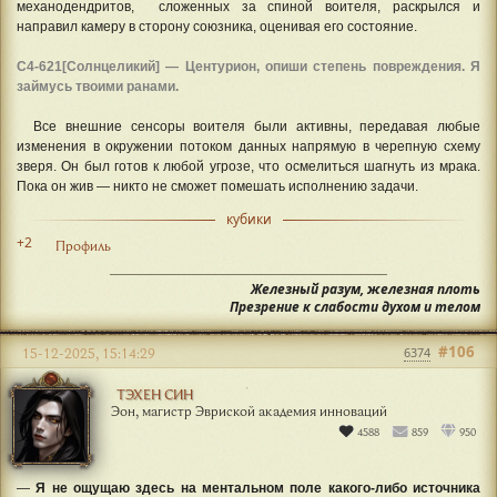
механодендритов, сложенных за спиной воителя, раскрылся и
направил камеру в сторону союзника, оценивая его состояние.
С4-621[Солнцеликий] — Центурион, опиши степень повреждения. Я
займусь твоими ранами.
Все внешние сенсоры воителя были активны, передавая любые
изменения в окружении потоком данных напрямую в черепную схему
зверя. Он был готов к любой угрозе, что осмелиться шагнуть из мрака.
Пока он жив — никто не сможет помешать исполнению задачи.
кубики
+2
Профиль
Железный разум, железная плоть
Презрение к слабости духом и телом
#106
15-12-2025, 15:14:29
6374
ТЭХЕН СИН
Эон, магистр Эвриской академия инноваций
4588
859
950
—
Я не ощущаю здесь на ментальном поле какого-либо источника