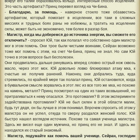
вокруг его талии образовалось кольцо. Интересный способ исцеления.
Это часть артефакта? Принц перевел взгляд на Чи-Бина.
-
Благодарю, за помощь,
- наверное стоило тоже обзавестись
артефактом, который помогает в исцелении, все таки в сложных
миссиях и трудных боях раны не избежны, а тратить на исцеление
силы, может быть не экономично, тем более в разгар боя.
-
Магистр, когда мы доберемся до источника энергии, вы сможете его
отключить?
- спросил Юй, так как полагал что собственно один магистр
мог в этом помочь. Они трое были чистыми воинами, Сейран возможно
тоже мог помочь с этим, на счет Чи-Бина, принц не знал. Но сам Юй
точно в этом вопросе был бесполезен.
Они продвигались дальше ринувшись вперед словно острый нож сквозь
масло, через этот мох. Юй довольно ловко блокировал атаку мха, к
счастью не получив ранений. Наконец они добрались туда, куда
стремились, по крайней мере так полагал принц. Юй остановился, когда
в буквальном смысле ворвались в этот лес из все того же мха, но похоже
на камень, металл? Принц посмотрел на один из таких возвышений, но
притрагиваться к нему опасался. Это протомагия? В этом эксперименте
задействована протомагия? Юй не был силен в этой области магии,
будь тут дядя, он бы лучше в этом понимал. Впрочем спросить об этом у
магистра он не успел, откуда то сверху раздался женский голос. Юй
быстро нашел взглядом источник. Похоже та самая ученица магистра.
Здесь же висел еще один мужчина, но принц его не знал. И здесь же
находился их старый знакомый.
-
Магистр, подумайте как помочь вашей ученице. Сейран, господин