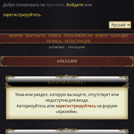
Добро пожаловать на
Аркхейм
.
Войдите
или
зарегистрируйтесь
.
ФОРУМ
МАТЧАСТЬ
ПОИСК
ПОЛЬЗОВАТЕЛИ
ВОЙТИ
МАГАЗИН
PR-ВХОД
РЕГИСТРАЦИЯ
активные
последние
АРКХЕЙМ
ВНИМАНИЕ!
Тема или раздел, которую вы ищете, отсутствует или
недоступна для входа.
Авторизуйтесь или
зарегистрируйтесь
на форуме
«Аркхейм».