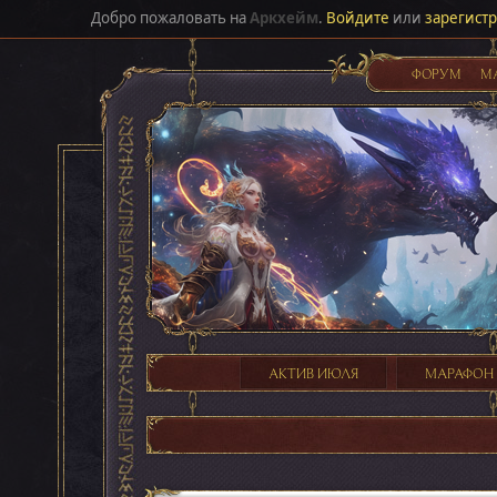
Добро пожаловать на
Аркхейм
.
Войдите
или
зарегист
ФОРУМ
М
АКТИВ ИЮЛЯ
МАРАФОН