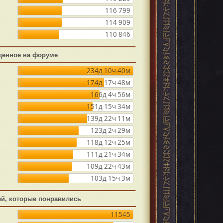
116 799
114 909
110 846
денное на форуме
234д 10ч 40м
174д 17ч 48м
166д 4ч 56м
151д 15ч 34м
139д 22ч 11м
123д 2ч 29м
118д 12ч 25м
111д 21ч 34м
109д 22ч 43м
103д 15ч 3м
ей, которые понравились
11545