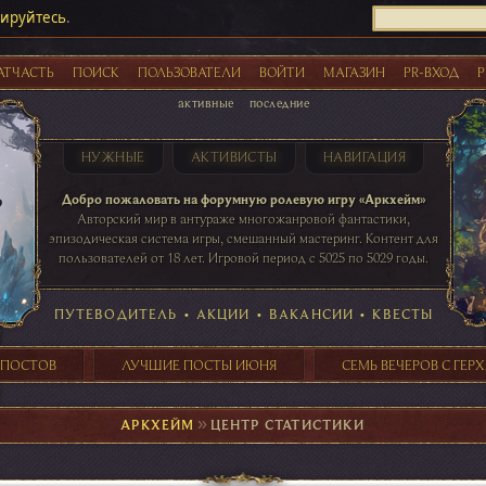
рируйтесь
.
АТЧАСТЬ
ПОИСК
ПОЛЬЗОВАТЕЛИ
ВОЙТИ
МАГАЗИН
PR-ВХОД
Р
активные
последние
НУЖНЫЕ
АКТИВИСТЫ
НАВИГАЦИЯ
Акции
Добро пожаловать на форумную ролевую игру «Аркхейм»
Авторский мир в антураже многожанровой фантастики,
эпизодическая система игры, смешанный мастеринг. Контент для
пользователей от 18 лет. Игровой период с 5025 по 5029 годы.
41 ПОСТОВ
31 ПОСТОВ
29 ПОСТОВ
24 ПОСТОВ
таблице игровой активности
ПУТЕВОДИТЕЛЬ
•
АКЦИИ
•
ВАКАНСИИ
•
КВЕСТЫ
 ПОСТОВ
ЛУЧШИЕ ПОСТЫ ИЮНЯ
СЕМЬ ВЕЧЕРОВ С ГЕР
АРКХЕЙМ
►
ЦЕНТР СТАТИСТИКИ