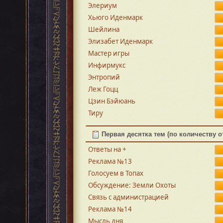
Элериум
Хьюго Иденмарк
Шейлина
Элизабет Иденмарк
Мастер игры
Инфирмукс
Энтропий
Леж Гоцц
Цзин Бэйюань
Тиру
Первая десятка тем (по количеству о
Ответы на +
Реклама №13
Голосуем в Топах
Обсуждение: Земли Охоты
Связь с администрацией
Реклама №14
Мысль дня