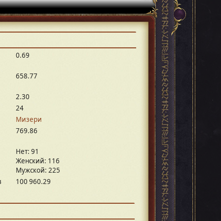
0.69
в
658.77
2.30
24
Mизери
769.86
Нет: 91
Женский: 116
Мужской: 225
в
100 960.29