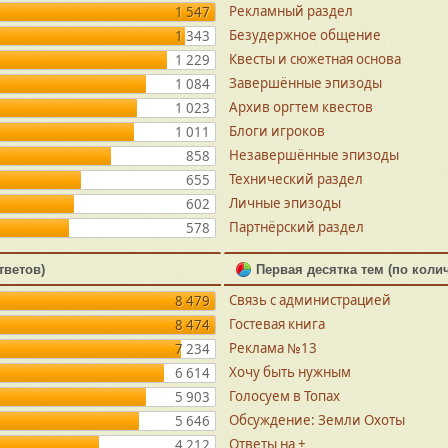
Рекламный раздел
1 547
Безудержное общение
1 343
Квесты и сюжетная основа
1 229
Завершённые эпизоды
1 084
Архив оргтем квестов
1 023
Блоги игроков
1 011
Незавершённые эпизоды
858
Технический раздел
655
Личные эпизоды
602
Партнёрский раздел
578
тветов)
Первая десятка тем (по коли
Связь с администрацией
8 479
Гостевая книга
8 474
Реклама №13
7 234
Хочу быть нужным
6 614
Голосуем в Топах
5 903
Обсуждение: Земли Охоты
5 646
Ответы на +
4 212