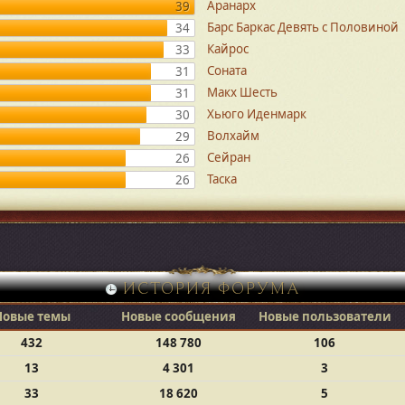
Аранарх
39
Барс Баркас Девять с Половиной
34
Кайрос
33
Соната
31
Макх Шесть
31
Хьюго Иденмарк
30
Волхайм
29
Сейран
26
Таска
26
ИСТОРИЯ ФОРУМА
Новые темы
Новые сообщения
Новые пользователи
432
148 780
106
13
4 301
3
33
18 620
5