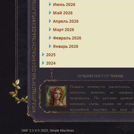
Июнь 2026
Май 2026
Апрель 2026
Март 2026
Февраль 2026
Январь 2026
2025
2024
ЛУЧШИЙ ПОСТ ОТ
ТИАНЫ
Плакать почему-то расхотелось.
хотелось, конечно, но навзры
получалось. По детским щечка
катились слезы, глазки не отры
волшебной палочки, но мозг у
прислушиваться к словам тетушки, и
то заинтересовываться.
,
SMF 2.1.4 © 2023
Simple Machines