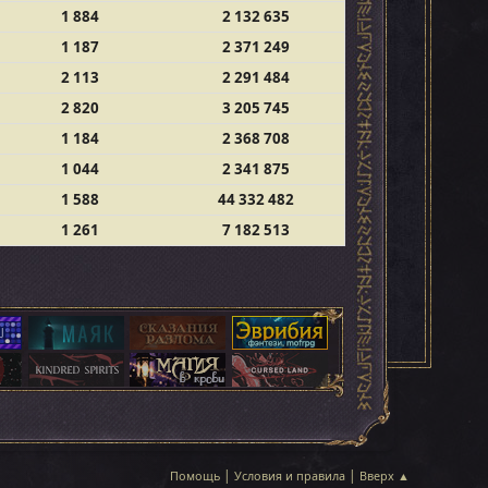
1 884
2 132 635
1 187
2 371 249
2 113
2 291 484
2 820
3 205 745
1 184
2 368 708
1 044
2 341 875
1 588
44 332 482
1 261
7 182 513
|
|
Помощь
Условия и правила
Вверх ▲