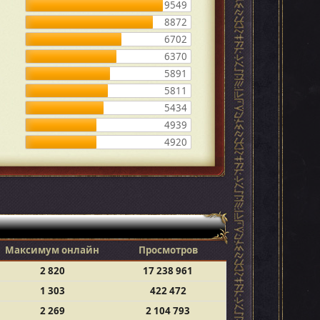
9549
8872
6702
6370
5891
5811
5434
4939
4920
Максимум онлайн
Просмотров
2 820
17 238 961
1 303
422 472
2 269
2 104 793