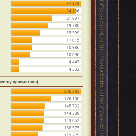
37 178
34 186
21 937
19 780
15 399
11 015
10 986
10 090
4 447
4 332
честву просмотров)
306 293
176 100
145 792
144 338
143 052
138 575
119 229