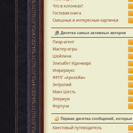
Что в колонках?
Гостевая книга
Смешные и интересные картинки
Десятка самых активных авторов
Пиар-агент
Мастер игры
Шейлина
Элизабет Иденмарк
Инфирмукс
ФРПГ «Аркхейм»
Энтропий
Макх Шесть
Элериум
Фортуна
Первая десятка сообщений, которые
Квестовый путеводитель