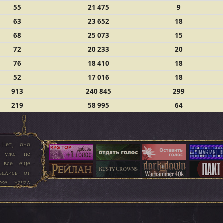
55
21 475
9
63
23 652
18
68
25 073
15
72
20 233
20
76
18 410
18
52
17 016
18
913
240 845
299
219
58 995
64
 Нет, оно
д уже не
м все еще
вались от
же начал
 даже чем-