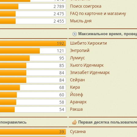
Поиск соигрока
2 789
FAQ по карточке и магазину
2 475
Мысль дня
2 455
Максимальное время, прове
Шибито Хирокити
192
Энтропий
121
Лумиус
95
Хьюго Иденмарк
85
Элизабет Иденмарк
84
Сейран
84
Кира
68
Йозеф
60
Аранарх
58
Ракша
54
 понравились
Первая десятка пользовател
Сусанна
39