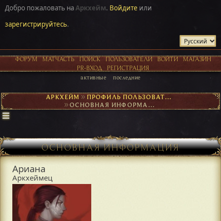
Добро пожаловать на
Аркхейм
.
Войдите
или
зарегистрируйтесь
.
ФОРУМ
МАТЧАСТЬ
ПОИСК
ПОЛЬЗОВАТЕЛИ
ВОЙТИ
МАГАЗИН
PR-ВХОД
РЕГИСТРАЦИЯ
активные
последние
АРКХЕЙМ
►
ПРОФИЛЬ ПОЛЬЗОВАТЕЛЯ АРИАНА
►
ОСНОВНАЯ ИНФОРМАЦИЯ
ОСНОВНАЯ ИНФОРМАЦИЯ
Ариана
Аркхеймец